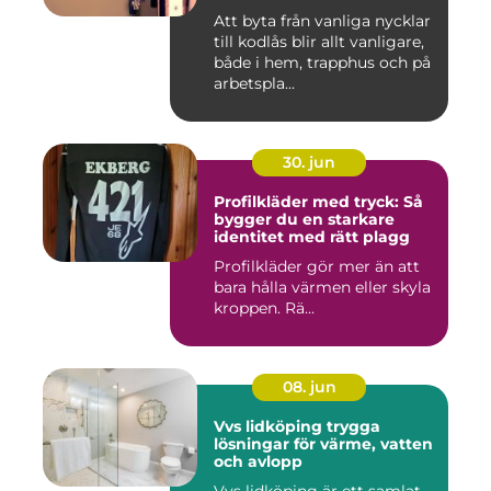
Att byta från vanliga nycklar
till kodlås blir allt vanligare,
både i hem, trapphus och på
arbetspla...
30. jun
Profilkläder med tryck: Så
bygger du en starkare
identitet med rätt plagg
Profilkläder gör mer än att
bara hålla värmen eller skyla
kroppen. Rä...
08. jun
Vvs lidköping trygga
lösningar för värme, vatten
och avlopp