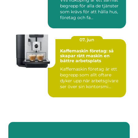
Vvs lidköping är ett samlat
begrepp för alla de tjänster
som krävs för att hålla hus,
företag och fa...
07. jun
Kaffemaskin företag: så
skapar rätt maskin en
bättre arbetsplats
Kaffemaskin företag är ett
begrepp som allt oftare
dyker upp när arbetsgivare
ser över sin kontorsmi...