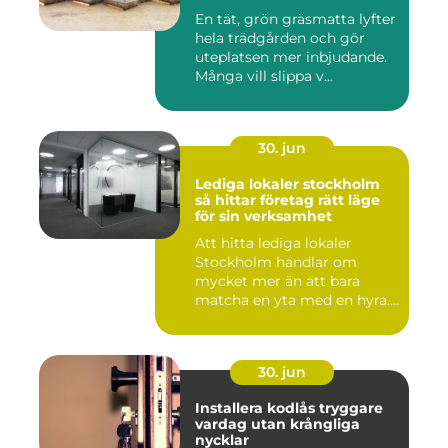
En tät, grön gräsmatta lyfter
hela trädgården och gör
uteplatsen mer inbjudande.
Många vill slippa v...
30. jun
Lediga lokaler stockholm
så hittar företag rätt läge
för sin verksamhet
Att hitta lediga lokaler
Stockholm handlar om
mycket mer än att bara
matcha en yta med en hyra.
För ...
30. jun
Installera kodlås tryggare
vardag utan krångliga
nycklar