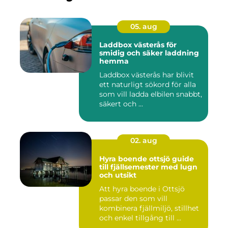
05. aug
Laddbox västerås för
smidig och säker laddning
hemma
Laddbox västerås har blivit
ett naturligt sökord för alla
som vill ladda elbilen snabbt,
säkert och ...
02. aug
Hyra boende ottsjö guide
till fjällsemester med lugn
och utsikt
Att hyra boende i Ottsjö
passar den som vill
kombinera fjällmiljö, stillhet
och enkel tillgång till ...