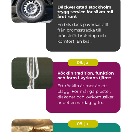
Däckverkstad stockholm
trygg service för säkra mil
året runt
En bils däck påverkar allt
från bromssträcka till
bränsleförbrukning och
komfort. En bra
Däckverksta...
09. jul
Röcklin tradition, funktion
och form i kyrkans tjänst
Ett röcklin är mer än ett
plagg. För många präster,
diakoner och kyrkomusiker
är det en vardaglig fö...
08. jul