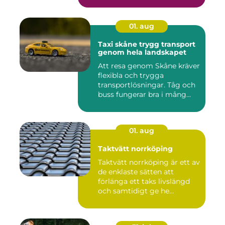
01. aug
Taxi skåne trygg transport
genom hela landskapet
Att resa genom Skåne kräver
flexibla och trygga
transportlösningar. Tåg och
buss fungerar bra i mång...
01. aug
Taktvätt norrköping
Taktvätt norrköping är ett av
de enklaste sätten att
förlänga ett taks livslängd
och samtidigt ge he...