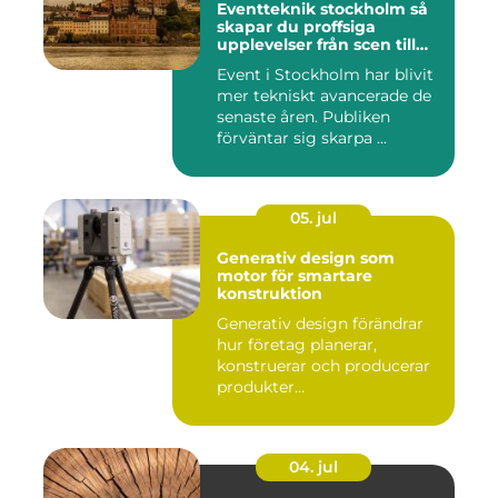
Eventteknik stockholm så
skapar du proffsiga
upplevelser från scen till
skärm
Event i Stockholm har blivit
mer tekniskt avancerade de
senaste åren. Publiken
förväntar sig skarpa ...
05. jul
Generativ design som
motor för smartare
konstruktion
Generativ design förändrar
hur företag planerar,
konstruerar och producerar
produkter...
04. jul