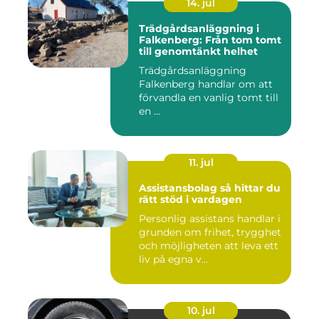
14. jul
Trädgårdsanläggning i
Falkenberg: Från tom tomt
till genomtänkt helhet
Trädgårdsanläggning
Falkenberg handlar om att
förvandla en vanlig tomt till
en ...
11. jul
Assistansbolag så hittar du
rätt stöd i vardagen
Personlig assistans handlar i
grunden om frihet, trygghet
och möjligheten att leva ett
liv på egna v...
10. jul