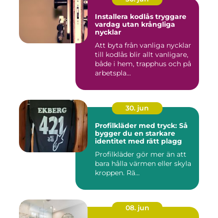
Installera kodlås tryggare
vardag utan krångliga
nycklar
Att byta från vanliga nycklar
till kodlås blir allt vanligare,
både i hem, trapphus och på
arbetspla...
30. jun
Profilkläder med tryck: Så
bygger du en starkare
identitet med rätt plagg
Profilkläder gör mer än att
bara hålla värmen eller skyla
kroppen. Rä...
08. jun