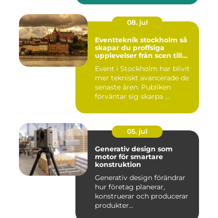
08. jul
Eventteknik stockholm så
skapar du proffsiga
upplevelser från scen till
skärm
Event i Stockholm har blivit
mer tekniskt avancerade de
senaste åren. Publiken
förväntar sig skarpa ...
05. jul
Generativ design som
motor för smartare
konstruktion
Generativ design förändrar
hur företag planerar,
konstruerar och producerar
produkter...