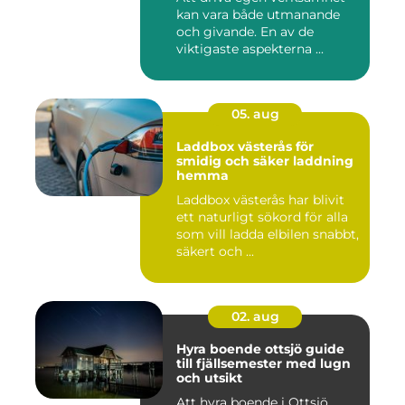
kan vara både utmanande
och givande. En av de
viktigaste aspekterna ...
05. aug
Laddbox västerås för
smidig och säker laddning
hemma
Laddbox västerås har blivit
ett naturligt sökord för alla
som vill ladda elbilen snabbt,
säkert och ...
02. aug
Hyra boende ottsjö guide
till fjällsemester med lugn
och utsikt
Att hyra boende i Ottsjö