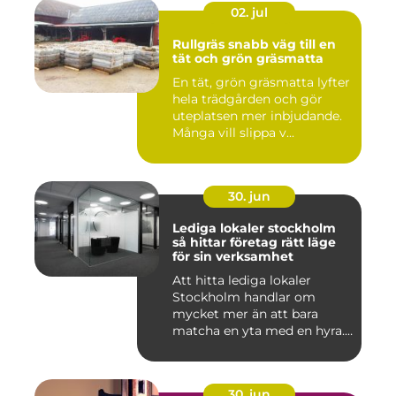
02. jul
Rullgräs snabb väg till en
tät och grön gräsmatta
En tät, grön gräsmatta lyfter
hela trädgården och gör
uteplatsen mer inbjudande.
Många vill slippa v...
30. jun
Lediga lokaler stockholm
så hittar företag rätt läge
för sin verksamhet
Att hitta lediga lokaler
Stockholm handlar om
mycket mer än att bara
matcha en yta med en hyra.
För ...
30. jun