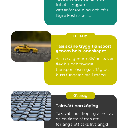
frihet, tryggare
vattenförsörjning och ofta
lägre kostnader ...
01. aug
Taxi skåne trygg transport
genom hela landskapet
Att resa genom Skåne kräver
flexibla och trygga
transportlösningar. Tåg och
buss fungerar bra i mång...
01. aug
Taktvätt norrköping
Taktvätt norrköping är ett av
de enklaste sätten att
förlänga ett taks livslängd