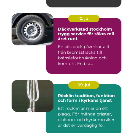
10. jul
Däckverkstad stockholm
trygg service för säkra mil
året runt
En bils däck påverkar allt
från bromssträcka till
bränsleförbrukning och
komfort. En bra
Däckverksta...
09. jul
Röcklin tradition, funktion
och form i kyrkans tjänst
Ett röcklin är mer än ett
plagg. För många präster,
diakoner och kyrkomusiker
är det en vardaglig fö...