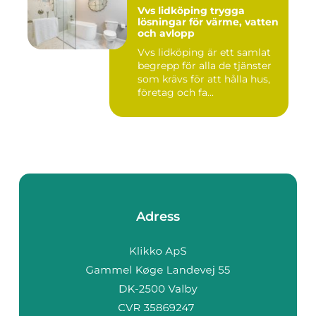
Vvs lidköping trygga
lösningar för värme, vatten
och avlopp
Vvs lidköping är ett samlat
begrepp för alla de tjänster
som krävs för att hålla hus,
företag och fa...
Adress