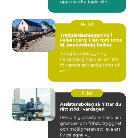
uppstår ofta både kän...
14. jul
Trädgårdsanläggning i
Falkenberg: Från tom tomt
till genomtänkt helhet
Trädgårdsanläggning
Falkenberg handlar om att
förvandla en vanlig tomt till
en ...
11. jul
Assistansbolag så hittar du
rätt stöd i vardagen
Personlig assistans handlar i
grunden om frihet, trygghet
och möjligheten att leva ett
liv på egna v...