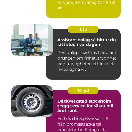
förvandla en vanlig tomt till
en ...
11. jul
Assistansbolag så hittar du
rätt stöd i vardagen
Personlig assistans handlar i
grunden om frihet, trygghet
och möjligheten att leva ett
liv på egna v...
10. jul
Däckverkstad stockholm
trygg service för säkra mil
året runt
En bils däck påverkar allt
från bromssträcka till
bränsleförbrukning och