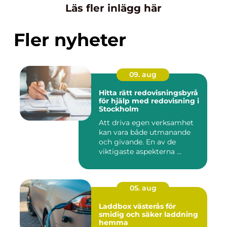
Läs fler inlägg här
Fler nyheter
09. aug
Hitta rätt redovisningsbyrå
för hjälp med redovisning i
Stockholm
Att driva egen verksamhet
kan vara både utmanande
och givande. En av de
viktigaste aspekterna ...
05. aug
Laddbox västerås för
smidig och säker laddning
hemma