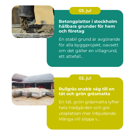
03. jul
Betongplattor i stockholm
hållbara grunder för hem
och företag
En stabil grund är avgörande
för alla byggprojekt, oavsett
om det gäller en villagrund,
ett attefall...
02. jul
Rullgräs snabb väg till en
tät och grön gräsmatta
En tät, grön gräsmatta lyfter
hela trädgården och gör
uteplatsen mer inbjudande.
Många vill slippa v...