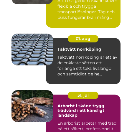
Att resa genom Skåne kräver
flexibla och trygga
transportlösningar. Tåg och
buss fungerar bra i mång...
01. aug
Taktvätt norrköping
Taktvätt norrköping är ett av
de enklaste sätten att
förlänga ett taks livslängd
och samtidigt ge he...
31. jul
Arborist i skåne trygg
trädvård i ett känsligt
landskap
En arborist arbetar med träd
på ett säkert, professionellt