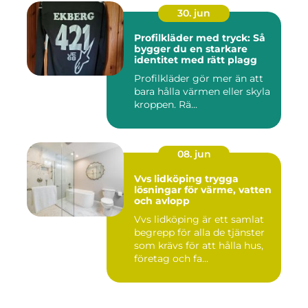
30. jun
Profilkläder med tryck: Så
bygger du en starkare
identitet med rätt plagg
Profilkläder gör mer än att
bara hålla värmen eller skyla
kroppen. Rä...
08. jun
Vvs lidköping trygga
lösningar för värme, vatten
och avlopp
Vvs lidköping är ett samlat
begrepp för alla de tjänster
som krävs för att hålla hus,
företag och fa...