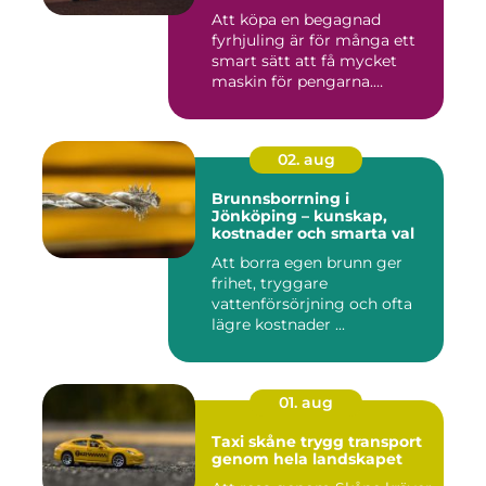
Att köpa en begagnad
fyrhjuling är för många ett
smart sätt att få mycket
maskin för pengarna.
Många...
02. aug
Brunnsborrning i
Jönköping – kunskap,
kostnader och smarta val
Att borra egen brunn ger
frihet, tryggare
vattenförsörjning och ofta
lägre kostnader ...
01. aug
Taxi skåne trygg transport
genom hela landskapet