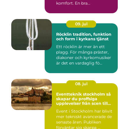
komfort. En bra
Däckverksta...
09. jul
Röcklin tradition, funktion
och form i kyrkans tjänst
Ett röcklin är mer än ett
plagg. För många präster,
diakoner och kyrkomusiker
är det en vardaglig fö...
08. jul
Eventteknik stockholm så
skapar du proffsiga
upplevelser från scen till
skärm
Event i Stockholm har blivit
mer tekniskt avancerade de
senaste åren. Publiken
förväntar sig skarpa ...