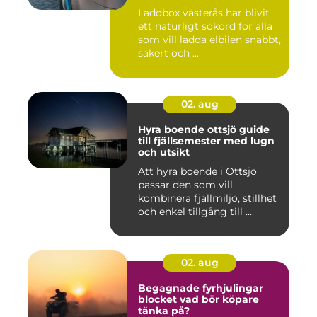
Laddbox västerås har blivit
ett naturligt sökord för alla
som vill ladda elbilen snabbt,
säkert och ...
02. aug
Hyra boende ottsjö guide
till fjällsemester med lugn
och utsikt
Att hyra boende i Ottsjö
passar den som vill
kombinera fjällmiljö, stillhet
och enkel tillgång till ...
02. aug
Begagnade fyrhjulingar
blocket vad bör köpare
tänka på?