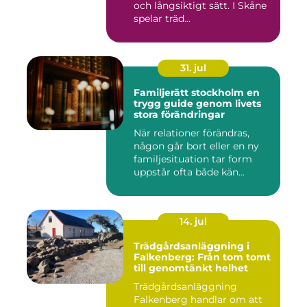
och långsiktigt sätt. I Skåne
spelar träd...
31. jul
Familjerätt stockholm en
trygg guide genom livets
stora förändringar
När relationer förändras,
någon går bort eller en ny
familjesituation tar form
uppstår ofta både kän...
14. jul
Trädgårdsanläggning i
Falkenberg: Från tom tomt
till genomtänkt helhet
Trädgårdsanläggning
Falkenberg handlar om att