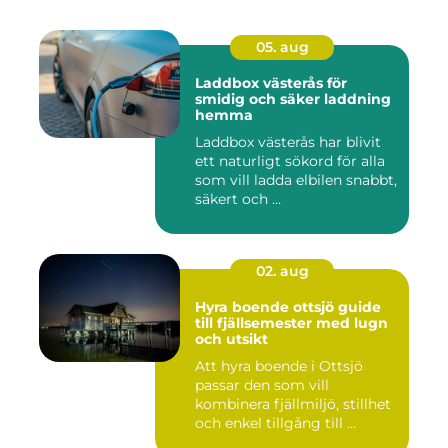
05. aug
Laddbox västerås för
smidig och säker laddning
hemma
Laddbox västerås har blivit
ett naturligt sökord för alla
som vill ladda elbilen snabbt,
säkert och ...
02. aug
Hyra boende ottsjö guide
till fjällsemester med lugn
och utsikt
Att hyra boende i Ottsjö
passar den som vill
kombinera fjällmiljö, stillhet
och enkel tillgång till ...