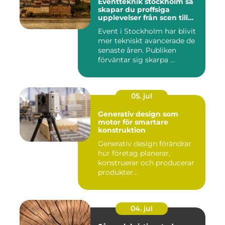
Eventteknik stockholm så
skapar du proffsiga
upplevelser från scen till
skärm
Event i Stockholm har blivit
mer tekniskt avancerade de
senaste åren. Publiken
förväntar sig skarpa ...
05. jul
Generativ design som
motor för smartare
konstruktion
Generativ design förändrar
hur företag planerar,
konstruerar och producerar
produkter...
04. jul