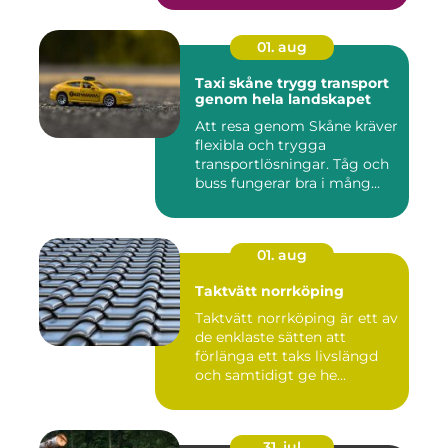
01. aug
Taxi skåne trygg transport
genom hela landskapet
Att resa genom Skåne kräver
flexibla och trygga
transportlösningar. Tåg och
buss fungerar bra i mång...
01. aug
Taktvätt norrköping
Taktvätt norrköping är ett av
de enklaste sätten att
förlänga ett taks livslängd
och samtidigt ge he...
31. jul