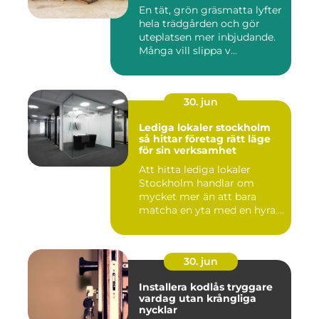
En tät, grön gräsmatta lyfter
hela trädgården och gör
uteplatsen mer inbjudande.
Många vill slippa v...
30. jun
Lediga lokaler stockholm
så hittar företag rätt läge
för sin verksamhet
Att hitta lediga lokaler
Stockholm handlar om
mycket mer än att bara
matcha en yta med en hyra.
För ...
30. jun
Installera kodlås tryggare
vardag utan krångliga
nycklar