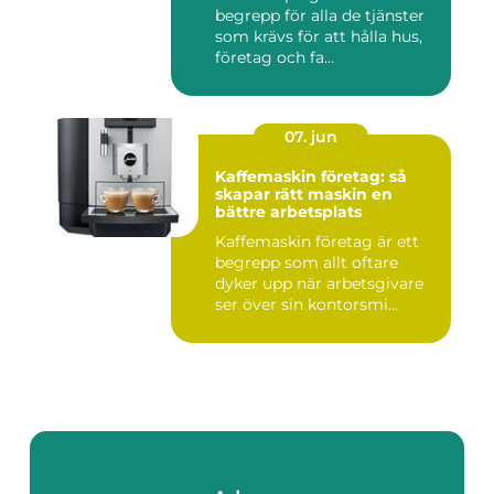
begrepp för alla de tjänster
som krävs för att hålla hus,
företag och fa...
07. jun
Kaffemaskin företag: så
skapar rätt maskin en
bättre arbetsplats
Kaffemaskin företag är ett
begrepp som allt oftare
dyker upp när arbetsgivare
ser över sin kontorsmi...