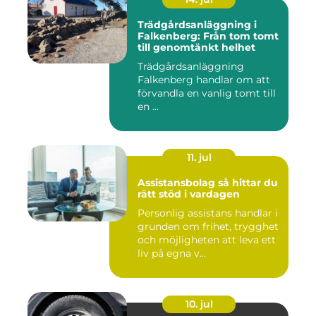
Trädgårdsanläggning i
Falkenberg: Från tom tomt
till genomtänkt helhet
Trädgårdsanläggning
Falkenberg handlar om att
förvandla en vanlig tomt till
en ...
11. jul
Assistansbolag så hittar du
rätt stöd i vardagen
Personlig assistans handlar i
grunden om frihet, trygghet
och möjligheten att leva ett
liv på egna v...
10. jul