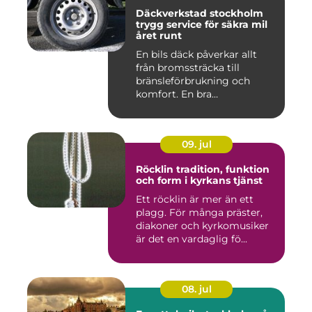
Däckverkstad stockholm
trygg service för säkra mil
året runt
En bils däck påverkar allt
från bromssträcka till
bränsleförbrukning och
komfort. En bra
Däckverksta...
09. jul
Röcklin tradition, funktion
och form i kyrkans tjänst
Ett röcklin är mer än ett
plagg. För många präster,
diakoner och kyrkomusiker
är det en vardaglig fö...
08. jul