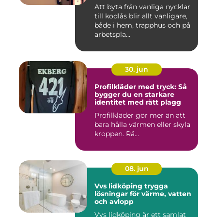
Att byta från vanliga nycklar
till kodlås blir allt vanligare,
både i hem, trapphus och på
arbetspla...
30. jun
Profilkläder med tryck: Så
bygger du en starkare
identitet med rätt plagg
Profilkläder gör mer än att
bara hålla värmen eller skyla
kroppen. Rä...
08. jun
Vvs lidköping trygga
lösningar för värme, vatten
och avlopp
Vvs lidköping är ett samlat