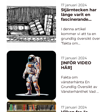
inte bara en viktig del
17 januari 2024
av vår dagliga kost,
Stjärntecken har
utan det finns också i
länge varit en
naturen i form av
fascinerande
sjöar, floder och hav. I
aspekt av
denna ar...
astrologi och
I denna artikel
många människor
kommer vi att ta en
är intresserade av
grundlig översikt över
att lära sig mer
”fakta om
om dem
stjärntecken”,
inklusive en
omfattande
17 januari 2024
presentation av vad
[INFÖR VIDEO
det är, olika typer som
HÄR]
finns, populära
stjärntecken och
Fakta om
kvantitativa
vänsterhänta En
mätningar relaterade
Grundlig Översikt av
till dem. Vi kommer...
Vänsterhänthet Vad är
vänsterhänthet och
olika typer av
vänsterhänta Att vara
17 januari 2024
vänsterhänt innebär
Vilken fas är