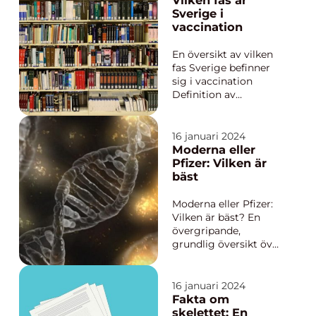
att man föredrar att
Sverige i
använda vänster hand
vaccination
för att utföra olika
uppgifter som
En översikt av vilken
skrivning, målning,
fas Sverige befinner
och att a...
sig i vaccination
Definition av
vaccinationsfaser
Populära
vaccinationsfaser och
16 januari 2024
deras egenskaper
Moderna eller
Sverige har aktivt
Pfizer: Vilken är
genomfört ett
bäst
vaccinationsprogram
för att skydda
Moderna eller Pfizer:
befolkningen mot
Vilken är bäst? En
olika sjukdomar och
övergripande,
infe...
grundlig översikt över
”moderna eller Pfizer:
vilken är bäst?” I
denna artikel kommer
16 januari 2024
vi att utforska
Fakta om
debatten om vilket
skelettet: En