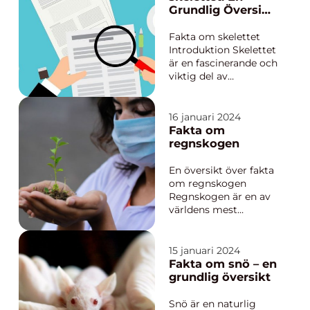
vaccin som är bäst:
Grundlig Översikt
Moderna eller Pfizer.
över Kroppens
Båda dessa vacciner ...
Stödstruktur
Fakta om skelettet
Introduktion Skelettet
är en fascinerande och
viktig del av
människokroppen.
Det fungerar som
kroppens stödstruktur
16 januari 2024
och skyddar våra inre
Fakta om
organ samtidigt som
regnskogen
det tillåter rörelse och
hållning. I denna
En översikt över fakta
artikel kommer vi att
om regnskogen
fördjupa...
Regnskogen är en av
världens mest
värdefulla ekosystem
och spelar en
avgörande roll för
15 januari 2024
planetens hälsa och
Fakta om snö – en
välbefinnande. Med
grundlig översikt
rika biologiska och
geografiska
Snö är en naturlig