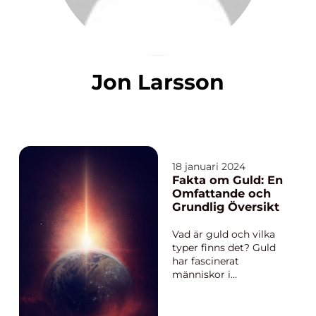
Jon Larsson
18 januari 2024
Fakta om Guld: En
Omfattande och
Grundlig Översikt
Vad är guld och vilka
typer finns det? Guld
har fascinerat
människor i
årtusenden och har
varit föremål för både
praktisk användning