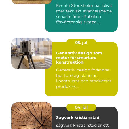
skärm
Event i Stockholm har blivit
mer tekniskt avancerade de
senaste åren. Publiken
förväntar sig skarpa ...
05. jul
Generativ design som
motor för smartare
konstruktion
Generativ design förändrar
hur företag planerar,
konstruerar och producerar
produkter...
04. jul
Sågverk kristianstad
sågverk kristianstad är ett