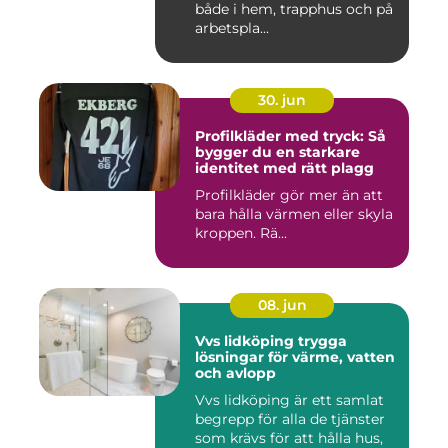
både i hem, trapphus och på
arbetspla...
30. jun
Profilkläder med tryck: Så
bygger du en starkare
identitet med rätt plagg
Profilkläder gör mer än att
bara hålla värmen eller skyla
kroppen. Rä...
08. jun
Vvs lidköping trygga
lösningar för värme, vatten
och avlopp
Vvs lidköping är ett samlat
begrepp för alla de tjänster
som krävs för att hålla hus,