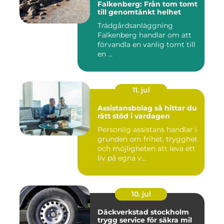
Falkenberg: Från tom tomt
till genomtänkt helhet
Trädgårdsanläggning
Falkenberg handlar om att
förvandla en vanlig tomt till
en ...
11. jul
Assistansbolag så hittar du
rätt stöd i vardagen
Personlig assistans handlar i
grunden om frihet, trygghet
och möjligheten att leva ett
liv på egna v...
10. jul
Däckverkstad stockholm
trygg service för säkra mil