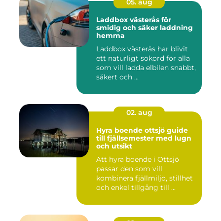
05. aug
Laddbox västerås för
smidig och säker laddning
hemma
Laddbox västerås har blivit
ett naturligt sökord för alla
som vill ladda elbilen snabbt,
säkert och ...
02. aug
Hyra boende ottsjö guide
till fjällsemester med lugn
och utsikt
Att hyra boende i Ottsjö
passar den som vill
kombinera fjällmiljö, stillhet
och enkel tillgång till ...