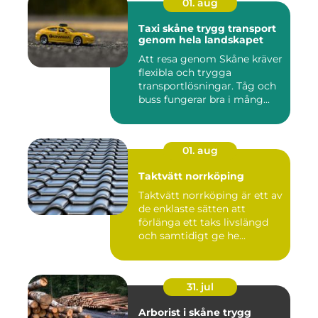
01. aug
Taxi skåne trygg transport
genom hela landskapet
Att resa genom Skåne kräver
flexibla och trygga
transportlösningar. Tåg och
buss fungerar bra i mång...
01. aug
Taktvätt norrköping
Taktvätt norrköping är ett av
de enklaste sätten att
förlänga ett taks livslängd
och samtidigt ge he...
31. jul
Arborist i skåne trygg