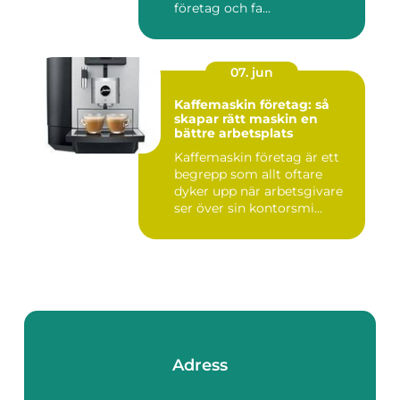
företag och fa...
07. jun
Kaffemaskin företag: så
skapar rätt maskin en
bättre arbetsplats
Kaffemaskin företag är ett
begrepp som allt oftare
dyker upp när arbetsgivare
ser över sin kontorsmi...
Adress