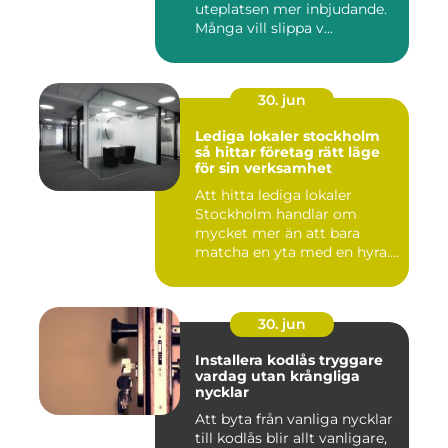
uteplatsen mer inbjudande.
Många vill slippa v...
30. jun
Lediga lokaler stockholm
så hittar företag rätt läge
för sin verksamhet
Att hitta lediga lokaler
Stockholm handlar om
mycket mer än att bara
matcha en yta med en hyra.
För ...
30. jun
Installera kodlås tryggare
vardag utan krångliga
nycklar
Att byta från vanliga nycklar
till kodlås blir allt vanligare,