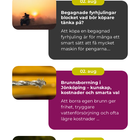
02. aug
Begagnade fyrhjulingar
blocket vad bör köpare
tänka på?
Att köpa en begagnad
fyrhjuling är för många ett
smart sätt att få mycket
maskin för pengarna.
Många...
02. aug
Brunnsborrning i
Jönköping – kunskap,
kostnader och smarta val
Att borra egen brunn ger
frihet, tryggare
vattenförsörjning och ofta
lägre kostnader ...