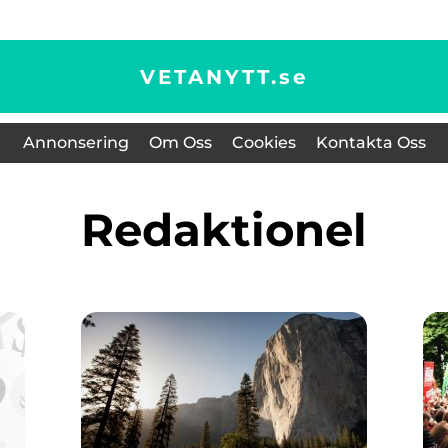
VETANYTT.
se
Annonsering
Om Oss
Cookies
Kontakta Oss
redaktionel