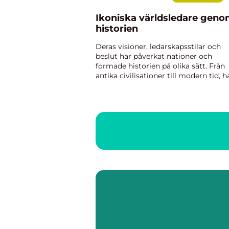
Ikoniska världsledare gen
historien
Deras visioner, ledarskapsstilar och
beslut har påverkat nationer och
formade historien på olika sätt. Från
antika civilisationer till modern tid, h
dessa enastående individer blivit
symboler för förändri...