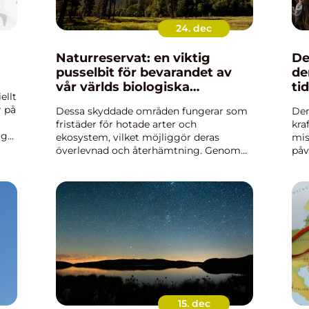
24. dec
Naturreservat: en viktig
De
pusselbit för bevarandet av
de
vår världs biologiska
tid
ellt
mångfald
r på
Dessa skyddade områden fungerar som
Dem
fristäder för hotade arter och
kra
ig
ekosystem, vilket möjliggör deras
mis
överlevnad och återhämtning. Genom
påv
att bevara naturliga livsmiljöer, skapar
vis
naturreservat en stabil gr...
myc
15. dec