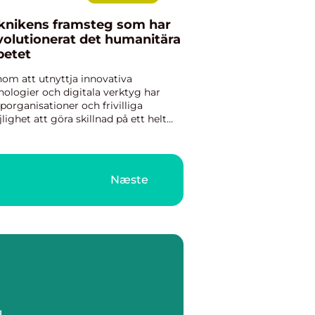
knikens framsteg som har
volutionerat det humanitära
betet
om att utnyttja innovativa
nologier och digitala verktyg har
lporganisationer och frivilliga
lighet att göra skillnad på ett helt
t sätt. Från användningen av drönare
att leverera f&ou...
Næste
g