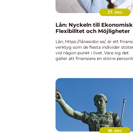
27. dec
Lån: Nyckeln till Ekonomisk
Flexibilitet och Möjligheter
Lån, https://lånesidor.se/, är ett finansi
verktyg som de flesta individer stöte
vid någon punkt i livet. Vare sig det
gäller att finansiera en större personl
investering såsom bostad eller ...
18. dec