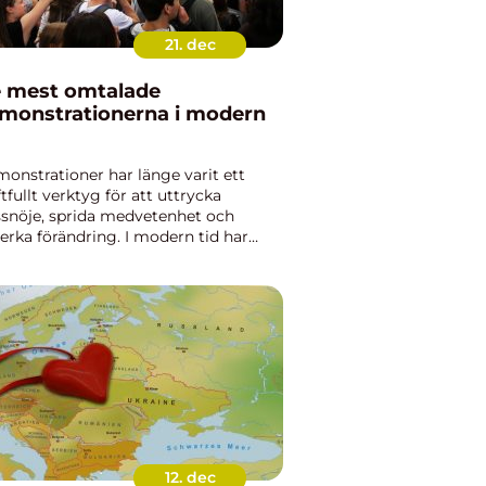
21. dec
 mest omtalade
monstrationerna i modern
onstrationer har länge varit ett
ftfullt verktyg för att uttrycka
snöje, sprida medvetenhet och
erka förändring. I modern tid har
sa demonstrationer fått särskilt
ket uppmärksamhet och ...
12. dec