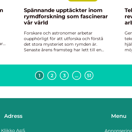
om
Spännande upptäckter inom
Te
rymdforskning som fascinerar
re
vår värld
ar
Forskare och astronomer arbetar
Gen
oupphörligt för att utforska och förstå
tek
ar
det stora mysteriet som rymden är.
hjä
Senaste årens framsteg har lett till en
möj
mängd banbrytande upptäckter och
nyt
intressanta insikter. Fr&ari...
för 
1
2
3
…
51
Adress
Menu
Annonserin