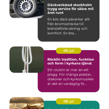
Däckverkstad stockholm
trygg service för säkra mil
året runt
En bils däck påverkar allt
från bromssträcka till
bränsleförbrukning och
komfort. En bra
Däckverksta...
09. jul
Röcklin tradition, funktion
och form i kyrkans tjänst
Ett röcklin är mer än ett
plagg. För många präster,
diakoner och kyrkomusiker
är det en vardaglig fö...
08. jul