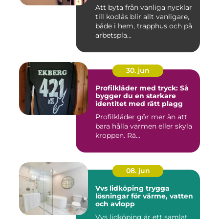
Att byta från vanliga nycklar
till kodlås blir allt vanligare,
både i hem, trapphus och på
arbetspla...
30. jun
Profilkläder med tryck: Så
bygger du en starkare
identitet med rätt plagg
Profilkläder gör mer än att
bara hålla värmen eller skyla
kroppen. Rä...
08. jun
Vvs lidköping trygga
lösningar för värme, vatten
och avlopp
Vvs lidköping är ett samlat