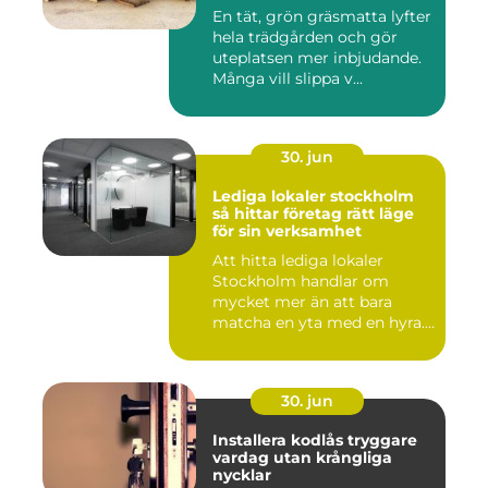
En tät, grön gräsmatta lyfter
hela trädgården och gör
uteplatsen mer inbjudande.
Många vill slippa v...
30. jun
Lediga lokaler stockholm
så hittar företag rätt läge
för sin verksamhet
Att hitta lediga lokaler
Stockholm handlar om
mycket mer än att bara
matcha en yta med en hyra.
För ...
30. jun
Installera kodlås tryggare
vardag utan krångliga
nycklar