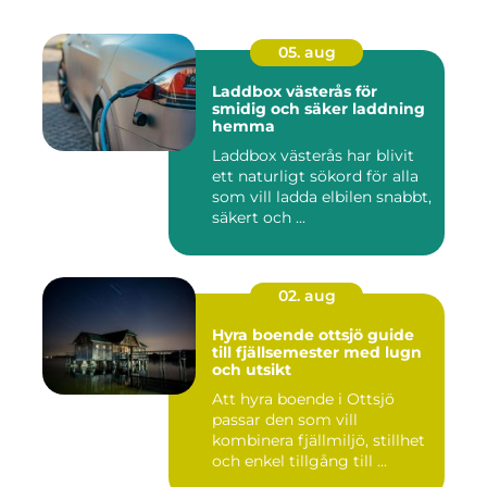
05. aug
Laddbox västerås för
smidig och säker laddning
hemma
Laddbox västerås har blivit
ett naturligt sökord för alla
som vill ladda elbilen snabbt,
säkert och ...
02. aug
Hyra boende ottsjö guide
till fjällsemester med lugn
och utsikt
Att hyra boende i Ottsjö
passar den som vill
kombinera fjällmiljö, stillhet
och enkel tillgång till ...