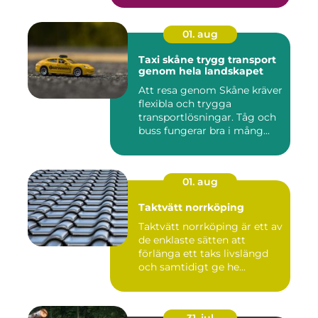
01. aug
Taxi skåne trygg transport
genom hela landskapet
Att resa genom Skåne kräver
flexibla och trygga
transportlösningar. Tåg och
buss fungerar bra i mång...
01. aug
Taktvätt norrköping
Taktvätt norrköping är ett av
de enklaste sätten att
förlänga ett taks livslängd
och samtidigt ge he...