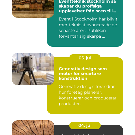
Eventteknik stockholm så
skapar du proffsiga
upplevelser från scen till
skärm
Event i Stockholm har blivit
mer tekniskt avancerade de
senaste åren. Publiken
förväntar sig skarpa ...
05. jul
Generativ design som
motor för smartare
konstruktion
Generativ design förändrar
hur företag planerar,
konstruerar och producerar
produkter...
04. jul