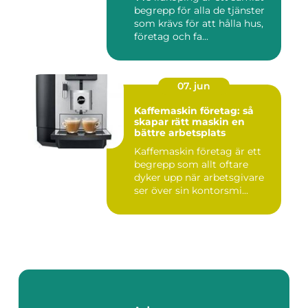
begrepp för alla de tjänster
som krävs för att hålla hus,
företag och fa...
07. jun
Kaffemaskin företag: så
skapar rätt maskin en
bättre arbetsplats
Kaffemaskin företag är ett
begrepp som allt oftare
dyker upp när arbetsgivare
ser över sin kontorsmi...