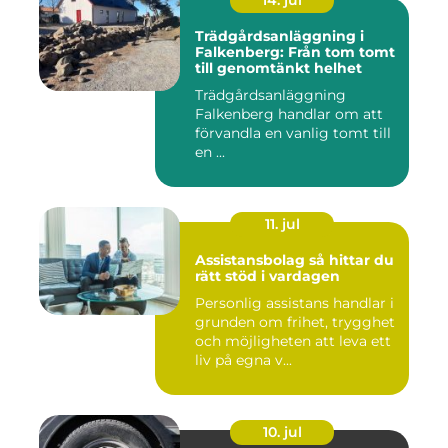
14. jul
Trädgårdsanläggning i
Falkenberg: Från tom tomt
till genomtänkt helhet
Trädgårdsanläggning
Falkenberg handlar om att
förvandla en vanlig tomt till
en ...
11. jul
Assistansbolag så hittar du
rätt stöd i vardagen
Personlig assistans handlar i
grunden om frihet, trygghet
och möjligheten att leva ett
liv på egna v...
10. jul