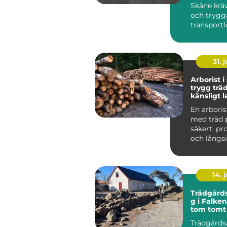
Skåne kräv
och trygg
transportl
Tåg och b
fungerar b
31. j
Arborist i
trygg träd
känsligt 
En arboris
med träd 
säkert, pr
och långsik
Skåne spela
14. j
Trädgård
g i Falke
tom tomt t
genomtän
Trädgårds