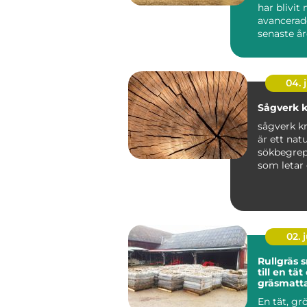
har blivit
avancerad
senaste år
Publiken f
skarpa ...
04. j
Sågverk k
sågverk kr
är ett natu
sökbegrep
som letar 
producerat 
02. j
Rullgräs snabb väg
till en tä
gräsmatt
En tät, gr