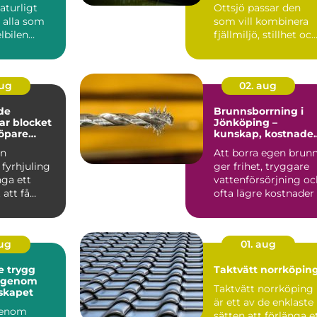
naturligt
Ottsjö passar den
 alla som
som vill kombinera
elbilen
fjällmiljö, stillhet oc
ert och ...
enkel tillgång till ...
aug
02. aug
de
Brunnsborrning i
gar blocket
Jönköping –
öpare
kunskap, kostnade
?
och smarta val
en
Att borra egen brun
fyrhjuling
ger frihet, tryggare
nga ett
vattenförsörjning oc
 att få
ofta lägre kostnader .
skin för
 Många...
aug
01. aug
gg
Taktvätt norrköpin
t genom
Taktvätt norrköping
skapet
är ett av de enklaste
genom
sätten att förlänga e