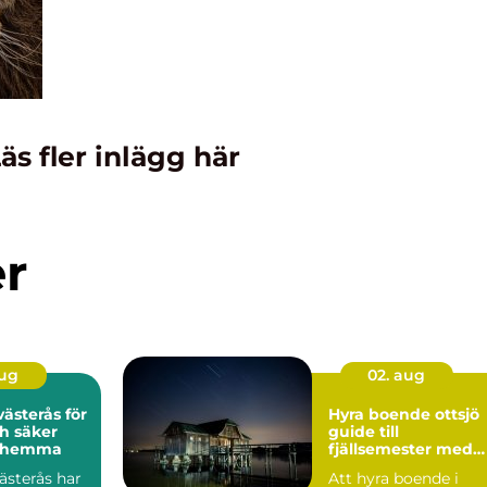
äs fler inlägg här
er
aug
02. aug
ästerås för
Hyra boende ottsjö
h säker
guide till
g hemma
fjällsemester med
lugn och utsikt
ästerås har
Att hyra boende i