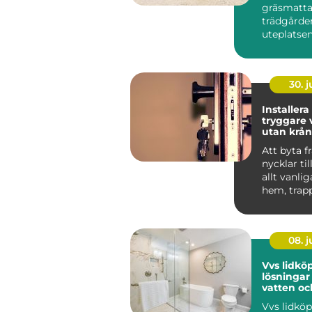
gräsmatta 
trädgårde
uteplatse
inbjudand
vill slippa v
30. 
Installera
tryggare 
utan krån
nycklar
Att byta f
nycklar til
allt vanlig
hem, trap
arbetspla..
08. 
Vvs lidköping
lösningar
vatten oc
Vvs lidköp