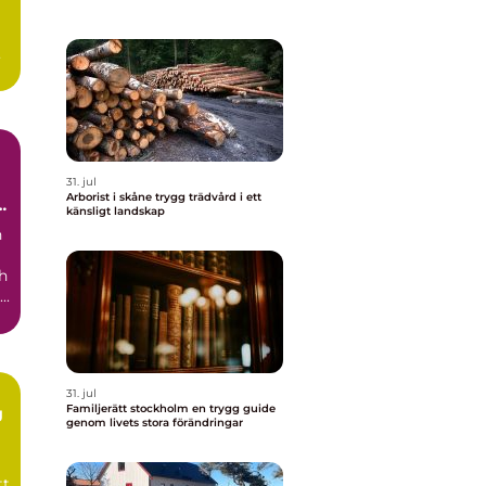
h
31. jul
Arborist i skåne trygg trädvård i ett
r
känsligt landskap
n
h
..
31. jul
Familjerätt stockholm en trygg guide
g
genom livets stora förändringar
tt