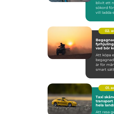
blivit ett 
sökord för
vill ladda 
snabbt, säk
02. 
Begagna
fyrhjulin
vad bör k
tänka på
Att köpa 
begagnad 
är för må
smart sätt
mycket ma
pengarna.
01. 
Taxi skåne try
transpor
hela land
Att resa 