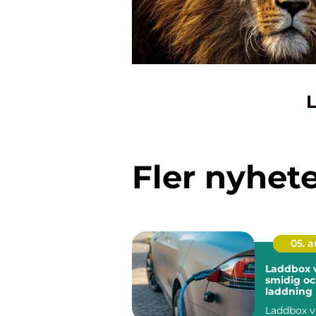
L
Fler nyhet
05. 
Laddbox v
smidig oc
laddnin
Laddbox v