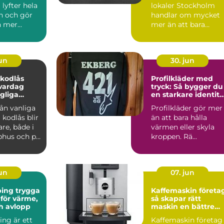
lyfter hela
lokaler Stockholm
n och gör
handlar om mycket
n mer
mer än att bara
e. Många
matcha en yta med
...
en hyra. För ...
jun
30. jun
 kodlås
Profilkläder med
vardag
tryck: Så bygger du
gliga
en starkare identite
med rätt plagg
rån vanliga
Profilkläder gör mer
l kodlås blir
än att bara hålla
are, både i
värmen eller skyla
phus och på
kroppen. Rä...
.
jun
07. jun
 trygga
Kaffemaskin företa
 för värme,
så skapar rätt
h avlopp
maskin en bättre
arbetsplats
ing är ett
Kaffemaskin företag