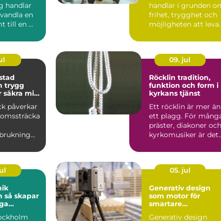
g handlar
handlar i grunden o
rvandla en
frihet, trygghet och
 till en ...
möjligheten att leva
ett liv på egna v...
ul
09. jul
stad
Röcklin tradition,
gg
funktion och form i
r säkra mil
kyrkans tjänst
ck påverkar
Ett röcklin är mer än
bromssträcka
ett plagg. För mång
präster, diakoner oc
rbrukning
kyrkomusiker är det
rt. En bra
en vardaglig fö...
a...
ul
05. jul
nik
Generativ design
par
som motor för
iga
smartare
er från
konstruktion
tockholm
Generativ design
skärm