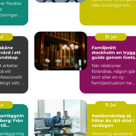
er flexibla
taks livslängd och
a
samtidigt ge he...
ösningar.
uss
ra i mång...
ul
31. jul
 skåne
Familjerätt
vård i ett
stockholm en trygg
landskap
guide genom livets
stora förändringar
t arbetar
När relationer
på ett
förändras, någon går
ofessionellt
bort eller en ny
tigt sätt. I
familjesituation tar
r träd...
form uppstår ofta
både kän...
ul
11. jul
sanläggnin
Assistansbolag så
nberg: Från
hittar du rätt stöd i
ill
vardagen
kt helhet
anläggning
Personlig assistans