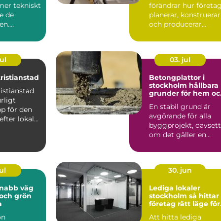
 mer tekniskt
förändrar hur företa
e de
planerar, konstruerar
en.
och producerar
örväntar sig
produkter...
ul
03. jul
ristianstad
Betongplattor i
stockholm hållbara
istianstad
grunder för hem oc
rligt
företag
En stabil grund är
p för den
avgörande för alla
efter lokalt
byggprojekt, oavsett
virke av ...
om det gäller en
villagrund, ett
attefall...
ul
30. jun
Lediga lokaler
t och grön
stockholm så hittar
a
företag rätt läge för
sin verksamhet
ön
Att hitta lediga