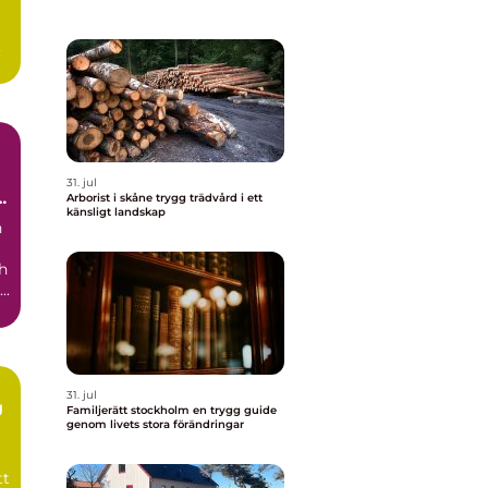
h
31. jul
r
Arborist i skåne trygg trädvård i ett
känsligt landskap
n
h
..
31. jul
g
Familjerätt stockholm en trygg guide
genom livets stora förändringar
tt