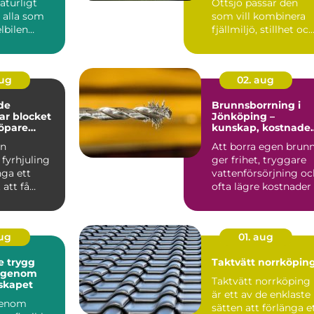
naturligt
Ottsjö passar den
 alla som
som vill kombinera
elbilen
fjällmiljö, stillhet oc
ert och ...
enkel tillgång till ...
aug
02. aug
de
Brunnsborrning i
gar blocket
Jönköping –
öpare
kunskap, kostnade
?
och smarta val
en
Att borra egen brun
fyrhjuling
ger frihet, tryggare
nga ett
vattenförsörjning oc
 att få
ofta lägre kostnader .
skin för
 Många...
aug
01. aug
gg
Taktvätt norrköpin
t genom
Taktvätt norrköping
skapet
är ett av de enklaste
genom
sätten att förlänga e