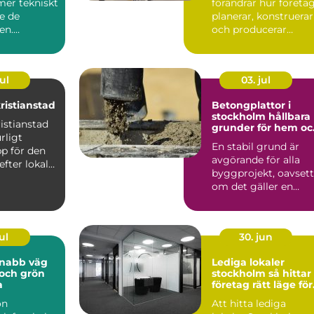
 mer tekniskt
förändrar hur företa
e de
planerar, konstruerar
en.
och producerar
örväntar sig
produkter...
ul
03. jul
ristianstad
Betongplattor i
stockholm hållbara
istianstad
grunder för hem oc
rligt
företag
En stabil grund är
p för den
avgörande för alla
efter lokalt
byggprojekt, oavsett
virke av ...
om det gäller en
villagrund, ett
attefall...
ul
30. jun
Lediga lokaler
t och grön
stockholm så hittar
a
företag rätt läge för
sin verksamhet
ön
Att hitta lediga