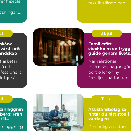
er flexibla
taks livslängd och
a
samtidigt ge he...
ösningar.
uss
ra i mång...
ul
31. jul
 skåne
Familjerätt
vård i ett
stockholm en trygg
landskap
guide genom livets
stora förändringar
t arbetar
När relationer
på ett
förändras, någon går
ofessionellt
bort eller en ny
tigt sätt. I
familjesituation tar
r träd...
form uppstår ofta
både kän...
ul
11. jul
sanläggnin
Assistansbolag så
nberg: Från
hittar du rätt stöd i
ill
vardagen
kt helhet
anläggning
Personlig assistans