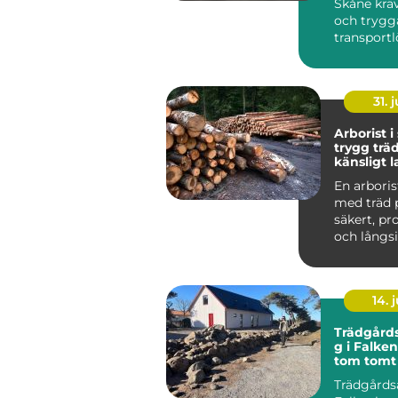
Skåne kräv
och trygg
transportl
Tåg och b
fungerar b
31. j
Arborist i
trygg träd
känsligt 
En arboris
med träd 
säkert, pr
och långsik
Skåne spela
14. j
Trädgård
g i Falke
tom tomt t
genomtän
Trädgårds