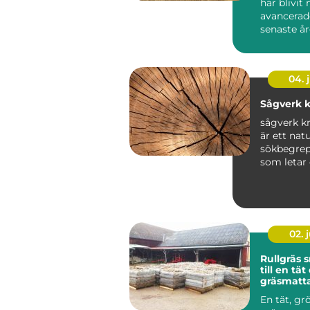
har blivit
avancerad
senaste år
Publiken f
skarpa ...
04. j
Sågverk k
sågverk kr
är ett natu
sökbegrep
som letar 
producerat 
02. j
Rullgräs snabb väg
till en tä
gräsmatt
En tät, gr