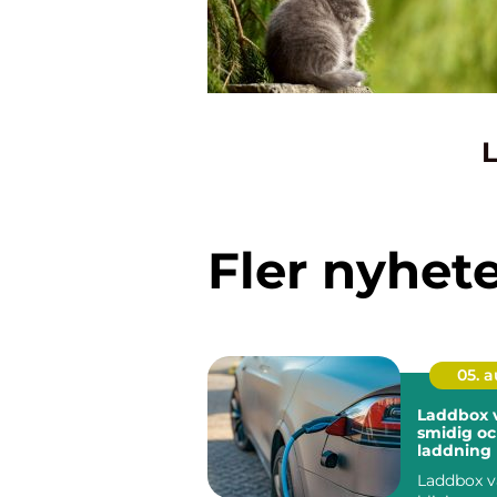
L
Fler nyhet
05. 
Laddbox v
smidig oc
laddnin
Laddbox v