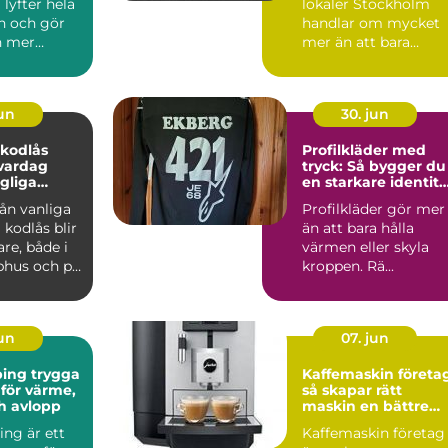
lyfter hela
lokaler Stockholm
n och gör
handlar om mycket
n mer
mer än att bara
e. Många
matcha en yta med
...
en hyra. För ...
jun
30. jun
 kodlås
Profilkläder med
vardag
tryck: Så bygger du
gliga
en starkare identite
med rätt plagg
rån vanliga
Profilkläder gör mer
l kodlås blir
än att bara hålla
are, både i
värmen eller skyla
phus och på
kroppen. Rä...
.
jun
07. jun
 trygga
Kaffemaskin företa
 för värme,
så skapar rätt
h avlopp
maskin en bättre
arbetsplats
ing är ett
Kaffemaskin företag