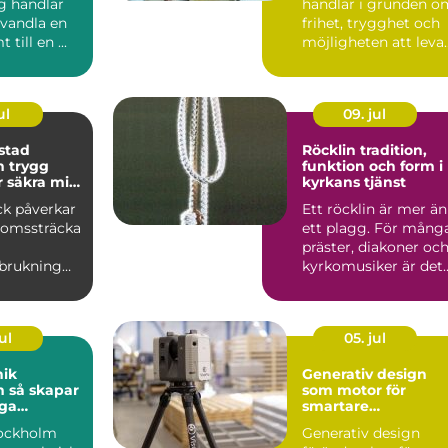
g handlar
handlar i grunden o
rvandla en
frihet, trygghet och
 till en ...
möjligheten att leva
ett liv på egna v...
ul
09. jul
stad
Röcklin tradition,
gg
funktion och form i
r säkra mil
kyrkans tjänst
ck påverkar
Ett röcklin är mer än
bromssträcka
ett plagg. För mång
präster, diakoner oc
rbrukning
kyrkomusiker är det
rt. En bra
en vardaglig fö...
a...
ul
05. jul
nik
Generativ design
par
som motor för
iga
smartare
er från
konstruktion
tockholm
Generativ design
skärm