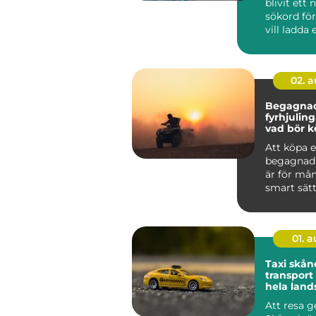
blivit ett 
sökord för
vill ladda 
snabbt, säk
02. 
Begagna
fyrhjulin
vad bör k
tänka på
Att köpa 
begagnad 
är för må
smart sätt
mycket ma
pengarna.
01. 
Taxi skåne try
transpor
hela land
Att resa 