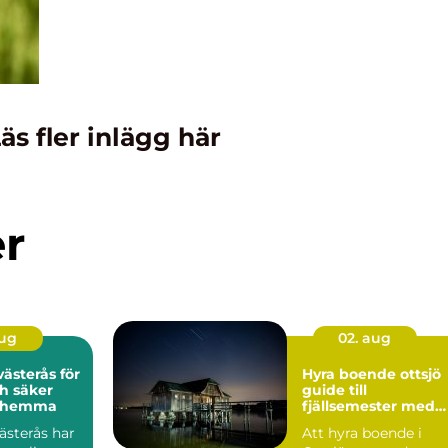
äs fler inlägg här
er
aug
02. aug
ästerås för
Hyra boende ottsjö
h säker
guide till
g hemma
fjällsemester med
lugn och utsikt
ästerås har
Att hyra boende i