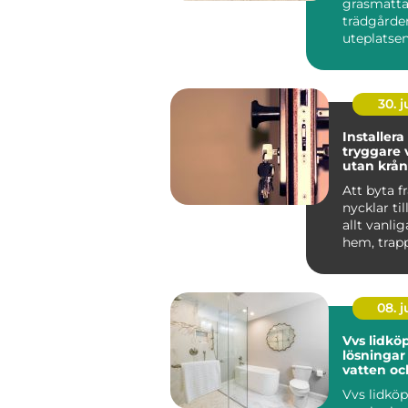
gräsmatta 
trädgårde
uteplatse
inbjudand
vill slippa v
30. 
Installera
tryggare 
utan krån
nycklar
Att byta f
nycklar til
allt vanlig
hem, trap
arbetspla..
08. 
Vvs lidköping
lösningar
vatten oc
Vvs lidköp