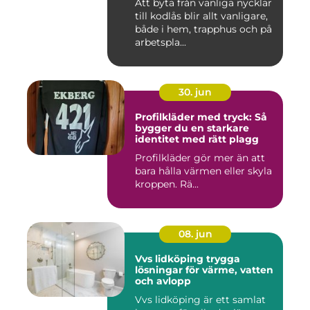
Att byta från vanliga nycklar
till kodlås blir allt vanligare,
både i hem, trapphus och på
arbetspla...
30. jun
Profilkläder med tryck: Så
bygger du en starkare
identitet med rätt plagg
Profilkläder gör mer än att
bara hålla värmen eller skyla
kroppen. Rä...
08. jun
Vvs lidköping trygga
lösningar för värme, vatten
och avlopp
Vvs lidköping är ett samlat