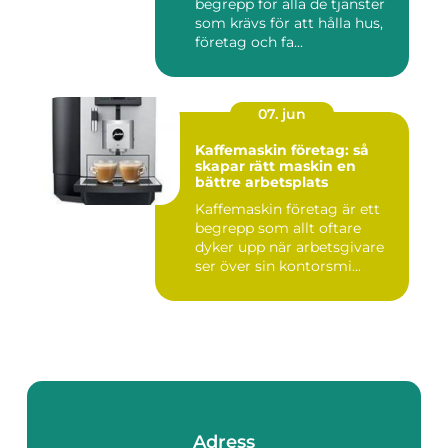
begrepp för alla de tjänster
som krävs för att hålla hus,
företag och fa...
07. jun
Kaffemaskin företag: så
skapar rätt maskin en
bättre arbetsplats
Kaffemaskin företag är ett
begrepp som allt oftare
dyker upp när arbetsgivare
ser över sin kontorsmi...
Adress