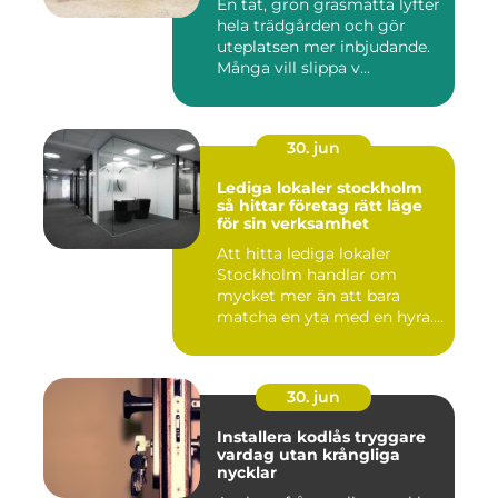
En tät, grön gräsmatta lyfter
hela trädgården och gör
uteplatsen mer inbjudande.
Många vill slippa v...
30. jun
Lediga lokaler stockholm
så hittar företag rätt läge
för sin verksamhet
Att hitta lediga lokaler
Stockholm handlar om
mycket mer än att bara
matcha en yta med en hyra.
För ...
30. jun
Installera kodlås tryggare
vardag utan krångliga
nycklar