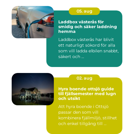
05. aug
Laddbox västerås för
smidig och säker laddning
hemma
Laddbox västerås har blivit
ett naturligt sökord för alla
som vill ladda elbilen snabbt,
säkert och ...
02. aug
Hyra boende ottsjö guide
till fjällsemester med lugn
och utsikt
Att hyra boende i Ottsjö
passar den som vill
kombinera fjällmiljö, stillhet
och enkel tillgång till ...