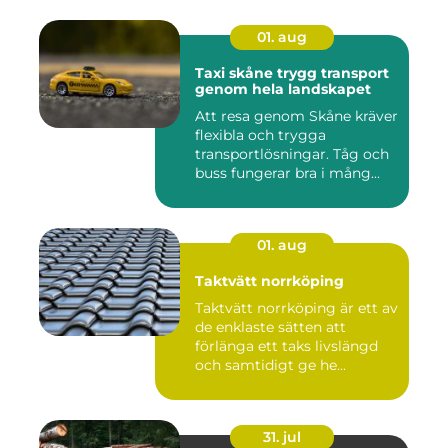
01. aug
Taxi skåne trygg transport
genom hela landskapet
Att resa genom Skåne kräver
flexibla och trygga
transportlösningar. Tåg och
buss fungerar bra i mång...
01. aug
Taktvätt norrköping
Taktvätt norrköping är ett av
de enklaste sätten att
förlänga ett taks livslängd
och samtidigt ge he...
31. jul