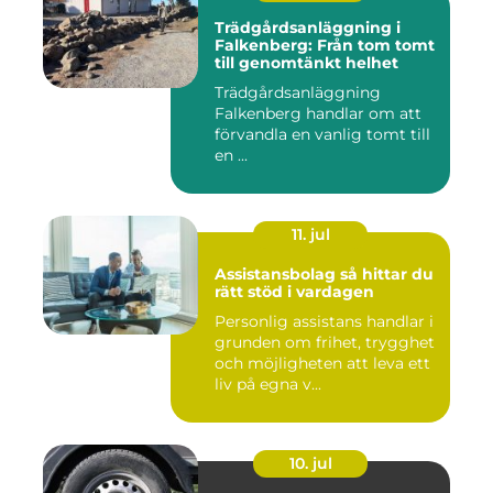
Trädgårdsanläggning i
Falkenberg: Från tom tomt
till genomtänkt helhet
Trädgårdsanläggning
Falkenberg handlar om att
förvandla en vanlig tomt till
en ...
11. jul
Assistansbolag så hittar du
rätt stöd i vardagen
Personlig assistans handlar i
grunden om frihet, trygghet
och möjligheten att leva ett
liv på egna v...
10. jul