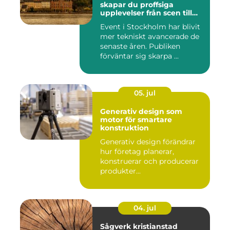
skapar du proffsiga
upplevelser från scen till
skärm
Event i Stockholm har blivit
mer tekniskt avancerade de
senaste åren. Publiken
förväntar sig skarpa ...
05. jul
Generativ design som
motor för smartare
konstruktion
Generativ design förändrar
hur företag planerar,
konstruerar och producerar
produkter...
04. jul
Sågverk kristianstad