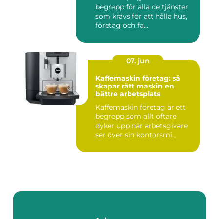
begrepp för alla de tjänster
som krävs för att hålla hus,
företag och fa...
07. jun
Kaffemaskin företag: så
skapar rätt maskin en
bättre arbetsplats
Kaffemaskin företag är ett
begrepp som allt oftare
dyker upp när arbetsgivare
ser över sin kontorsmi...