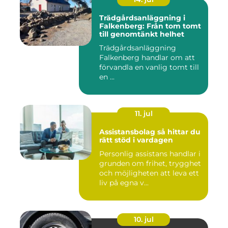
Trädgårdsanläggning i
Falkenberg: Från tom tomt
till genomtänkt helhet
Trädgårdsanläggning
Falkenberg handlar om att
förvandla en vanlig tomt till
en ...
11. jul
Assistansbolag så hittar du
rätt stöd i vardagen
Personlig assistans handlar i
grunden om frihet, trygghet
och möjligheten att leva ett
liv på egna v...
10. jul