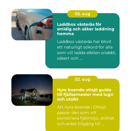
05. aug
Laddbox västerås för
smidig och säker laddning
hemma
Laddbox västerås har blivit
ett naturligt sökord för alla
som vill ladda elbilen snabbt,
säkert och ...
02. aug
Hyra boende ottsjö guide
till fjällsemester med lugn
och utsikt
Att hyra boende i Ottsjö
passar den som vill
kombinera fjällmiljö, stillhet
och enkel tillgång till ...