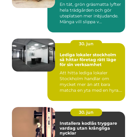
En tät, grön gräsmatta lyfter
hela trädgården och gör
uteplatsen mer inbjudande.
Många vill slippa v...
30. jun
Lediga lokaler stockholm
så hittar företag rätt läge
för sin verksamhet
Att hitta lediga lokaler
Stockholm handlar om
mycket mer än att bara
matcha en yta med en hyra.
För ...
30. jun
Installera kodlås tryggare
vardag utan krångliga
nycklar