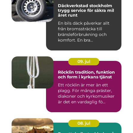
Däckverkstad stockholm
trygg service för säkra mil
året runt
En bils däck påverkar allt
från bromssträcka till
bränsleförbrukning och
komfort. En bra
Däckverksta...
09. jul
Röcklin tradition, funktion
och form i kyrkans tjänst
Ett röcklin är mer än ett
plagg. För många präster,
diakoner och kyrkomusiker
är det en vardaglig fö...
08. jul