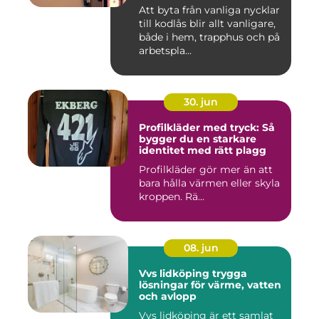
Att byta från vanliga nycklar
till kodlås blir allt vanligare,
både i hem, trapphus och på
arbetspla...
30. jun
Profilkläder med tryck: Så
bygger du en starkare
identitet med rätt plagg
Profilkläder gör mer än att
bara hålla värmen eller skyla
kroppen. Rä...
08. jun
Vvs lidköping trygga
lösningar för värme, vatten
och avlopp
Vvs lidköping är ett samlat