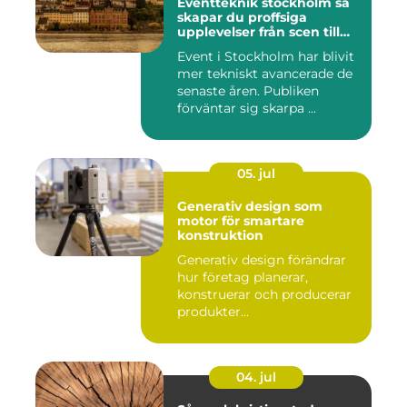
Eventteknik stockholm så
skapar du proffsiga
upplevelser från scen till
skärm
Event i Stockholm har blivit
mer tekniskt avancerade de
senaste åren. Publiken
förväntar sig skarpa ...
05. jul
Generativ design som
motor för smartare
konstruktion
Generativ design förändrar
hur företag planerar,
konstruerar och producerar
produkter...
04. jul