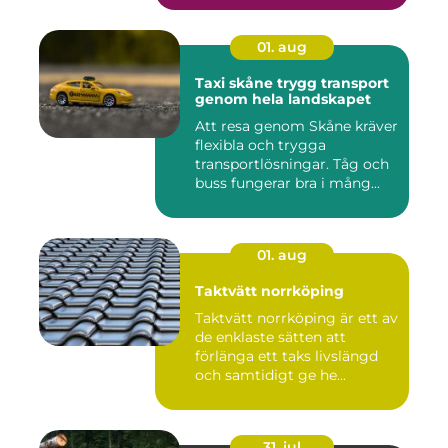
01. aug
Taxi skåne trygg transport
genom hela landskapet
Att resa genom Skåne kräver
flexibla och trygga
transportlösningar. Tåg och
buss fungerar bra i mång...
01. aug
Taktvätt norrköping
Taktvätt norrköping är ett av
de enklaste sätten att
förlänga ett taks livslängd
och samtidigt ge he...
31. jul