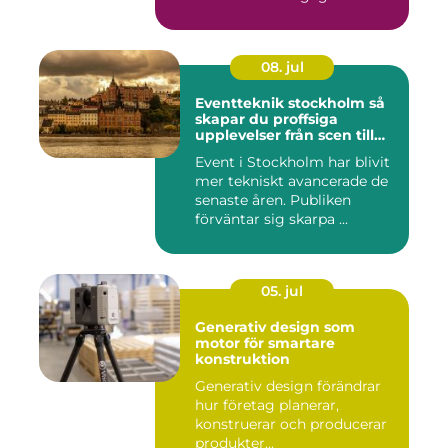
08. jul
Eventteknik stockholm så
skapar du proffsiga
upplevelser från scen till
skärm
Event i Stockholm har blivit
mer tekniskt avancerade de
senaste åren. Publiken
förväntar sig skarpa ...
05. jul
Generativ design som
motor för smartare
konstruktion
Generativ design förändrar
hur företag planerar,
konstruerar och producerar
produkter...