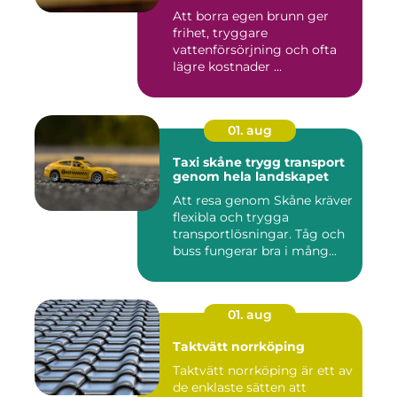
Att borra egen brunn ger
frihet, tryggare
vattenförsörjning och ofta
lägre kostnader ...
01. aug
Taxi skåne trygg transport
genom hela landskapet
Att resa genom Skåne kräver
flexibla och trygga
transportlösningar. Tåg och
buss fungerar bra i mång...
01. aug
Taktvätt norrköping
Taktvätt norrköping är ett av
de enklaste sätten att