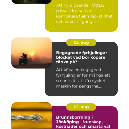
Att hyra boende i Ottsjö
passar den som vill
kombinera fjällmiljö, stillhet
och enkel tillgång till ...
02. aug
Begagnade fyrhjulingar
blocket vad bör köpare
tänka på?
Att köpa en begagnad
fyrhjuling är för många ett
smart sätt att få mycket
maskin för pengarna.
Många...
02. aug
Brunnsborrning i
Jönköping – kunskap,
kostnader och smarta val