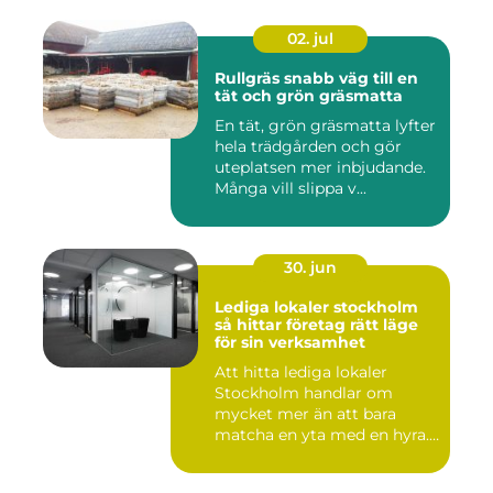
02. jul
Rullgräs snabb väg till en
tät och grön gräsmatta
En tät, grön gräsmatta lyfter
hela trädgården och gör
uteplatsen mer inbjudande.
Många vill slippa v...
30. jun
Lediga lokaler stockholm
så hittar företag rätt läge
för sin verksamhet
Att hitta lediga lokaler
Stockholm handlar om
mycket mer än att bara
matcha en yta med en hyra.
För ...