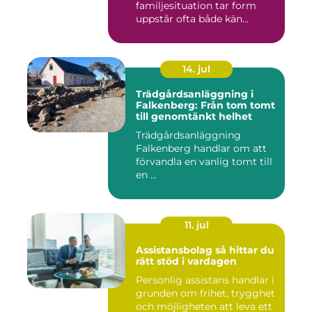
familjesituation tar form
uppstår ofta både kän...
14. jul
Trädgårdsanläggning i
Falkenberg: Från tom tomt
till genomtänkt helhet
Trädgårdsanläggning
Falkenberg handlar om att
förvandla en vanlig tomt till
en ...
11. jul
Assistansbolag så hittar du
rätt stöd i vardagen
Personlig assistans handlar i
grunden om frihet, trygghet
och möjligheten att leva ett