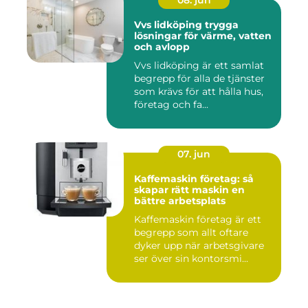
08. jun
Vvs lidköping trygga
lösningar för värme, vatten
och avlopp
Vvs lidköping är ett samlat
begrepp för alla de tjänster
som krävs för att hålla hus,
företag och fa...
07. jun
Kaffemaskin företag: så
skapar rätt maskin en
bättre arbetsplats
Kaffemaskin företag är ett
begrepp som allt oftare
dyker upp när arbetsgivare
ser över sin kontorsmi...