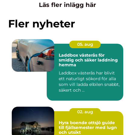
Läs fler inlägg här
Fler nyheter
05. aug
Laddbox västerås för
smidig och säker laddning
hemma
Laddbox västerås har blivit
ett naturligt sökord för alla
som vill ladda elbilen snabbt,
säkert och ...
02. aug
Hyra boende ottsjö guide
till fjällsemester med lugn
och utsikt