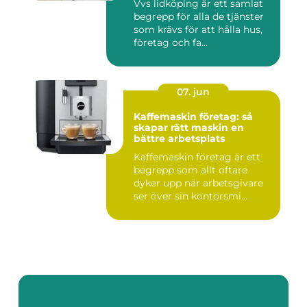
Vvs lidköping är ett samlat
begrepp för alla de tjänster
som krävs för att hålla hus,
företag och fa...
07. jun
Kaffemaskin företag: så
skapar rätt maskin en
bättre arbetsplats
Kaffemaskin företag är ett
begrepp som allt oftare
dyker upp när arbetsgivare
ser över sin kontorsmi...