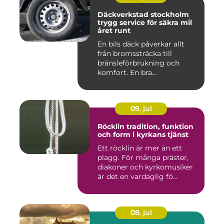
Däckverkstad stockholm
trygg service för säkra mil
året runt
En bils däck påverkar allt
från bromssträcka till
bränsleförbrukning och
komfort. En bra
Däckverksta...
09. jul
Röcklin tradition, funktion
och form i kyrkans tjänst
Ett röcklin är mer än ett
plagg. För många präster,
diakoner och kyrkomusiker
är det en vardaglig fö...
08. jul