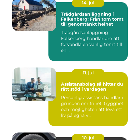
14. jul
Trädgårdsanläggning i
Falkenberg: Från tom tomt
till genomtänkt helhet
Trädgårdsanläggning
Falkenberg handlar om att
förvandla en vanlig tomt till
en ...
11. jul
Assistansbolag så hittar du
rätt stöd i vardagen
Personlig assistans handlar i
grunden om frihet, trygghet
och möjligheten att leva ett
liv på egna v...
10. jul