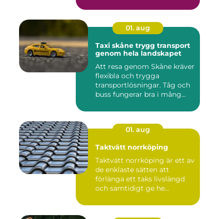
01. aug
Taxi skåne trygg transport
genom hela landskapet
Att resa genom Skåne kräver
flexibla och trygga
transportlösningar. Tåg och
buss fungerar bra i mång...
01. aug
Taktvätt norrköping
Taktvätt norrköping är ett av
de enklaste sätten att
förlänga ett taks livslängd
och samtidigt ge he...