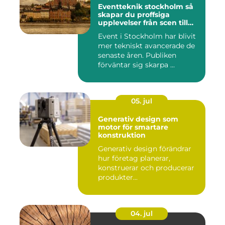
Eventteknik stockholm så
skapar du proffsiga
upplevelser från scen till
skärm
Event i Stockholm har blivit
mer tekniskt avancerade de
senaste åren. Publiken
förväntar sig skarpa ...
05. jul
Generativ design som
motor för smartare
konstruktion
Generativ design förändrar
hur företag planerar,
konstruerar och producerar
produkter...
04. jul