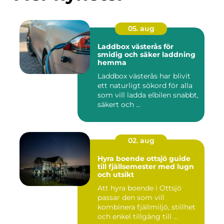
05. aug
Laddbox västerås för
smidig och säker laddning
hemma
Laddbox västerås har blivit
ett naturligt sökord för alla
som vill ladda elbilen snabbt,
säkert och ...
02. aug
Hyra boende ottsjö guide
till fjällsemester med lugn
och utsikt
Att hyra boende i Ottsjö
passar den som vill
kombinera fjällmiljö, stillhet
och enkel tillgång till ...