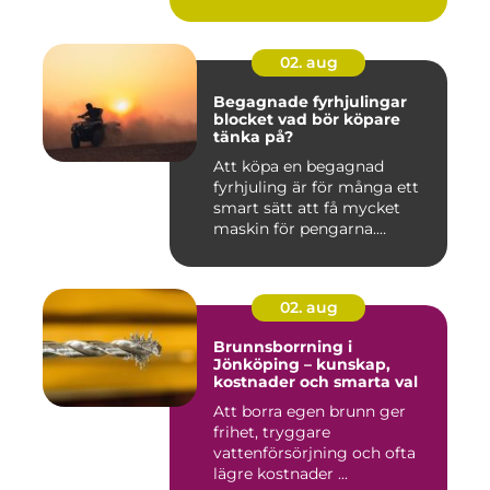
02. aug
Begagnade fyrhjulingar
blocket vad bör köpare
tänka på?
Att köpa en begagnad
fyrhjuling är för många ett
smart sätt att få mycket
maskin för pengarna.
Många...
02. aug
Brunnsborrning i
Jönköping – kunskap,
kostnader och smarta val
Att borra egen brunn ger
frihet, tryggare
vattenförsörjning och ofta
lägre kostnader ...