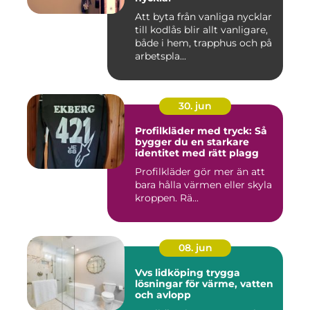
Att byta från vanliga nycklar
till kodlås blir allt vanligare,
både i hem, trapphus och på
arbetspla...
30. jun
Profilkläder med tryck: Så
bygger du en starkare
identitet med rätt plagg
Profilkläder gör mer än att
bara hålla värmen eller skyla
kroppen. Rä...
08. jun
Vvs lidköping trygga
lösningar för värme, vatten
och avlopp