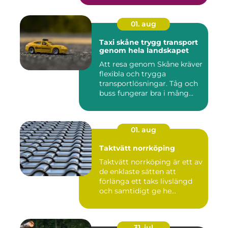
01. aug
Taxi skåne trygg transport
genom hela landskapet
Att resa genom Skåne kräver
flexibla och trygga
transportlösningar. Tåg och
buss fungerar bra i mång...
01. aug
Taktvätt norrköping
Taktvätt norrköping är ett av
de enklaste sätten att
förlänga ett taks livslängd
och samtidigt ge he...
31. jul