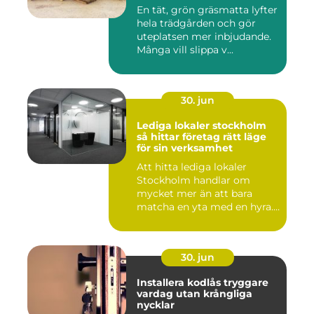
En tät, grön gräsmatta lyfter
hela trädgården och gör
uteplatsen mer inbjudande.
Många vill slippa v...
30. jun
Lediga lokaler stockholm
så hittar företag rätt läge
för sin verksamhet
Att hitta lediga lokaler
Stockholm handlar om
mycket mer än att bara
matcha en yta med en hyra.
För ...
30. jun
Installera kodlås tryggare
vardag utan krångliga
nycklar