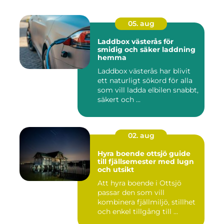
05. aug
Laddbox västerås för
smidig och säker laddning
hemma
Laddbox västerås har blivit
ett naturligt sökord för alla
som vill ladda elbilen snabbt,
säkert och ...
02. aug
Hyra boende ottsjö guide
till fjällsemester med lugn
och utsikt
Att hyra boende i Ottsjö
passar den som vill
kombinera fjällmiljö, stillhet
och enkel tillgång till ...