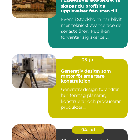
Eventteknik stockholm så
skapar du proffsiga
upplevelser från scen till
skärm
Event i Stockholm har blivit
mer tekniskt avancerade de
senaste åren. Publiken
förväntar sig skarpa ...
05. jul
Generativ design som
motor för smartare
konstruktion
Generativ design förändrar
hur företag planerar,
konstruerar och producerar
produkter...
04. jul