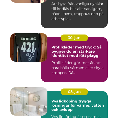
Att byta från vanliga nycklar
till kodlås blir allt vanligare,
både i hem, trapphus och på
arbetspla...
30. jun
Profilkläder med tryck: Så
bygger du en starkare
identitet med rätt plagg
Profilkläder gör mer än att
bara hålla värmen eller skyla
kroppen. Rä...
08. jun
Vvs lidköping trygga
lösningar för värme, vatten
och avlopp
Vvs lidköping är ett samlat