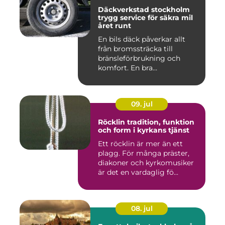
Däckverkstad stockholm
trygg service för säkra mil
året runt
En bils däck påverkar allt
från bromssträcka till
bränsleförbrukning och
komfort. En bra
Däckverksta...
09. jul
Röcklin tradition, funktion
och form i kyrkans tjänst
Ett röcklin är mer än ett
plagg. För många präster,
diakoner och kyrkomusiker
är det en vardaglig fö...
08. jul