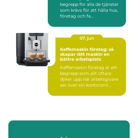
begrepp för alla de tjänster
som krävs för att hålla hus,
företag och fa...
07. jun
Kaffemaskin företag: så
skapar rätt maskin en
bättre arbetsplats
Kaffemaskin företag är ett
begrepp som allt oftare
dyker upp när arbetsgivare
ser över sin kontorsmi...