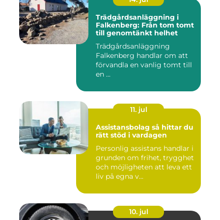
Trädgårdsanläggning i
Falkenberg: Från tom tomt
till genomtänkt helhet
Trädgårdsanläggning
Falkenberg handlar om att
förvandla en vanlig tomt till
en ...
11. jul
Assistansbolag så hittar du
rätt stöd i vardagen
Personlig assistans handlar i
grunden om frihet, trygghet
och möjligheten att leva ett
liv på egna v...
10. jul