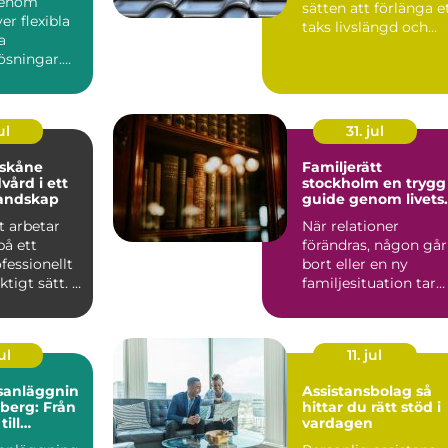
genom
sätten att förlänga e
er flexibla
taks livslängd och
a
samtidigt ge he...
ösningar.
uss
ra i mång...
ul
31. jul
 skåne
Familjerätt
vård i ett
stockholm en trygg
landskap
guide genom livets
stora förändringar
t arbetar
När relationer
på ett
förändras, någon går
ofessionellt
bort eller en ny
tigt sätt. I
familjesituation tar
r träd...
form uppstår ofta
både kän...
ul
11. jul
sanläggnin
Assistansbolag så
nberg: Från
hittar du rätt stöd i
ill
vardagen
kt helhet