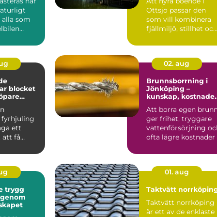
ästerås har
Att hyra boende i
naturligt
Ottsjö passar den
 alla som
som vill kombinera
elbilen
fjällmiljö, stillhet oc
ert och ...
enkel tillgång till ...
aug
02. aug
de
Brunnsborrning i
gar blocket
Jönköping –
öpare
kunskap, kostnade
?
och smarta val
en
Att borra egen brun
fyrhjuling
ger frihet, tryggare
nga ett
vattenförsörjning oc
 att få
ofta lägre kostnader .
skin för
 Många...
aug
01. aug
gg
Taktvätt norrköpin
t genom
Taktvätt norrköping
skapet
är ett av de enklaste