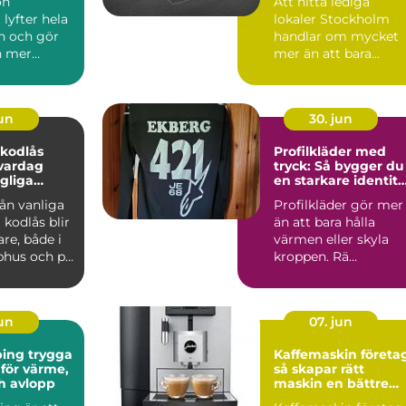
ön
Att hitta lediga
lyfter hela
lokaler Stockholm
n och gör
handlar om mycket
n mer
mer än att bara
e. Många
matcha en yta med
...
en hyra. För ...
jun
30. jun
 kodlås
Profilkläder med
vardag
tryck: Så bygger du
gliga
en starkare identite
med rätt plagg
rån vanliga
Profilkläder gör mer
l kodlås blir
än att bara hålla
are, både i
värmen eller skyla
phus och på
kroppen. Rä...
.
jun
07. jun
 trygga
Kaffemaskin företa
 för värme,
så skapar rätt
h avlopp
maskin en bättre
arbetsplats