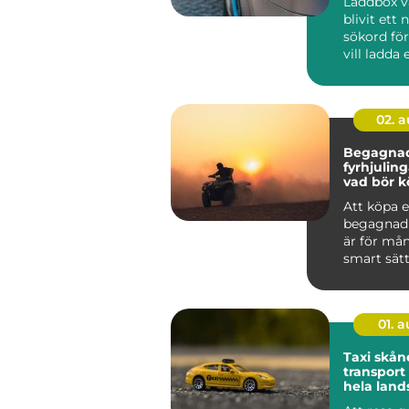
Laddbox v
blivit ett 
sökord för
vill ladda 
snabbt, säk
02. 
Begagna
fyrhjulin
vad bör k
tänka på
Att köpa 
begagnad 
är för må
smart sätt
mycket ma
pengarna.
01. 
Taxi skåne try
transpor
hela land