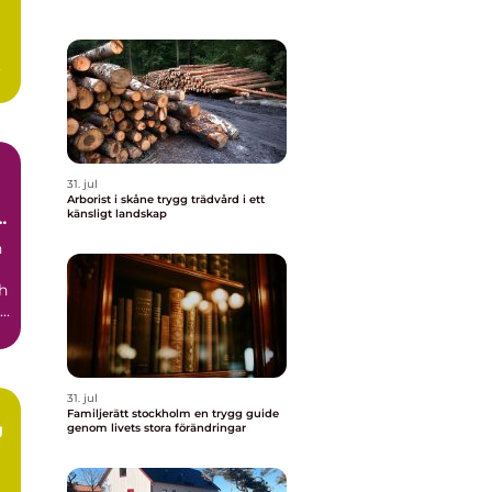
h
31. jul
Arborist i skåne trygg trädvård i ett
känsligt landskap
r
n
h
..
31. jul
Familjerätt stockholm en trygg guide
g
genom livets stora förändringar