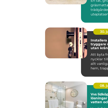
En tät, gr
gräsmatta 
trädgårde
uteplatse
inbjudand
vill slippa v
30. 
Installera
tryggare 
utan krån
nycklar
Att byta f
nycklar til
allt vanlig
hem, trap
arbetspla..
08. 
Vvs lidköping
lösningar
vatten oc