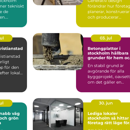
tockholm
Generativ design
skärm
 mer tekniskt
förändrar hur företa
e de
planerar, konstruerar
en.
och producerar
örväntar sig
produkter...
ul
03. jul
ristianstad
Betongplattor i
stockholm hållbara
istianstad
grunder för hem oc
rligt
företag
En stabil grund är
p för den
avgörande för alla
efter lokalt
byggprojekt, oavsett
virke av ...
om det gäller en
villagrund, ett
attefall...
ul
30. jun
Lediga lokaler
t och grön
stockholm så hittar
a
företag rätt läge för
sin verksamhet