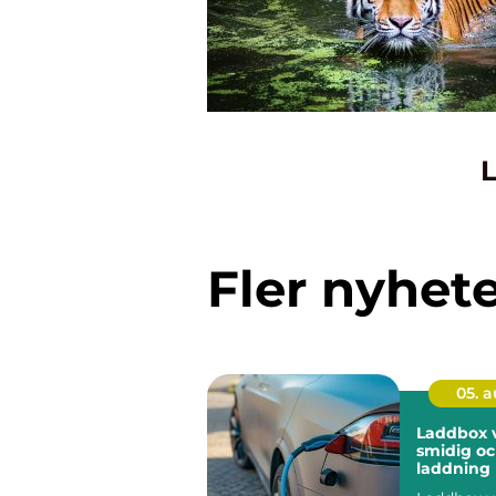
L
Fler nyhet
05. 
Laddbox v
smidig oc
laddnin