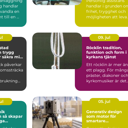
anläggning
Personlig assistans
g handlar
handlar i grunden o
rvandla en
frihet, trygghet och
 till en ...
möjligheten att leva
ett liv på egna v...
ul
09. jul
stad
Röcklin tradition,
gg
funktion och form i
r säkra mil
kyrkans tjänst
ck påverkar
Ett röcklin är mer än
bromssträcka
ett plagg. För mång
präster, diakoner oc
rbrukning
kyrkomusiker är det
rt. En bra
en vardaglig fö...
a...
ul
05. jul
nik
Generativ design
par
som motor för
iga
smartare
er från
konstruktion