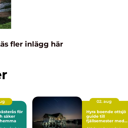
äs fler inlägg här
er
aug
02. aug
ästerås för
Hyra boende ottsjö
h säker
guide till
g hemma
fjällsemester med
lugn och utsikt