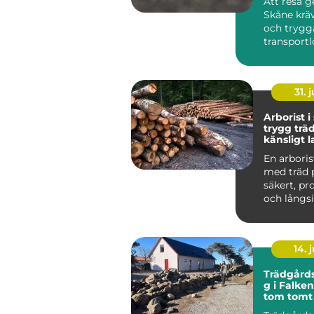
Att resa 
Skåne kräv
och trygg
transportl
Tåg och b
fungerar b
31. j
Arborist i
trygg träd
känsligt 
En arboris
med träd 
säkert, pr
och långsik
Skåne spela
14. j
Trädgård
g i Falke
tom tomt t
genomtän