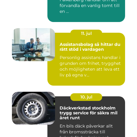
förvandla en vanlig tomt till
en ...
11. jul
Assistansbolag så hittar du
rätt stöd i vardagen
Personlig assistans handlar i
grunden om frihet, trygghet
och möjligheten att leva ett
liv på egna v...
10. jul
Däckverkstad stockholm
trygg service för säkra mil
året runt
En bils däck påverkar allt
från bromssträcka till