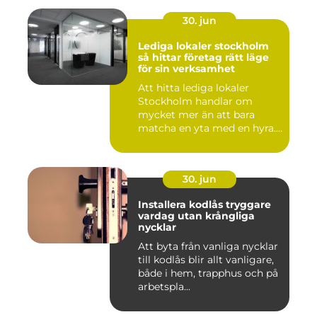
30. jun
Lediga lokaler stockholm
så hittar företag rätt läge
för sin verksamhet
Att hitta lediga lokaler
Stockholm handlar om
mycket mer än att bara
matcha en yta med en hyra.
För ...
30. jun
Installera kodlås tryggare
vardag utan krångliga
nycklar
Att byta från vanliga nycklar
till kodlås blir allt vanligare,
både i hem, trapphus och på
arbetspla...