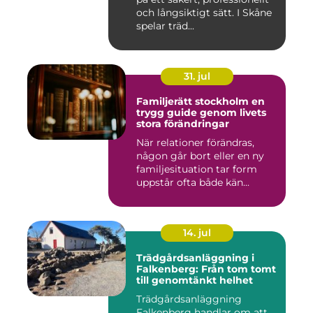
och långsiktigt sätt. I Skåne
spelar träd...
31. jul
Familjerätt stockholm en
trygg guide genom livets
stora förändringar
När relationer förändras,
någon går bort eller en ny
familjesituation tar form
uppstår ofta både kän...
14. jul
Trädgårdsanläggning i
Falkenberg: Från tom tomt
till genomtänkt helhet
Trädgårdsanläggning
Falkenberg handlar om att