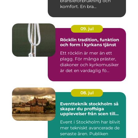
bränsleförbrukning och
komfort. En bra
Däckverksta...
09. jul
Röcklin tradition, funktion
och form i kyrkans tjänst
Ett röcklin är mer än ett
plagg. För många präster,
diakoner och kyrkomusiker
är det en vardaglig fö...
08. jul
Eventteknik stockholm så
skapar du proffsiga
upplevelser från scen till
skärm
Event i Stockholm har blivit
mer tekniskt avancerade de
senaste åren. Publiken