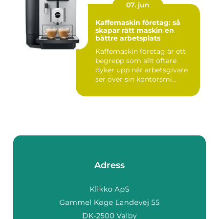
07. jun
Kaffemaskin företag: så
skapar rätt maskin en
bättre arbetsplats
Kaffemaskin företag är ett
begrepp som allt oftare
dyker upp när arbetsgivare
ser över sin kontorsmi...
Adress