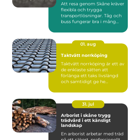
Att resa genom Skåne kräver
flexibla och trygga
transportlösningar. Tåg och
buss fungerar bra i mång...
01. aug
Taktvätt norrköping
Taktvätt norrköping är ett av
de enklaste sätten att
förlänga ett taks livslängd
och samtidigt ge he...
31. jul
Arborist i skåne trygg
trädvård i ett känsligt
landskap
En arborist arbetar med träd
på ett säkert, professionellt