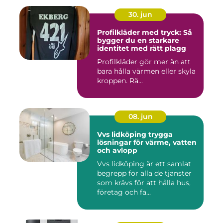
30. jun
Profilkläder med tryck: Så
bygger du en starkare
identitet med rätt plagg
Profilkläder gör mer än att
bara hålla värmen eller skyla
kroppen. Rä...
08. jun
Vvs lidköping trygga
lösningar för värme, vatten
och avlopp
Vvs lidköping är ett samlat
begrepp för alla de tjänster
som krävs för att hålla hus,
företag och fa...