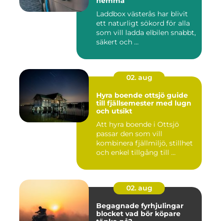
hemma
Laddbox västerås har blivit
ett naturligt sökord för alla
som vill ladda elbilen snabbt,
säkert och ...
02. aug
Hyra boende ottsjö guide
till fjällsemester med lugn
och utsikt
Att hyra boende i Ottsjö
passar den som vill
kombinera fjällmiljö, stillhet
och enkel tillgång till ...
02. aug
Begagnade fyrhjulingar
blocket vad bör köpare