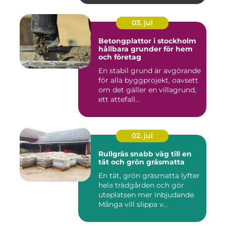
03. jul
Betongplattor i stockholm
hållbara grunder för hem
och företag
En stabil grund är avgörande
för alla byggprojekt, oavsett
om det gäller en villagrund,
ett attefall...
02. jul
Rullgräs snabb väg till en
tät och grön gräsmatta
En tät, grön gräsmatta lyfter
hela trädgården och gör
uteplatsen mer inbjudande.
Många vill slippa v...