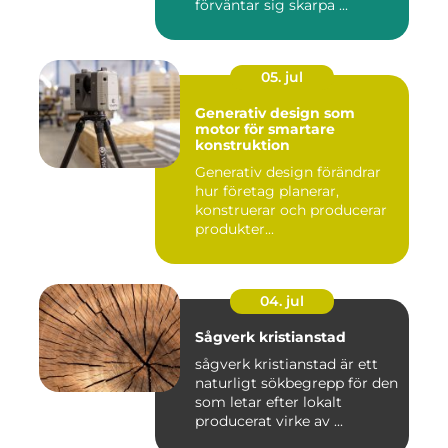
förväntar sig skarpa ...
05. jul
Generativ design som
motor för smartare
konstruktion
Generativ design förändrar
hur företag planerar,
konstruerar och producerar
produkter...
04. jul
Sågverk kristianstad
sågverk kristianstad är ett
naturligt sökbegrepp för den
som letar efter lokalt
producerat virke av ...