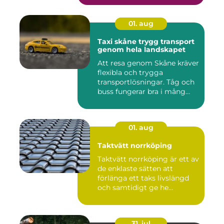
01. aug
Taxi skåne trygg transport
genom hela landskapet
Att resa genom Skåne kräver
flexibla och trygga
transportlösningar. Tåg och
buss fungerar bra i mång...
01. aug
Taktvätt norrköping
Taktvätt norrköping är ett av
de enklaste sätten att
förlänga ett taks livslängd
och samtidigt ge he...
31. jul