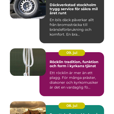
Däckverkstad stockholm
trygg service för säkra mil
året runt
En bils däck påverkar allt
från bromssträcka till
bränsleförbrukning och
komfort. En bra
Däckverksta...
09. jul
Röcklin tradition, funktion
och form i kyrkans tjänst
Ett röcklin är mer än ett
plagg. För många präster,
diakoner och kyrkomusiker
är det en vardaglig fö...
08. jul