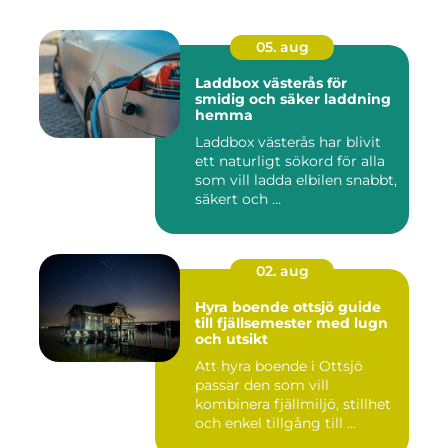
05. aug
Laddbox västerås för
smidig och säker laddning
hemma
Laddbox västerås har blivit
ett naturligt sökord för alla
som vill ladda elbilen snabbt,
säkert och ...
02. aug
Hyra boende ottsjö guide
till fjällsemester med lugn
och utsikt
Att hyra boende i Ottsjö
passar den som vill
kombinera fjällmiljö, stillhet
och enkel tillgång till ...