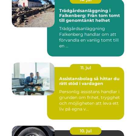
Trädgårdsanläggning i
Falkenberg: Från tom tomt
till genomtänkt helhet
Trädgårdsanläggning
Falkenberg handlar om att
förvandla en vanlig tomt till
en ...
11. jul
Assistansbolag så hittar du
rätt stöd i vardagen
Personlig assistans handlar i
grunden om frihet, trygghet
och möjligheten att leva ett
liv på egna v...
10. jul