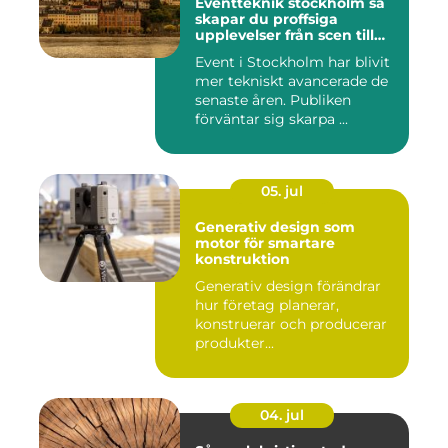
Eventteknik stockholm så
skapar du proffsiga
upplevelser från scen till
skärm
Event i Stockholm har blivit
mer tekniskt avancerade de
senaste åren. Publiken
förväntar sig skarpa ...
05. jul
Generativ design som
motor för smartare
konstruktion
Generativ design förändrar
hur företag planerar,
konstruerar och producerar
produkter...
04. jul