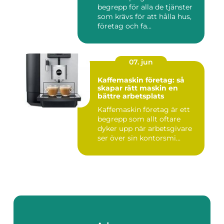
begrepp för alla de tjänster
som krävs för att hålla hus,
företag och fa...
07. jun
Kaffemaskin företag: så
skapar rätt maskin en
bättre arbetsplats
Kaffemaskin företag är ett
begrepp som allt oftare
dyker upp när arbetsgivare
ser över sin kontorsmi...