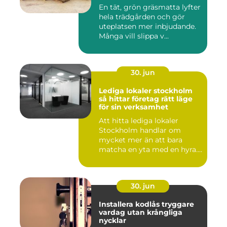
En tät, grön gräsmatta lyfter
hela trädgården och gör
uteplatsen mer inbjudande.
Många vill slippa v...
30. jun
Lediga lokaler stockholm
så hittar företag rätt läge
för sin verksamhet
Att hitta lediga lokaler
Stockholm handlar om
mycket mer än att bara
matcha en yta med en hyra.
För ...
30. jun
Installera kodlås tryggare
vardag utan krångliga
nycklar