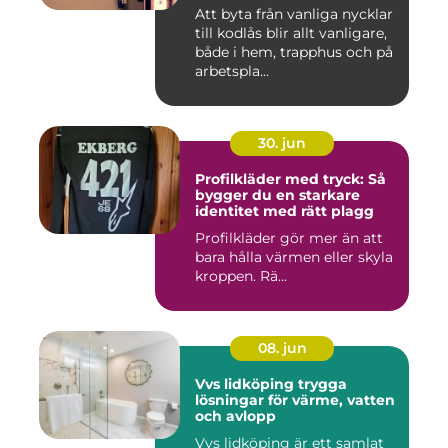
Att byta från vanliga nycklar
till kodlås blir allt vanligare,
både i hem, trapphus och på
arbetspla...
30. jun
Profilkläder med tryck: Så
bygger du en starkare
identitet med rätt plagg
Profilkläder gör mer än att
bara hålla värmen eller skyla
kroppen. Rä...
08. jun
Vvs lidköping trygga
lösningar för värme, vatten
och avlopp
Vvs lidköping är ett samlat