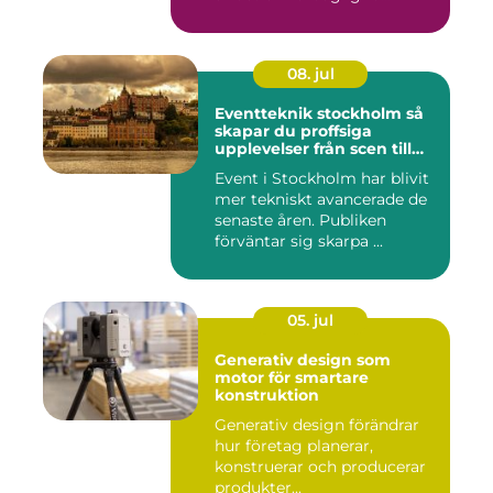
08. jul
Eventteknik stockholm så
skapar du proffsiga
upplevelser från scen till
skärm
Event i Stockholm har blivit
mer tekniskt avancerade de
senaste åren. Publiken
förväntar sig skarpa ...
05. jul
Generativ design som
motor för smartare
konstruktion
Generativ design förändrar
hur företag planerar,
konstruerar och producerar
produkter...