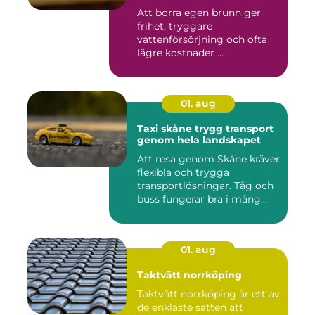
Att borra egen brunn ger
frihet, tryggare
vattenförsörjning och ofta
lägre kostnader ...
01. aug
Taxi skåne trygg transport
genom hela landskapet
Att resa genom Skåne kräver
flexibla och trygga
transportlösningar. Tåg och
buss fungerar bra i mång...
01. aug
Taktvätt norrköping
Taktvätt norrköping är ett av
de enklaste sätten att