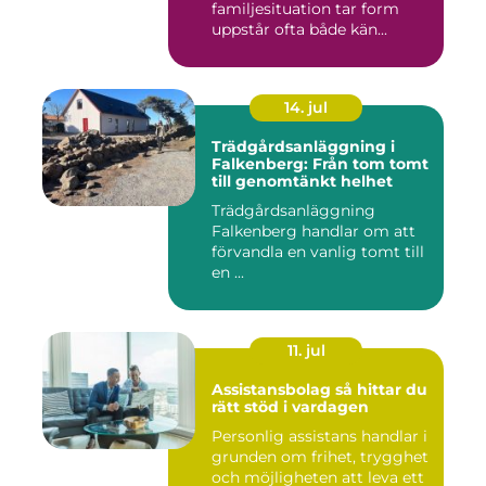
familjesituation tar form
uppstår ofta både kän...
14. jul
Trädgårdsanläggning i
Falkenberg: Från tom tomt
till genomtänkt helhet
Trädgårdsanläggning
Falkenberg handlar om att
förvandla en vanlig tomt till
en ...
11. jul
Assistansbolag så hittar du
rätt stöd i vardagen
Personlig assistans handlar i
grunden om frihet, trygghet
och möjligheten att leva ett