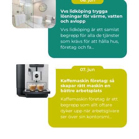
08. jun
Vvs lidköping trygga
lösningar för värme, vatten
och avlopp
Vvs lidköping är ett samlat
begrepp för alla de tjänster
som krävs för att hålla hus,
företag och fa...
07. jun
Kaffemaskin företag: så
skapar rätt maskin en
bättre arbetsplats
Kaffemaskin företag är ett
begrepp som allt oftare
dyker upp när arbetsgivare
ser över sin kontorsmi...