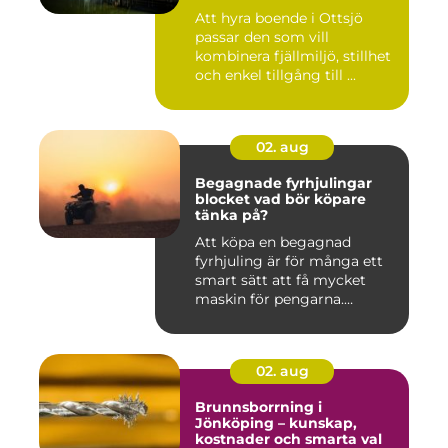
Att hyra boende i Ottsjö
passar den som vill
kombinera fjällmiljö, stillhet
och enkel tillgång till ...
02. aug
Begagnade fyrhjulingar
blocket vad bör köpare
tänka på?
Att köpa en begagnad
fyrhjuling är för många ett
smart sätt att få mycket
maskin för pengarna.
Många...
02. aug
Brunnsborrning i
Jönköping – kunskap,
kostnader och smarta val