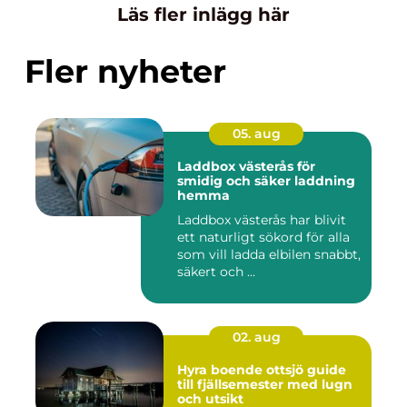
Läs fler inlägg här
Fler nyheter
05. aug
Laddbox västerås för
smidig och säker laddning
hemma
Laddbox västerås har blivit
ett naturligt sökord för alla
som vill ladda elbilen snabbt,
säkert och ...
02. aug
Hyra boende ottsjö guide
till fjällsemester med lugn
och utsikt