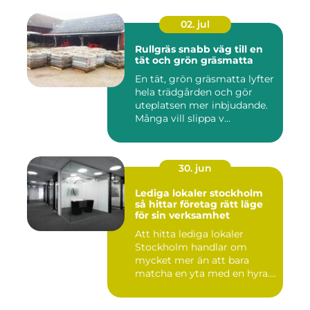
02. jul
Rullgräs snabb väg till en
tät och grön gräsmatta
En tät, grön gräsmatta lyfter
hela trädgården och gör
uteplatsen mer inbjudande.
Många vill slippa v...
30. jun
Lediga lokaler stockholm
så hittar företag rätt läge
för sin verksamhet
Att hitta lediga lokaler
Stockholm handlar om
mycket mer än att bara
matcha en yta med en hyra.
För ...