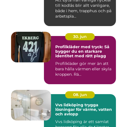
Att byta från vanliga nycklar
till kodlås blir allt vanligare,
både i hem, trapphus och på
arbetspla...
30. jun
Profilkläder med tryck: Så
bygger du en starkare
identitet med rätt plagg
Profilkläder gör mer än att
bara hålla värmen eller skyla
kroppen. Rä...
08. jun
Vvs lidköping trygga
lösningar för värme, vatten
och avlopp
Vvs lidköping är ett samlat