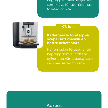
begrepp för alla de tjänster
som krävs för att hålla hus,
företag och fa...
07. jun
Kaffemaskin företag: så
skapar rätt maskin en
bättre arbetsplats
Kaffemaskin företag är ett
begrepp som allt oftare
dyker upp när arbetsgivare
ser över sin kontorsmi...
Adress