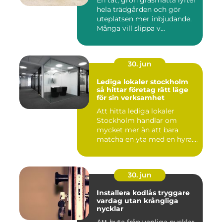
En tät, grön gräsmatta lyfter
hela trädgården och gör
uteplatsen mer inbjudande.
Många vill slippa v...
30. jun
Lediga lokaler stockholm
så hittar företag rätt läge
för sin verksamhet
Att hitta lediga lokaler
Stockholm handlar om
mycket mer än att bara
matcha en yta med en hyra.
För ...
30. jun
Installera kodlås tryggare
vardag utan krångliga
nycklar