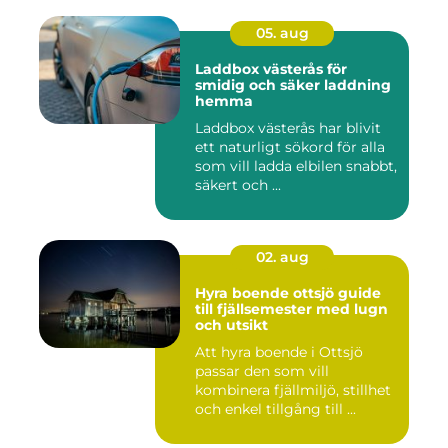
05. aug
Laddbox västerås för
smidig och säker laddning
hemma
Laddbox västerås har blivit
ett naturligt sökord för alla
som vill ladda elbilen snabbt,
säkert och ...
02. aug
Hyra boende ottsjö guide
till fjällsemester med lugn
och utsikt
Att hyra boende i Ottsjö
passar den som vill
kombinera fjällmiljö, stillhet
och enkel tillgång till ...