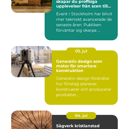
skapar du proffsiga
upplevelser från scen till
skärm
Event i Stockholm har blivit
mer tekniskt avancerade de
senaste åren. Publiken
förväntar sig skarpa ...
05. jul
Generativ design som
motor för smartare
konstruktion
Generativ design förändrar
hur företag planerar,
konstruerar och producerar
produkter...
04. jul
Sågverk kristianstad