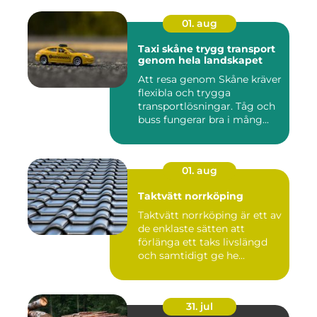
01. aug
Taxi skåne trygg transport
genom hela landskapet
Att resa genom Skåne kräver
flexibla och trygga
transportlösningar. Tåg och
buss fungerar bra i mång...
01. aug
Taktvätt norrköping
Taktvätt norrköping är ett av
de enklaste sätten att
förlänga ett taks livslängd
och samtidigt ge he...
31. jul