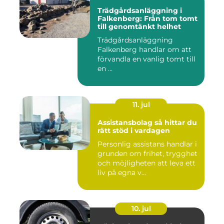
Trädgårdsanläggning i
Falkenberg: Från tom tomt
till genomtänkt helhet
Trädgårdsanläggning
Falkenberg handlar om att
förvandla en vanlig tomt till
en ...
11. jul
Assistansbolag så hittar du
rätt stöd i vardagen
Personlig assistans handlar i
grunden om frihet, trygghet
och möjligheten att leva ett
liv på egna v...
10. jul