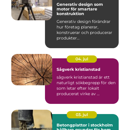
Generativ design som
motor för smartare
konstruktion
Generativ design förändrar
hur företag planerar,
konstruerar och producerar
produkter...
04. jul
Sågverk kristianstad
sågverk kristianstad är ett
naturligt sökbegrepp för den
som letar efter lokalt
producerat virke av ...
03. jul
Betongplattor i stockholm
hållbara grunder för hem