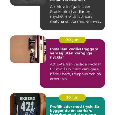
Att hitta lediga lokaler
Stockholm handlar om
mycket mer än att bara
matcha en yta med en hyra.
För ...
30. jun
Installera kodlås tryggare
vardag utan krångliga
nycklar
Att byta från vanliga nycklar
till kodlås blir allt vanligare,
både i hem, trapphus och på
arbetspla...
30. jun
Profilkläder med tryck: Så
bygger du en starkare
identitet med rätt plagg