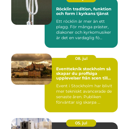
Röcklin tradition, funktion
och form i kyrkans tjänst
Ett röcklin är mer än ett
plagg. För många präster,
diakoner och kyrkomusiker
är det en vardaglig fö...
08. jul
Eventteknik stockholm så
skapar du proffsiga
upplevelser från scen till
skärm
Event i Stockholm har blivit
mer tekniskt avancerade de
senaste åren. Publiken
förväntar sig skarpa ...
05. jul