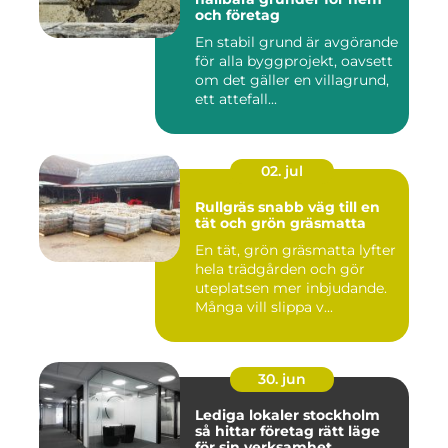
och företag
En stabil grund är avgörande
för alla byggprojekt, oavsett
om det gäller en villagrund,
ett attefall...
02. jul
Rullgräs snabb väg till en
tät och grön gräsmatta
En tät, grön gräsmatta lyfter
hela trädgården och gör
uteplatsen mer inbjudande.
Många vill slippa v...
30. jun
Lediga lokaler stockholm
så hittar företag rätt läge
för sin verksamhet