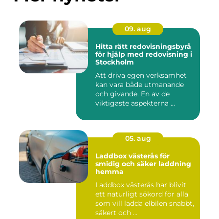
09. aug
Hitta rätt redovisningsbyrå
för hjälp med redovisning i
Stockholm
Att driva egen verksamhet
kan vara både utmanande
och givande. En av de
viktigaste aspekterna ...
05. aug
Laddbox västerås för
smidig och säker laddning
hemma
Laddbox västerås har blivit
ett naturligt sökord för alla
som vill ladda elbilen snabbt,
säkert och ...