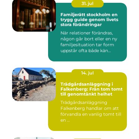
31. jul
Familjerätt stockholm en
trygg guide genom livets
stora förändringar
När relationer förändras,
någon går bort eller en ny
familjesituation tar form
uppstår ofta både kän...
14. jul
Trädgårdsanläggning i
Falkenberg: Från tom tomt
till genomtänkt helhet
Trädgårdsanläggning
Falkenberg handlar om att
förvandla en vanlig tomt till
en ...