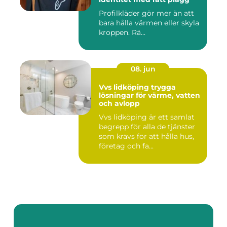
Profilkläder gör mer än att
bara hålla värmen eller skyla
kroppen. Rä...
08. jun
Vvs lidköping trygga
lösningar för värme, vatten
och avlopp
Vvs lidköping är ett samlat
begrepp för alla de tjänster
som krävs för att hålla hus,
företag och fa...