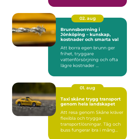
Många...
02. aug
Brunnsborrning i
Jönköping – kunskap,
kostnader och smarta val
Att borra egen brunn ger
frihet, tryggare
vattenförsörjning och ofta
lägre kostnader ...
01. aug
Taxi skåne trygg transport
genom hela landskapet
Att resa genom Skåne kräver
flexibla och trygga
transportlösningar. Tåg och
buss fungerar bra i mång...