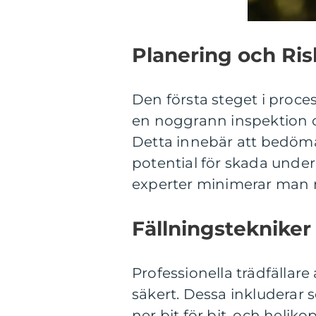
Planering och R
Den första steget i proces
en noggrann inspektion o
Detta innebär att bedöma 
potential för skada under
experter minimerar man r
Fällningstekniker
Professionella trädfällare 
säkert. Dessa inkluderar se
ner bit för bit, och heli