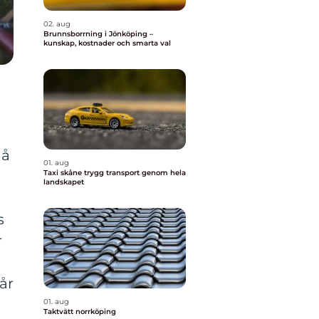
02. aug
Brunnsborrning i Jönköping –
kunskap, kostnader och smarta val
då
01. aug
Taxi skåne trygg transport genom hela
landskapet
s
r
år
01. aug
Taktvätt norrköping