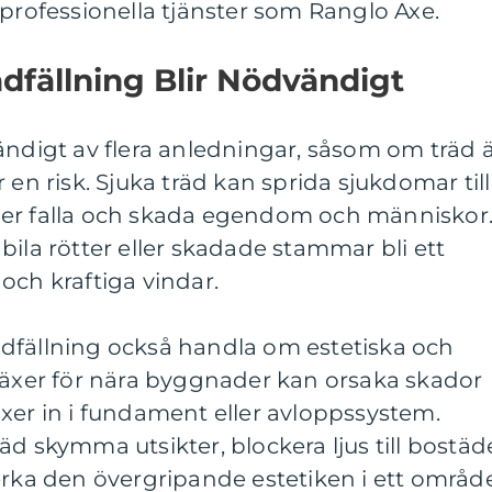
 professionella tjänster som Ranglo Axe.
ädfällning Blir Nödvändigt
ändigt av flera anledningar, såsom om träd 
 en risk. Sjuka träd kan sprida sjukdomar till
ler falla och skada egendom och människor
bila rötter eller skadade stammar bli ett
och kraftiga vindar.
dfällning också handla om estetiska och
 växer för nära byggnader kan orsaka skador
xer in i fundament eller avloppssystem.
äd skymma utsikter, blockera ljus till bostäd
erka den övergripande estetiken i ett område