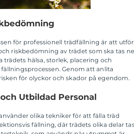
iskbedömning
sen för professionell trädfällning är att utfö
ch riskbedömning av trädet som ska tas ne
trädets hälsa, storlek, placering och
 fällningsprocessen. Genom att anlita
isken för olyckor och skador på egendom.
 och Utbildad Personal
använder olika tekniker för att fälla träd
ktionsvis fällning, där trädets olika delar ta
kopterteknik, som används när utrymmet är