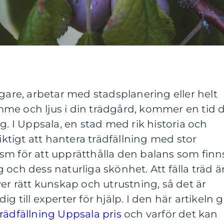
ägare, arbetar med stadsplanering eller helt
me och ljus i din trädgård, kommer en tid 
g. I Uppsala, en stad med rik historia och
viktigt att hantera trädfällning med stor
sm för att upprätthålla den balans som finn
och dess naturliga skönhet. Att fälla träd ä
ver rätt kunskap och utrustning, så det är
g till experter för hjälp. I den här artikeln g
trädfällning Uppsala pris
och varför det kan