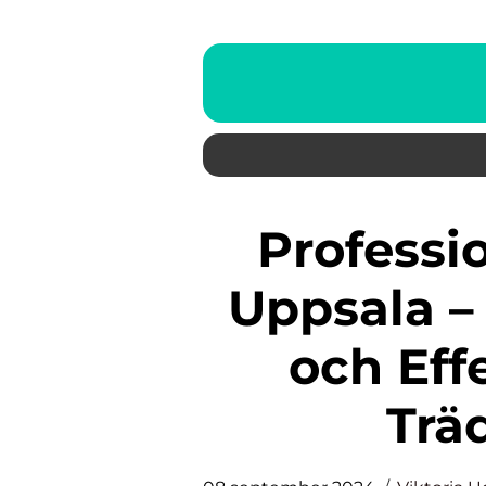
Professionell Trädfällning i
Uppsala – 
och Eff
Trä