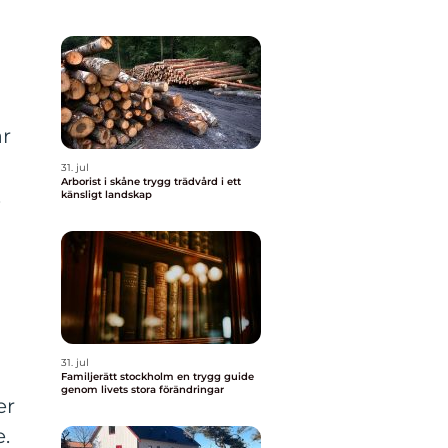
är
31. jul
Arborist i skåne trygg trädvård i ett
.
känsligt landskap
31. jul
Familjerätt stockholm en trygg guide
genom livets stora förändringar
er
.