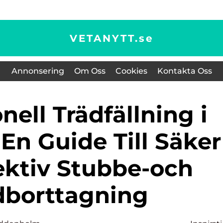
VETANYTT.
se
Annonsering
Om Oss
Cookies
Kontakta Oss
En Guide Till Säker
ektiv Stubbe-och
dborttagning