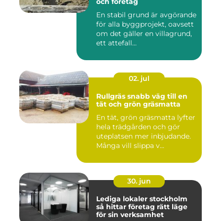
och företag
En stabil grund är avgörande
för alla byggprojekt, oavsett
om det gäller en villagrund,
ett attefall...
02. jul
Rullgräs snabb väg till en
tät och grön gräsmatta
En tät, grön gräsmatta lyfter
hela trädgården och gör
uteplatsen mer inbjudande.
Många vill slippa v...
30. jun
Lediga lokaler stockholm
så hittar företag rätt läge
för sin verksamhet