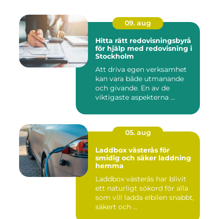
09. aug
Hitta rätt redovisningsbyrå
för hjälp med redovisning i
Stockholm
Att driva egen verksamhet
kan vara både utmanande
och givande. En av de
viktigaste aspekterna ...
05. aug
Laddbox västerås för
smidig och säker laddning
hemma
Laddbox västerås har blivit
ett naturligt sökord för alla
som vill ladda elbilen snabbt,
säkert och ...