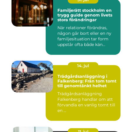
Familjerätt stockholm en
trygg guide genom livets
stora förändringar
När relationer förändras,
någon går bort eller en ny
familjesituation tar form
uppstår ofta både kän...
14. jul
Trädgårdsanläggning i
Falkenberg: Från tom tomt
till genomtänkt helhet
Trädgårdsanläggning
Falkenberg handlar om att
förvandla en vanlig tomt till
en ...
11. jul