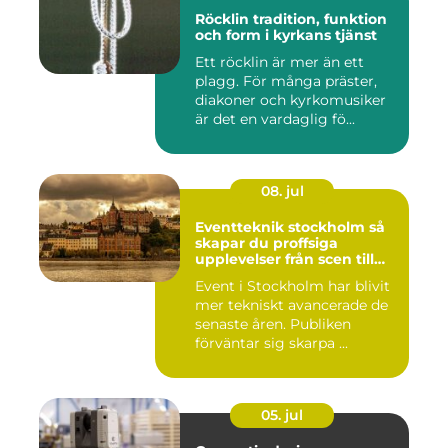
Röcklin tradition, funktion
och form i kyrkans tjänst
Ett röcklin är mer än ett
plagg. För många präster,
diakoner och kyrkomusiker
är det en vardaglig fö...
08. jul
Eventteknik stockholm så
skapar du proffsiga
upplevelser från scen till
skärm
Event i Stockholm har blivit
mer tekniskt avancerade de
senaste åren. Publiken
förväntar sig skarpa ...
05. jul