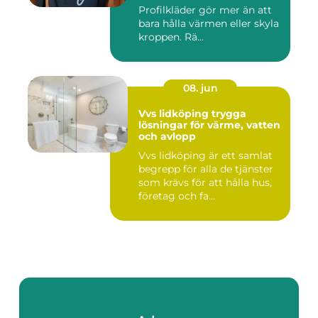
Profilkläder gör mer än att
bara hålla värmen eller skyla
kroppen. Rä...
08. jun
Vvs lidköping trygga
lösningar för värme, vatten
och avlopp
Vvs lidköping är ett samlat
begrepp för alla de tjänster
som krävs för att hålla hus,
företag och fa...