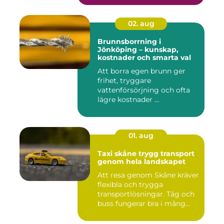
02. aug
Brunnsborrning i
Jönköping – kunskap,
kostnader och smarta val
Att borra egen brunn ger
frihet, tryggare
vattenförsörjning och ofta
lägre kostnader ...
01. aug
Taxi skåne trygg transport
genom hela landskapet
Att resa genom Skåne kräver
flexibla och trygga
transportlösningar. Tåg och
buss fungerar bra i mång...