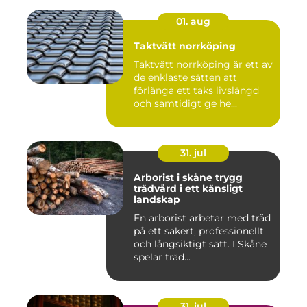
01. aug
Taktvätt norrköping
Taktvätt norrköping är ett av
de enklaste sätten att
förlänga ett taks livslängd
och samtidigt ge he...
31. jul
Arborist i skåne trygg
trädvård i ett känsligt
landskap
En arborist arbetar med träd
på ett säkert, professionellt
och långsiktigt sätt. I Skåne
spelar träd...
31. jul