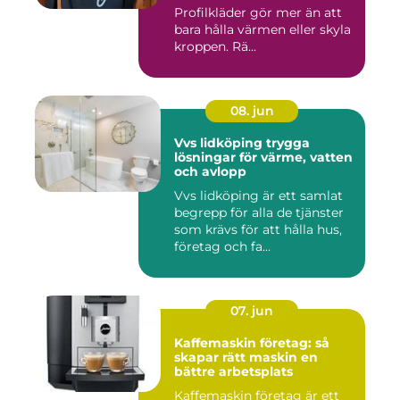
Profilkläder gör mer än att
bara hålla värmen eller skyla
kroppen. Rä...
08. jun
Vvs lidköping trygga
lösningar för värme, vatten
och avlopp
Vvs lidköping är ett samlat
begrepp för alla de tjänster
som krävs för att hålla hus,
företag och fa...
07. jun
Kaffemaskin företag: så
skapar rätt maskin en
bättre arbetsplats
Kaffemaskin företag är ett