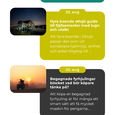
02. aug
Hyra boende ottsjö guide
till fjällsemester med lugn
och utsikt
Att hyra boende i Ottsjö
passar den som vill
kombinera fjällmiljö, stillhet
och enkel tillgång till ...
02. aug
Begagnade fyrhjulingar
blocket vad bör köpare
tänka på?
Att köpa en begagnad
fyrhjuling är för många ett
smart sätt att få mycket
maskin för pengarna.
Många...