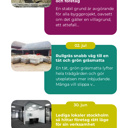
och företag
En stabil grund är avgörande
för alla byggprojekt, oavsett
om det gäller en villagrund,
ett attefall...
02. jul
Rullgräs snabb väg till en
tät och grön gräsmatta
En tät, grön gräsmatta lyfter
hela trädgården och gör
uteplatsen mer inbjudande.
Många vill slippa v...
30. jun
Lediga lokaler stockholm
så hittar företag rätt läge
för sin verksamhet