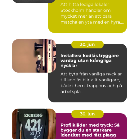
Att hitta lediga lokaler
Stockholm handlar om
mycket mer än att bara
matcha en yta med en hyra.
För ...
30. jun
Installera kodlås tryggare
vardag utan krångliga
nycklar
Att byta från vanliga nycklar
till kodlås blir allt vanligare,
både i hem, trapphus och på
arbetspla...
30. jun
Profilkläder med tryck: Så
bygger du en starkare
identitet med rätt plagg