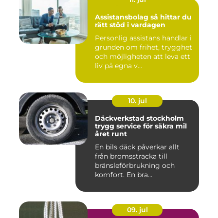
Assistansbolag så hittar du
rätt stöd i vardagen
Personlig assistans handlar i
grunden om frihet, trygghet
och möjligheten att leva ett
liv på egna v...
10. jul
Däckverkstad stockholm
trygg service för säkra mil
året runt
En bils däck påverkar allt
från bromssträcka till
bränsleförbrukning och
komfort. En bra
Däckverksta...
09. jul