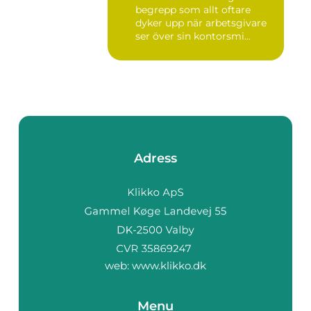
begrepp som allt oftare
dyker upp när arbetsgivare
ser över sin kontorsmi...
Adress
web:
www.klikko.dk
Menu