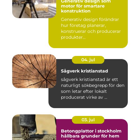
Generativ design som
motor för smartare
konstruktion
Generativ design förändrar
hur företag planerar,
konstruerar och producerar
produkter...
04. jul
Sågverk kristianstad
sågverk kristianstad är ett
naturligt sökbegrepp för den
som letar efter lokalt
producerat virke av ...
03. jul
Betongplattor i stockholm
hållbara grunder för hem