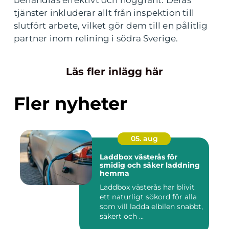
behandlas effektivt och noggrant. Deras
tjänster inkluderar allt från inspektion till
slutfört arbete, vilket gör dem till en pålitlig
partner inom relining i södra Sverige.
Läs fler inlägg här
Fler nyheter
05. aug
Laddbox västerås för
smidig och säker laddning
hemma
Laddbox västerås har blivit
ett naturligt sökord för alla
som vill ladda elbilen snabbt,
säkert och ...