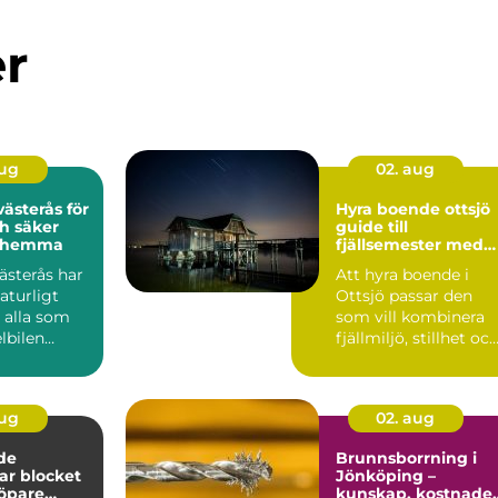
er
aug
02. aug
ästerås för
Hyra boende ottsjö
h säker
guide till
g hemma
fjällsemester med
lugn och utsikt
ästerås har
Att hyra boende i
naturligt
Ottsjö passar den
 alla som
som vill kombinera
elbilen
fjällmiljö, stillhet oc
ert och ...
enkel tillgång till ...
aug
02. aug
de
Brunnsborrning i
gar blocket
Jönköping –
öpare
kunskap, kostnade