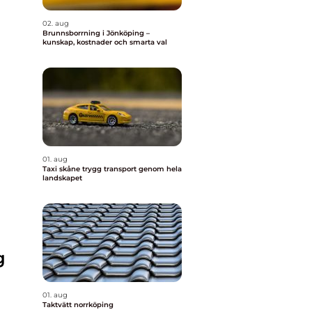
02. aug
Brunnsborrning i Jönköping –
kunskap, kostnader och smarta val
01. aug
Taxi skåne trygg transport genom hela
landskapet
g
01. aug
Taktvätt norrköping