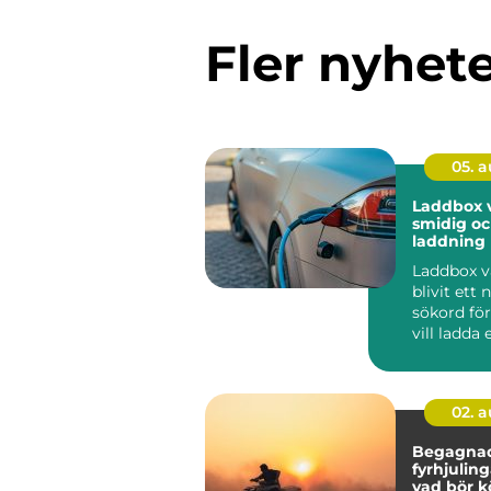
Fler nyhet
05. 
Laddbox v
smidig oc
laddnin
Laddbox v
blivit ett 
sökord för
vill ladda 
snabbt, säk
02. 
Begagna
fyrhjulin
vad bör k