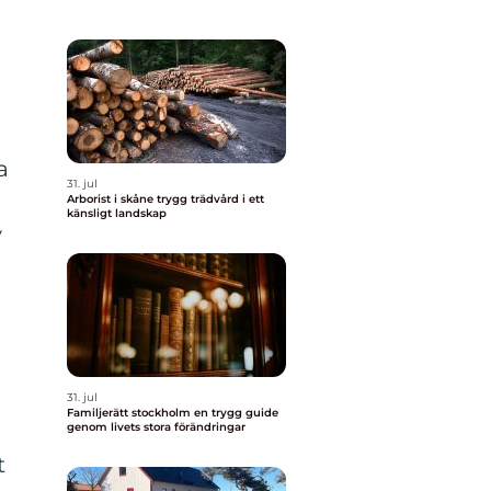
a
31. jul
Arborist i skåne trygg trädvård i ett
känsligt landskap
v
31. jul
Familjerätt stockholm en trygg guide
genom livets stora förändringar
t