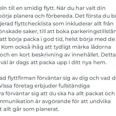
n till en smidig flytt. När du har valt din
 börja planera och förbereda. Det första du b
jerad flyttchecklista som inkluderar allt från
önskade saker, till att boka parkeringstillstå
t att börja packa i god tid, helst börja med de
 Kom också ihåg att tydligt märka lådorna
 och en kort beskrivning av innehållet. Detta
väl är dags att packa upp i ditt nya hem.
g vad flyttfirman förväntar sig av dig och vad 
issa företag erbjuder fullständiga
 förväntar sig att du ska ha allt packat och
ommunikation är avgörande för att undvika
t allt går som planerat.