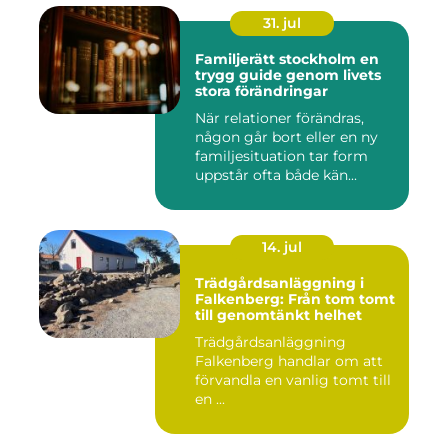
31. jul
Familjerätt stockholm en
trygg guide genom livets
stora förändringar
När relationer förändras,
någon går bort eller en ny
familjesituation tar form
uppstår ofta både kän...
14. jul
Trädgårdsanläggning i
Falkenberg: Från tom tomt
till genomtänkt helhet
Trädgårdsanläggning
Falkenberg handlar om att
förvandla en vanlig tomt till
en ...