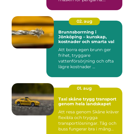
Många...
02. aug
Brunnsborrning i
Jönköping – kunskap,
kostnader och smarta val
Att borra egen brunn ger
frihet, tryggare
vattenförsörjning och ofta
lägre kostnader ...
01. aug
Taxi skåne trygg transport
genom hela landskapet
Att resa genom Skåne kräver
flexibla och trygga
transportlösningar. Tåg och
buss fungerar bra i mång...