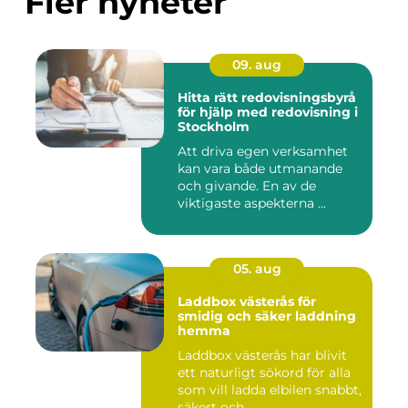
Fler nyheter
09. aug
Hitta rätt redovisningsbyrå
för hjälp med redovisning i
Stockholm
Att driva egen verksamhet
kan vara både utmanande
och givande. En av de
viktigaste aspekterna ...
05. aug
Laddbox västerås för
smidig och säker laddning
hemma
Laddbox västerås har blivit
ett naturligt sökord för alla
som vill ladda elbilen snabbt,
säkert och ...