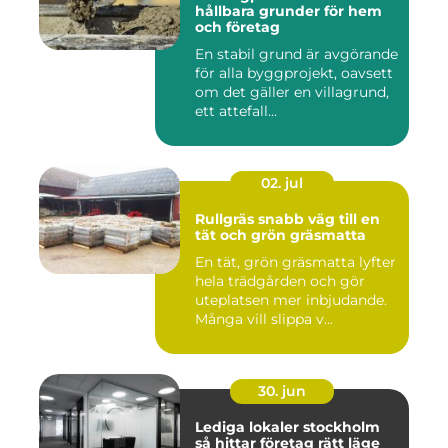
hållbara grunder för hem
och företag
En stabil grund är avgörande
för alla byggprojekt, oavsett
om det gäller en villagrund,
ett attefall...
02. jul
Rullgräs snabb väg till en
tät och grön gräsmatta
En tät, grön gräsmatta lyfter
hela trädgården och gör
uteplatsen mer inbjudande.
Många vill slippa v...
30. jun
Lediga lokaler stockholm
så hittar företag rätt läge