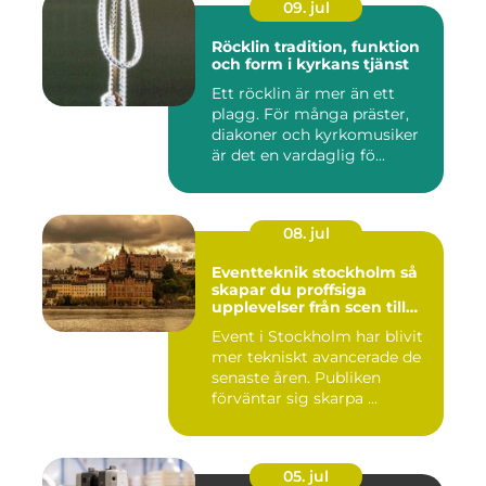
09. jul
Röcklin tradition, funktion
och form i kyrkans tjänst
Ett röcklin är mer än ett
plagg. För många präster,
diakoner och kyrkomusiker
är det en vardaglig fö...
08. jul
Eventteknik stockholm så
skapar du proffsiga
upplevelser från scen till
skärm
Event i Stockholm har blivit
mer tekniskt avancerade de
senaste åren. Publiken
förväntar sig skarpa ...
05. jul