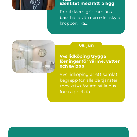
identitet med rätt plagg
Profilkläder gör mer än att
bara hålla värmen eller skyla
kroppen. Rä...
08. jun
Vvs lidköping trygga
lösningar för värme, vatten
och avlopp
Vvs lidköping är ett samlat
begrepp för alla de tjänster
som krävs för att hålla hus,
företag och fa...