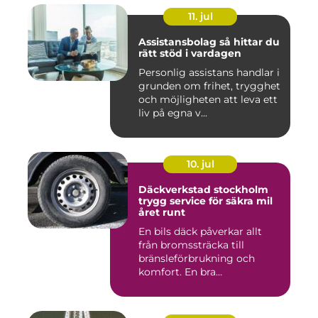
11. jul
Assistansbolag så hittar du
rätt stöd i vardagen
Personlig assistans handlar i
grunden om frihet, trygghet
och möjligheten att leva ett
liv på egna v...
10. jul
Däckverkstad stockholm
trygg service för säkra mil
året runt
En bils däck påverkar allt
från bromssträcka till
bränsleförbrukning och
komfort. En bra
Däckverksta...