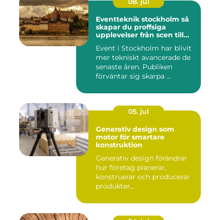
08. jul
Eventteknik stockholm så
skapar du proffsiga
upplevelser från scen till
skärm
Event i Stockholm har blivit
mer tekniskt avancerade de
senaste åren. Publiken
förväntar sig skarpa ...
05. jul
Generativ design som
motor för smartare
konstruktion
Generativ design förändrar
hur företag planerar,
konstruerar och producerar
produkter...