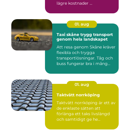
lägre kostnader ...
01. aug
Taxi skåne trygg transport
genom hela landskapet
Att resa genom Skåne kräver
flexibla och trygga
transportlösningar. Tåg och
buss fungerar bra i mång...
01. aug
Taktvätt norrköping
Taktvätt norrköping är ett av
de enklaste sätten att
förlänga ett taks livslängd
och samtidigt ge he...