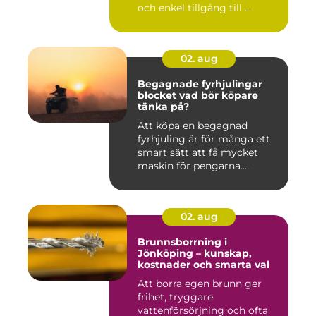
och enkel tillgång till ...
02. aug
Begagnade fyrhjulingar
blocket vad bör köpare
tänka på?
Att köpa en begagnad
fyrhjuling är för många ett
smart sätt att få mycket
maskin för pengarna.
Många...
02. aug
Brunnsborrning i
Jönköping – kunskap,
kostnader och smarta val
Att borra egen brunn ger
frihet, tryggare
vattenförsörjning och ofta