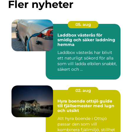
Fler nyheter
05. aug
Laddbox västerås för
smidig och säker laddning
hemma
Laddbox västerås har blivit
ett naturligt sökord för alla
som vill ladda elbilen snabbt,
säkert och ...
02. aug
Hyra boende ottsjö guide
till fjällsemester med lugn
och utsikt
Att hyra boende i Ottsjö
passar den som vill
kombinera fjällmiljö, stillhet