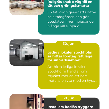
Rullgräs snabb väg till en
tät och grön gräsmatta
En tät, grön gräsmatta lyfter
hela trädgården och gör
uteplatsen mer inbjudande.
Många vill slippa v...
30. jun
Lediga lokaler stockholm
så hittar företag rätt läge
för sin verksamhet
Att hitta lediga lokaler
Stockholm handlar om
mycket mer än att bara
matcha en yta med en hyra.
För ...
30. jun
Installera kodlås tryggare