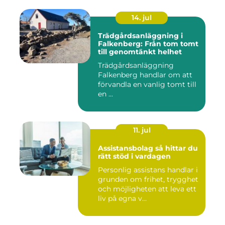
14. jul
Trädgårdsanläggning i
Falkenberg: Från tom tomt
till genomtänkt helhet
Trädgårdsanläggning
Falkenberg handlar om att
förvandla en vanlig tomt till
en ...
11. jul
Assistansbolag så hittar du
rätt stöd i vardagen
Personlig assistans handlar i
grunden om frihet, trygghet
och möjligheten att leva ett
liv på egna v...