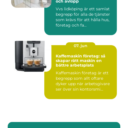
och avlopp
Vvs lidköping är ett samlat
begrepp för alla de tjänster
som krävs för att hålla hus,
företag och fa...
07. jun
Kaffemaskin företag: så
skapar rätt maskin en
bättre arbetsplats
Kaffemaskin företag är ett
begrepp som allt oftare
dyker upp när arbetsgivare
ser över sin kontorsmi...