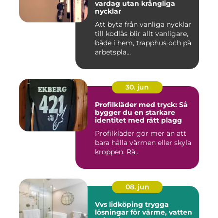
vardag utan krångliga
nycklar
Att byta från vanliga nycklar
till kodlås blir allt vanligare,
både i hem, trapphus och på
arbetspla...
30. jun
Profilkläder med tryck: Så
bygger du en starkare
identitet med rätt plagg
Profilkläder gör mer än att
bara hålla värmen eller skyla
kroppen. Rä...
08. jun
Vvs lidköping trygga
lösningar för värme, vatten