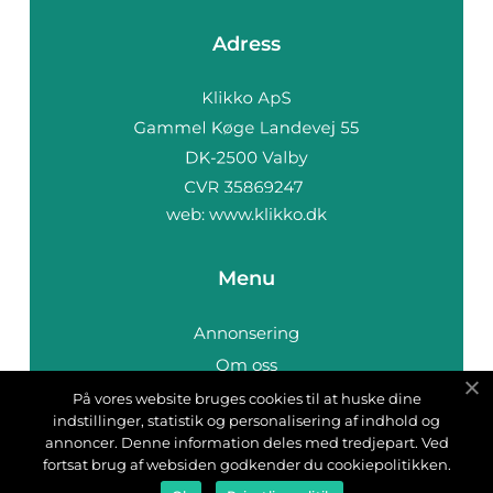
Adress
web:
www.klikko.dk
Menu
Annonsering
Om oss
Cookies
På vores website bruges cookies til at huske dine
indstillinger, statistik og personalisering af indhold og
Kontakta oss
annoncer. Denne information deles med tredjepart. Ved
Sitemap
fortsat brug af websiden godkender du cookiepolitikken.