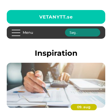
VETANYTT.
se
Menu
inspiration
09. aug