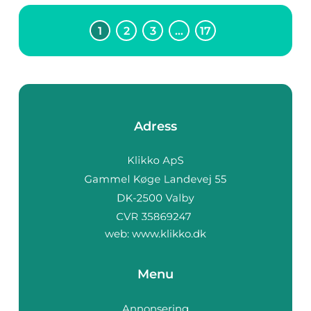
1
2
3
…
17
Adress
web:
www.klikko.dk
Menu
Annonsering