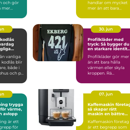
n och gör
handlar om mycket
n mer
mer än att bara
e. Många
matcha en yta med
...
en hyra. För ...
jun
30. jun
 kodlås
Profilkläder med
vardag
tryck: Så bygger du
gliga
en starkare identite
med rätt plagg
rån vanliga
Profilkläder gör mer
l kodlås blir
än att bara hålla
are, både i
värmen eller skyla
phus och på
kroppen. Rä...
.
jun
07. jun
 trygga
Kaffemaskin företa
 för värme,
så skapar rätt
h avlopp
maskin en bättre
arbetsplats
ing är ett
Kaffemaskin företag
grepp för
är ett begrepp som