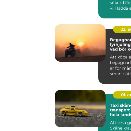
sökord för
vill ladda 
snabbt, säk
02. 
Begagna
fyrhjulin
vad bör k
tänka på
Att köpa 
begagnad 
är för må
smart sätt
mycket ma
pengarna.
01. 
Taxi skåne try
transpor
hela land
Att resa 
Skåne kräv