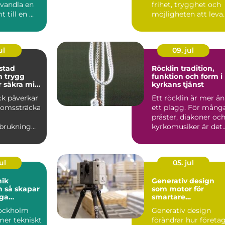
rvandla en
frihet, trygghet och
 till en ...
möjligheten att leva
ett liv på egna v...
ul
09. jul
stad
Röcklin tradition,
gg
funktion och form i
r säkra mil
kyrkans tjänst
ck påverkar
Ett röcklin är mer än
bromssträcka
ett plagg. För mång
präster, diakoner oc
rbrukning
kyrkomusiker är det
rt. En bra
en vardaglig fö...
a...
ul
05. jul
nik
Generativ design
par
som motor för
iga
smartare
er från
konstruktion
tockholm
Generativ design
skärm
 mer tekniskt
förändrar hur företa