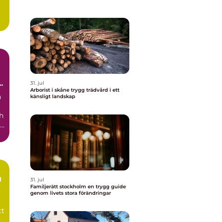
h
r
31. jul
Arborist i skåne trygg trädvård i ett
n
känsligt landskap
h
..
g
31. jul
Familjerätt stockholm en trygg guide
genom livets stora förändringar
tt