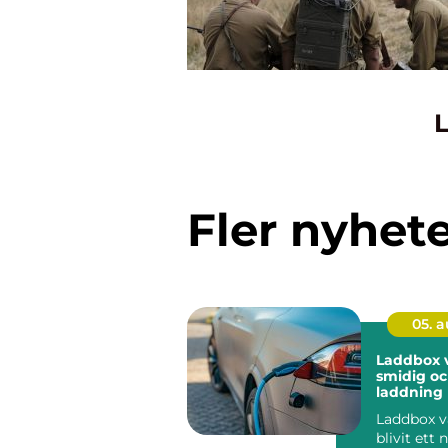
L
Fler nyhet
05. 
Laddbox v
smidig oc
laddnin
Laddbox v
blivit ett 