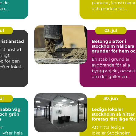
e de
planerar, konstruerar
en.
och producerar
örväntar sig
produkter...
ul
03. jul
ristianstad
Betongplattor i
stockholm hållbara
istianstad
grunder för hem oc
rligt
företag
En stabil grund är
p för den
avgörande för alla
efter lokalt
byggprojekt, oavsett
virke av ...
om det gäller en
villagrund, ett
attefall...
ul
30. jun
Lediga lokaler
t och grön
stockholm så hittar
a
företag rätt läge för
sin verksamhet
ön
Att hitta lediga
lyfter hela
lokaler Stockholm