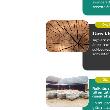
avancerad
senaste år
Publiken f
skarpa ...
04. j
Sågverk k
sågverk kr
är ett natu
sökbegrep
som letar 
producerat 
02. j
Rullgräs snabb väg
till en tä
gräsmatt
En tät, gr
gräsmatta 