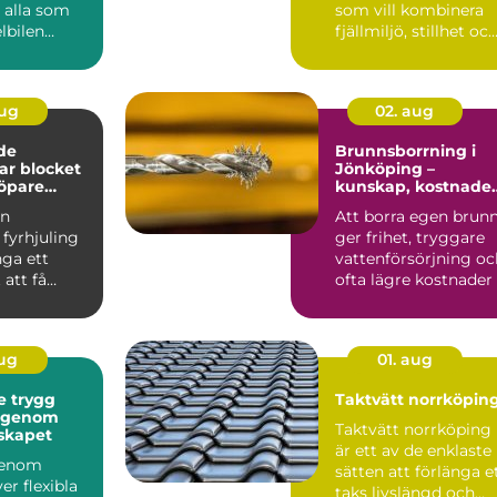
 alla som
som vill kombinera
elbilen
fjällmiljö, stillhet oc
ert och ...
enkel tillgång till ...
aug
02. aug
de
Brunnsborrning i
gar blocket
Jönköping –
öpare
kunskap, kostnade
?
och smarta val
en
Att borra egen brun
fyrhjuling
ger frihet, tryggare
nga ett
vattenförsörjning oc
 att få
ofta lägre kostnader .
skin för
 Många...
aug
01. aug
gg
Taktvätt norrköpin
t genom
Taktvätt norrköping
skapet
är ett av de enklaste
genom
sätten att förlänga e
er flexibla
taks livslängd och