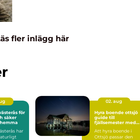
äs fler inlägg här
er
aug
02. aug
ästerås för
Hyra boende ottsjö
h säker
guide till
g hemma
fjällsemester med
lugn och utsikt
ästerås har
Att hyra boende i
naturligt
Ottsjö passar den