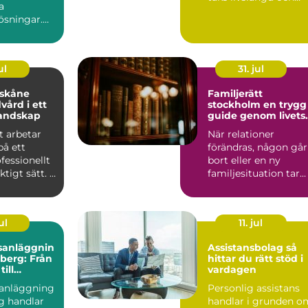
a
samtidigt ge he...
ösningar.
uss
ra i mång...
ul
31. jul
 skåne
Familjerätt
vård i ett
stockholm en trygg
landskap
guide genom livets
stora förändringar
t arbetar
När relationer
på ett
förändras, någon går
ofessionellt
bort eller en ny
tigt sätt. I
familjesituation tar
r träd...
form uppstår ofta
både kän...
ul
11. jul
sanläggnin
Assistansbolag så
nberg: Från
hittar du rätt stöd i
ill
vardagen
kt helhet
anläggning
Personlig assistans
g handlar
handlar i grunden o