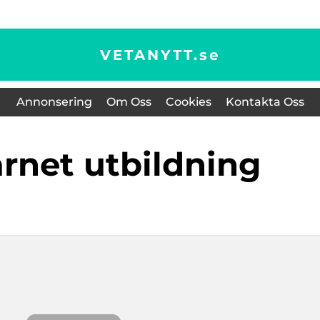
VETANYTT.
se
Annonsering
Om Oss
Cookies
Kontakta Oss
rnet utbildning