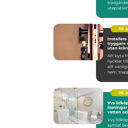
trädgårde
uteplatse
inbjudand
vill slippa v
30. 
Installera
tryggare 
utan krån
nycklar
Att byta f
nycklar til
allt vanlig
hem, trap
arbetspla..
08. 
Vvs lidköping
lösningar
vatten oc
Vvs lidköp
samlat be