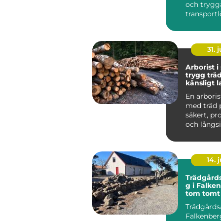
och trygg
transportl
Tåg och b
fungerar b
31. j
Arborist i
trygg träd
känsligt 
En arboris
med träd 
säkert, pr
och långsik
Skåne spela
14. j
Trädgård
g i Falke
tom tomt t
genomtän
Trädgårds
Falkenber