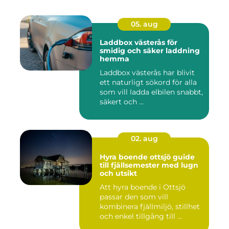
05. aug
Laddbox västerås för
smidig och säker laddning
hemma
Laddbox västerås har blivit
ett naturligt sökord för alla
som vill ladda elbilen snabbt,
säkert och ...
02. aug
Hyra boende ottsjö guide
till fjällsemester med lugn
och utsikt
Att hyra boende i Ottsjö
passar den som vill
kombinera fjällmiljö, stillhet
och enkel tillgång till ...