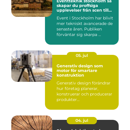
Eventteknik stockholm så
skapar du proffsiga
upplevelser från scen till
skärm
Event i Stockholm har blivit
mer tekniskt avancerade de
senaste åren. Publiken
förväntar sig skarpa ...
05. jul
Generativ design som
motor för smartare
konstruktion
Generativ design förändrar
hur företag planerar,
konstruerar och producerar
produkter...
04. jul