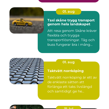
01. aug
Taxi skåne trygg transport
genom hela landskapet
Att resa genom Skåne kräver
flexibla och trygga
transportlösningar. Tåg och
buss fungerar bra i mång...
01. aug
Taktvätt norrköping
Taktvätt norrköping är ett av
de enklaste sätten att
förlänga ett taks livslängd
och samtidigt ge he...
31. jul