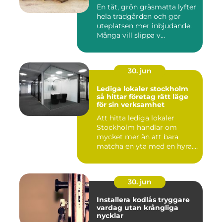
En tät, grön gräsmatta lyfter
hela trädgården och gör
uteplatsen mer inbjudande.
Många vill slippa v...
30. jun
Lediga lokaler stockholm
så hittar företag rätt läge
för sin verksamhet
Att hitta lediga lokaler
Stockholm handlar om
mycket mer än att bara
matcha en yta med en hyra.
För ...
30. jun
Installera kodlås tryggare
vardag utan krångliga
nycklar