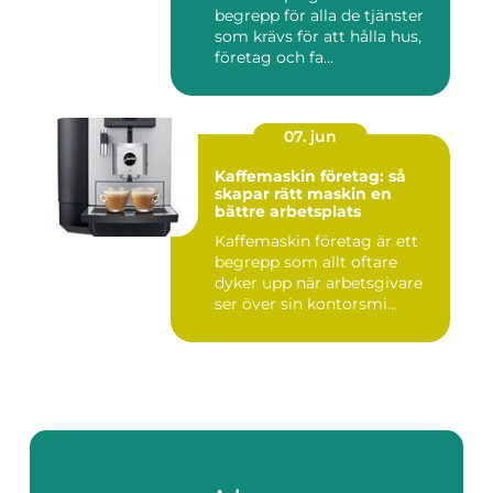
begrepp för alla de tjänster
som krävs för att hålla hus,
företag och fa...
07. jun
Kaffemaskin företag: så
skapar rätt maskin en
bättre arbetsplats
Kaffemaskin företag är ett
begrepp som allt oftare
dyker upp när arbetsgivare
ser över sin kontorsmi...