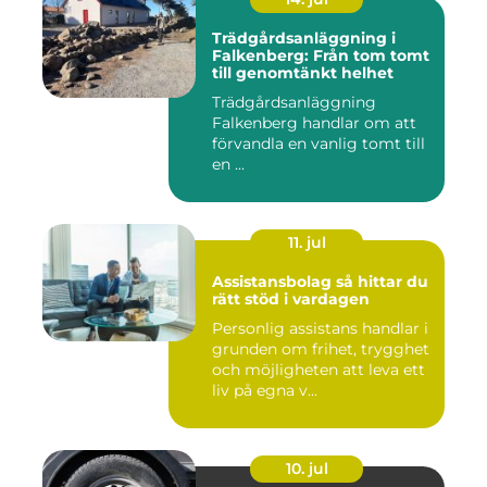
Trädgårdsanläggning i
Falkenberg: Från tom tomt
till genomtänkt helhet
Trädgårdsanläggning
Falkenberg handlar om att
förvandla en vanlig tomt till
en ...
11. jul
Assistansbolag så hittar du
rätt stöd i vardagen
Personlig assistans handlar i
grunden om frihet, trygghet
och möjligheten att leva ett
liv på egna v...
10. jul