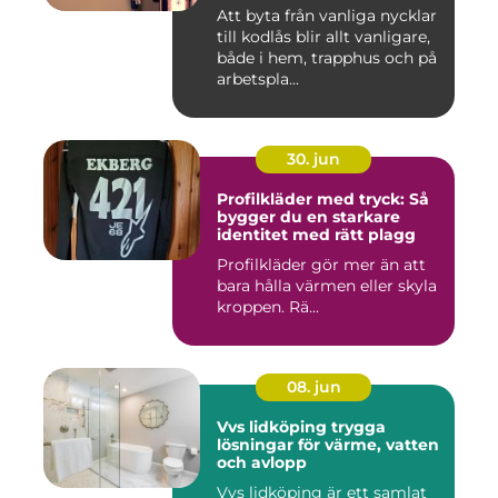
Att byta från vanliga nycklar
till kodlås blir allt vanligare,
både i hem, trapphus och på
arbetspla...
30. jun
Profilkläder med tryck: Så
bygger du en starkare
identitet med rätt plagg
Profilkläder gör mer än att
bara hålla värmen eller skyla
kroppen. Rä...
08. jun
Vvs lidköping trygga
lösningar för värme, vatten
och avlopp
Vvs lidköping är ett samlat