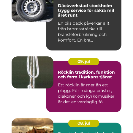
Däckverkstad stockholm
trygg service för säkra mil
året runt
En bils däck påverkar allt
från bromssträcka till
bränsleförbrukning och
komfort. En bra
Däckverksta...
09. jul
Röcklin tradition, funktion
och form i kyrkans tjänst
Ett röcklin är mer än ett
plagg. För många präster,
diakoner och kyrkomusiker
är det en vardaglig fö...
08. jul