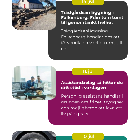
14. jul
Trädgårdsanläggning i
Falkenberg: Från tom tomt
till genomtänkt helhet
Trädgårdsanläggning
Falkenberg handlar om att
förvandla en vanlig tomt till
en ...
11. jul
Assistansbolag så hittar du
rätt stöd i vardagen
Personlig assistans handlar i
grunden om frihet, trygghet
och möjligheten att leva ett
liv på egna v...
10. jul