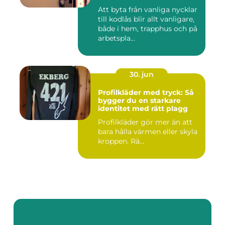
Att byta från vanliga nycklar
till kodlås blir allt vanligare,
både i hem, trapphus och på
arbetspla...
30. jun
Profilkläder med tryck: Så
bygger du en starkare
identitet med rätt plagg
Profilkläder gör mer än att
bara hålla värmen eller skyla
kroppen. Rä...