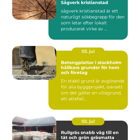
Sågverk kristianstad
sågverk kristianstad är ett
naturligt sökbegrepp för den
som letar efter lokalt
producerat virke av ...
03. jul
Betongplattor i stockholm
hållbara grunder för hem
och företag
En stabil grund är avgörande
för alla byggprojekt, oavsett
om det gäller en villagrund,
ett attefall...
02. jul
Rullgräs snabb väg till en
tät och grön gräsmatta