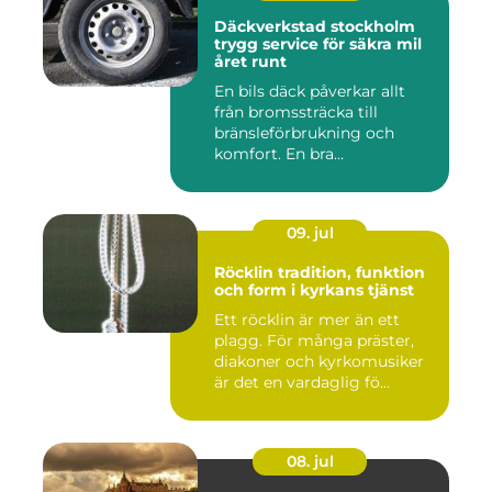
Däckverkstad stockholm
trygg service för säkra mil
året runt
En bils däck påverkar allt
från bromssträcka till
bränsleförbrukning och
komfort. En bra
Däckverksta...
09. jul
Röcklin tradition, funktion
och form i kyrkans tjänst
Ett röcklin är mer än ett
plagg. För många präster,
diakoner och kyrkomusiker
är det en vardaglig fö...
08. jul