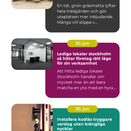
En tät, grön gräsmatta lyfter
hela trädgården och gör
uteplatsen mer inbjudande.
Många vill slippa v...
30. jun
Lediga lokaler stockholm
så hittar företag rätt läge
för sin verksamhet
Att hitta lediga lokaler
Stockholm handlar om
mycket mer än att bara
matcha en yta med en hyra.
För ...
30. jun
Installera kodlås tryggare
vardag utan krångliga
nycklar