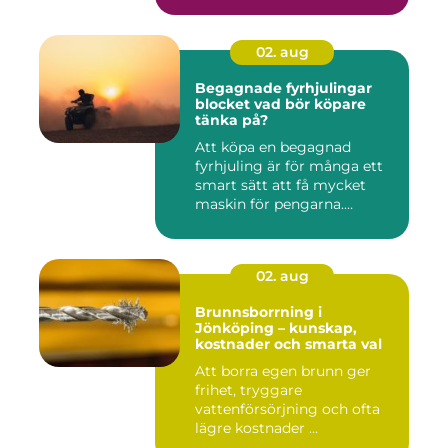
02. aug
Begagnade fyrhjulingar
blocket vad bör köpare
tänka på?
Att köpa en begagnad
fyrhjuling är för många ett
smart sätt att få mycket
maskin för pengarna.
Många...
02. aug
Brunnsborrning i
Jönköping – kunskap,
kostnader och smarta val
Att borra egen brunn ger
frihet, tryggare
vattenförsörjning och ofta
lägre kostnader ...