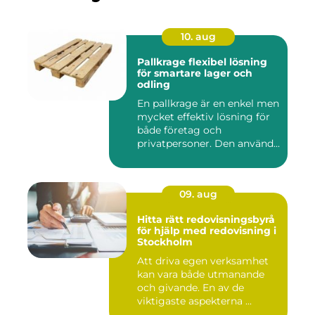
10. aug
Pallkrage flexibel lösning
för smartare lager och
odling
En pallkrage är en enkel men
mycket effektiv lösning för
både företag och
privatpersoner. Den använd...
09. aug
Hitta rätt redovisningsbyrå
för hjälp med redovisning i
Stockholm
Att driva egen verksamhet
kan vara både utmanande
och givande. En av de
viktigaste aspekterna ...