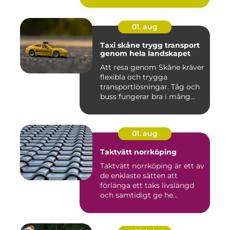
01. aug
Taxi skåne trygg transport
genom hela landskapet
Att resa genom Skåne kräver
flexibla och trygga
transportlösningar. Tåg och
buss fungerar bra i mång...
01. aug
Taktvätt norrköping
Taktvätt norrköping är ett av
de enklaste sätten att
förlänga ett taks livslängd
och samtidigt ge he...