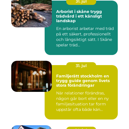
31. jul
Arborist i skåne trygg
trädvård i ett känsligt
landskap
En arborist arbetar med träd
på ett säkert, professionellt
och långsiktigt sätt. I Skåne
spelar träd...
31. jul
Familjerätt stockholm en
trygg guide genom livets
stora förändringar
När relationer förändras,
någon går bort eller en ny
familjesituation tar form
uppstår ofta både kän...