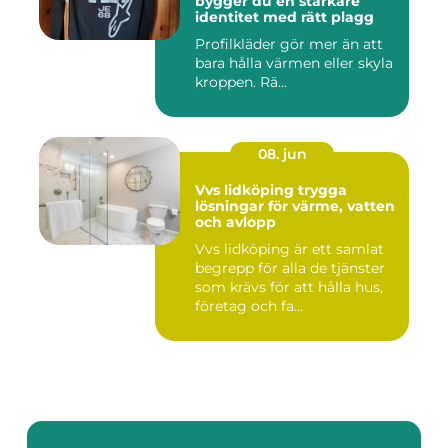
bygger du en starkare
identitet med rätt plagg
Profilkläder gör mer än att
bara hålla värmen eller skyla
kroppen. Rä...
08. jun
Vvs lidköping trygga
lösningar för värme, vatten
och avlopp
Vvs lidköping är ett samlat
begrepp för alla de tjänster
som krävs för att hålla hus,
företag och fa...