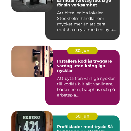
så hittar företag rätt läge
för sin verksamhet
Att hitta lediga lokaler
Stockholm handlar om
mycket mer än att bara
matcha en yta med en hyra.
För ...
30. jun
Installera kodlås tryggare
vardag utan krångliga
nycklar
Att byta från vanliga nycklar
till kodlås blir allt vanligare,
både i hem, trapphus och på
arbetspla...
30. jun
Profilkläder med tryck: Så