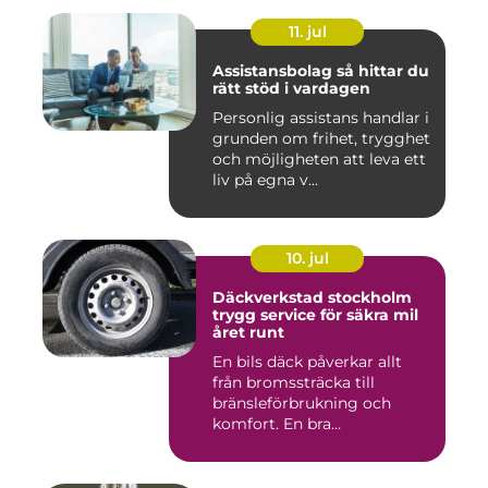
11. jul
Assistansbolag så hittar du
rätt stöd i vardagen
Personlig assistans handlar i
grunden om frihet, trygghet
och möjligheten att leva ett
liv på egna v...
10. jul
Däckverkstad stockholm
trygg service för säkra mil
året runt
En bils däck påverkar allt
från bromssträcka till
bränsleförbrukning och
komfort. En bra
Däckverksta...