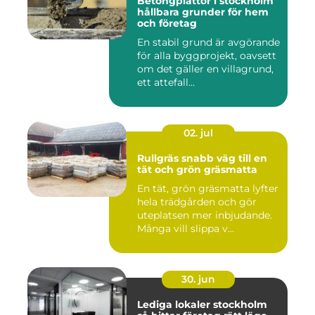
Betongplattor i stockholm
hållbara grunder för hem
och företag
En stabil grund är avgörande
för alla byggprojekt, oavsett
om det gäller en villagrund,
ett attefall...
02. jul
Rullgräs snabb väg till en
tät och grön gräsmatta
En tät, grön gräsmatta lyfter
hela trädgården och gör
uteplatsen mer inbjudande.
Många vill slippa v...
30. jun
Lediga lokaler stockholm