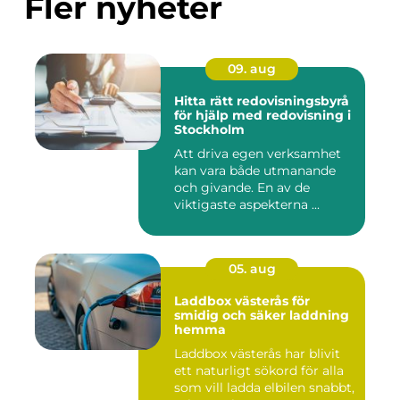
Fler nyheter
09. aug
Hitta rätt redovisningsbyrå
för hjälp med redovisning i
Stockholm
Att driva egen verksamhet
kan vara både utmanande
och givande. En av de
viktigaste aspekterna ...
05. aug
Laddbox västerås för
smidig och säker laddning
hemma
Laddbox västerås har blivit
ett naturligt sökord för alla
som vill ladda elbilen snabbt,