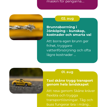
maskin för pengarna.
Många...
02. aug
Brunnsborrning i
Jönköping – kunskap,
kostnader och smarta val
Att borra egen brunn ger
frihet, tryggare
vattenförsörjning och ofta
lägre kostnader ...
01. aug
Taxi skåne trygg transport
genom hela landskapet
Att resa genom Skåne kräver
flexibla och trygga
transportlösningar. Tåg och
buss fungerar bra i mång...