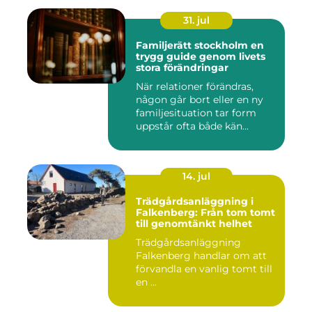
31. jul
Familjerätt stockholm en
trygg guide genom livets
stora förändringar
När relationer förändras,
någon går bort eller en ny
familjesituation tar form
uppstår ofta både kän...
14. jul
Trädgårdsanläggning i
Falkenberg: Från tom tomt
till genomtänkt helhet
Trädgårdsanläggning
Falkenberg handlar om att
förvandla en vanlig tomt till
en ...