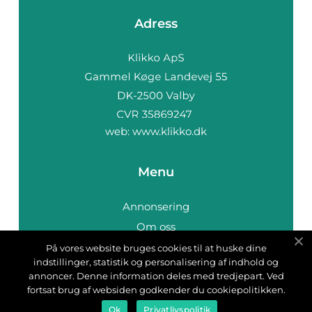
Adress
web:
www.klikko.dk
Menu
Annonsering
Om oss
Cookies
På vores website bruges cookies til at huske dine
indstillinger, statistik og personalisering af indhold og
Kontakta oss
annoncer. Denne information deles med tredjepart. Ved
Sitemap
fortsat brug af websiden godkender du cookiepolitikken.
Ok
Privatlivspolitik