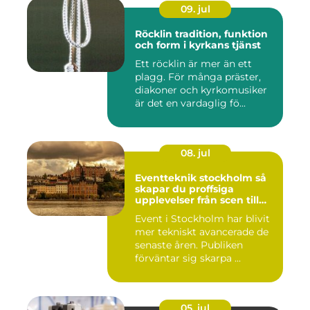
09. jul
Röcklin tradition, funktion
och form i kyrkans tjänst
Ett röcklin är mer än ett
plagg. För många präster,
diakoner och kyrkomusiker
är det en vardaglig fö...
08. jul
Eventteknik stockholm så
skapar du proffsiga
upplevelser från scen till
skärm
Event i Stockholm har blivit
mer tekniskt avancerade de
senaste åren. Publiken
förväntar sig skarpa ...
05. jul