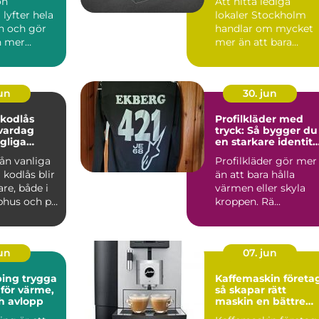
ön
Att hitta lediga
lyfter hela
lokaler Stockholm
n och gör
handlar om mycket
n mer
mer än att bara
e. Många
matcha en yta med
...
en hyra. För ...
jun
30. jun
 kodlås
Profilkläder med
vardag
tryck: Så bygger du
gliga
en starkare identite
med rätt plagg
rån vanliga
Profilkläder gör mer
l kodlås blir
än att bara hålla
are, både i
värmen eller skyla
phus och på
kroppen. Rä...
.
jun
07. jun
 trygga
Kaffemaskin företa
 för värme,
så skapar rätt
h avlopp
maskin en bättre
arbetsplats