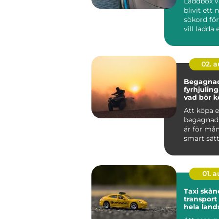
Laddbox v
blivit ett 
sökord för
vill ladda 
snabbt, säk
02. 
Begagna
fyrhjulin
vad bör k
tänka på
Att köpa 
begagnad 
är för må
smart sätt
mycket ma
pengarna.
01. 
Taxi skåne try
transpor
hela land