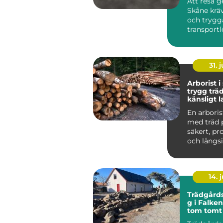
Att resa 
Skåne kräv
och trygg
transportl
Tåg och b
fungerar b
31. j
Arborist i
trygg träd
känsligt 
En arboris
med träd 
säkert, pr
och långsik
Skåne spela
14. j
Trädgård
g i Falke
tom tomt t
genomtän