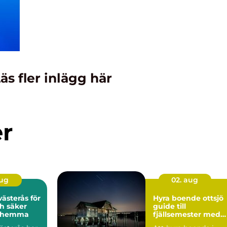
äs fler inlägg här
er
aug
02. aug
ästerås för
Hyra boende ottsjö
h säker
guide till
g hemma
fjällsemester med
lugn och utsikt