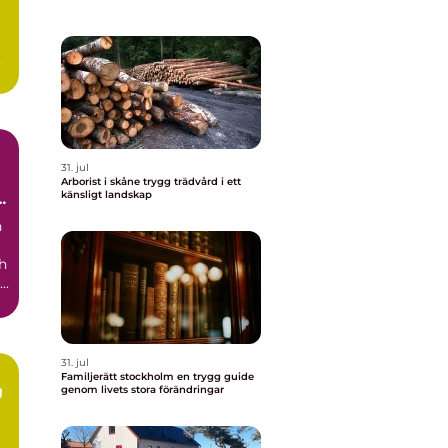
h
31. jul
Arborist i skåne trygg trädvård i ett
känsligt landskap
r
n
h
..
31. jul
Familjerätt stockholm en trygg guide
g
genom livets stora förändringar