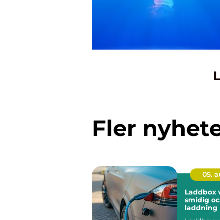
L
Fler nyhet
05. 
Laddbox v
smidig oc
laddnin