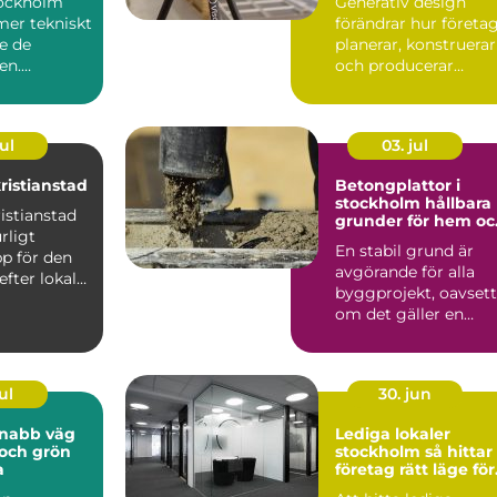
tockholm
Generativ design
skärm
 mer tekniskt
förändrar hur företa
e de
planerar, konstruerar
en.
och producerar
örväntar sig
produkter...
ul
03. jul
ristianstad
Betongplattor i
stockholm hållbara
istianstad
grunder för hem oc
rligt
företag
En stabil grund är
p för den
avgörande för alla
efter lokalt
byggprojekt, oavsett
virke av ...
om det gäller en
villagrund, ett
attefall...
ul
30. jun
Lediga lokaler
t och grön
stockholm så hittar
a
företag rätt läge för
sin verksamhet