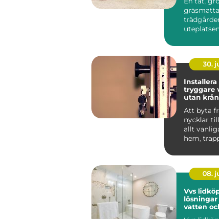
En tät, gr
gräsmatta 
trädgårde
uteplatse
inbjudand
vill slippa v
30. 
Installera
tryggare 
utan krån
nycklar
Att byta f
nycklar til
allt vanlig
hem, trap
arbetspla..
08. 
Vvs lidköping
lösningar
vatten oc