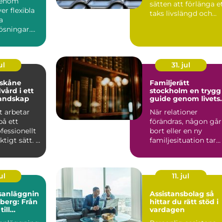
genom
sätten att förlänga e
er flexibla
taks livslängd och
a
samtidigt ge he...
ösningar.
uss
ra i mång...
ul
31. jul
 skåne
Familjerätt
vård i ett
stockholm en trygg
landskap
guide genom livets
stora förändringar
t arbetar
När relationer
på ett
förändras, någon går
ofessionellt
bort eller en ny
tigt sätt. I
familjesituation tar
r träd...
form uppstår ofta
både kän...
ul
11. jul
sanläggnin
Assistansbolag så
nberg: Från
hittar du rätt stöd i
ill
vardagen
kt helhet