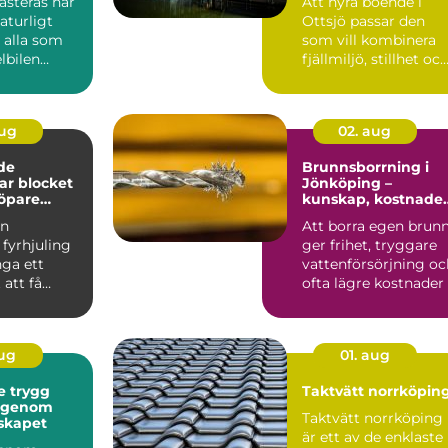
ästerås har
Att hyra boende i
naturligt
Ottsjö passar den
 alla som
som vill kombinera
elbilen
fjällmiljö, stillhet oc
ert och ...
enkel tillgång till ...
aug
02. aug
de
Brunnsborrning i
gar blocket
Jönköping –
öpare
kunskap, kostnade
?
och smarta val
en
Att borra egen brun
fyrhjuling
ger frihet, tryggare
nga ett
vattenförsörjning oc
 att få
ofta lägre kostnader .
skin för
 Många...
aug
01. aug
gg
Taktvätt norrköpin
t genom
Taktvätt norrköping
skapet
är ett av de enklaste