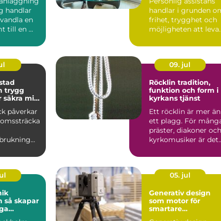
anläggning
Personlig assistans
g handlar
handlar i grunden o
rvandla en
frihet, trygghet och
 till en ...
möjligheten att leva
ett liv på egna v...
ul
09. jul
stad
Röcklin tradition,
gg
funktion och form i
r säkra mil
kyrkans tjänst
ck påverkar
Ett röcklin är mer än
bromssträcka
ett plagg. För mång
präster, diakoner oc
rbrukning
kyrkomusiker är det
rt. En bra
en vardaglig fö...
a...
ul
05. jul
nik
Generativ design
par
som motor för
iga
smartare
er från
konstruktion