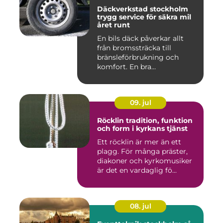
Däckverkstad stockholm
trygg service för säkra mil
året runt
En bils däck påverkar allt
från bromssträcka till
bränsleförbrukning och
komfort. En bra
Däckverksta...
09. jul
Röcklin tradition, funktion
och form i kyrkans tjänst
Ett röcklin är mer än ett
plagg. För många präster,
diakoner och kyrkomusiker
är det en vardaglig fö...
08. jul