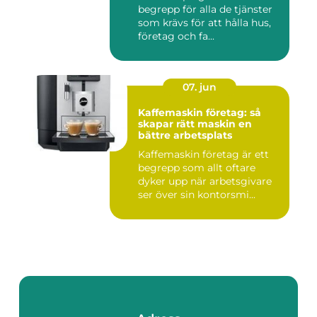
begrepp för alla de tjänster
som krävs för att hålla hus,
företag och fa...
07. jun
Kaffemaskin företag: så
skapar rätt maskin en
bättre arbetsplats
Kaffemaskin företag är ett
begrepp som allt oftare
dyker upp när arbetsgivare
ser över sin kontorsmi...