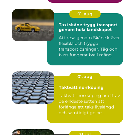
01. aug
Taxi skåne trygg transport
genom hela landskapet
Att resa genom Skåne kräver
flexibla och trygga
transportlösningar. Tåg och
buss fungerar bra i mång...
01. aug
Taktvätt norrköping
Taktvätt norrköping är ett av
de enklaste sätten att
förlänga ett taks livslängd
och samtidigt ge he...
31. jul