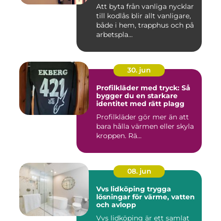
Att byta från vanliga nycklar
till kodlås blir allt vanligare,
både i hem, trapphus och på
arbetspla...
30. jun
Profilkläder med tryck: Så
bygger du en starkare
identitet med rätt plagg
Profilkläder gör mer än att
bara hålla värmen eller skyla
kroppen. Rä...
08. jun
Vvs lidköping trygga
lösningar för värme, vatten
och avlopp
Vvs lidköping är ett samlat