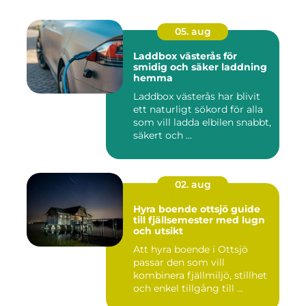
05. aug
Laddbox västerås för
smidig och säker laddning
hemma
Laddbox västerås har blivit
ett naturligt sökord för alla
som vill ladda elbilen snabbt,
säkert och ...
02. aug
Hyra boende ottsjö guide
till fjällsemester med lugn
och utsikt
Att hyra boende i Ottsjö
passar den som vill
kombinera fjällmiljö, stillhet
och enkel tillgång till ...