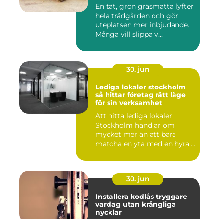
En tät, grön gräsmatta lyfter
hela trädgården och gör
uteplatsen mer inbjudande.
Många vill slippa v...
30. jun
Lediga lokaler stockholm
så hittar företag rätt läge
för sin verksamhet
Att hitta lediga lokaler
Stockholm handlar om
mycket mer än att bara
matcha en yta med en hyra.
För ...
30. jun
Installera kodlås tryggare
vardag utan krångliga
nycklar