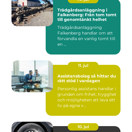
Trädgårdsanläggning i
Falkenberg: Från tom tomt
till genomtänkt helhet
Trädgårdsanläggning
Falkenberg handlar om att
förvandla en vanlig tomt till
en ...
11. jul
Assistansbolag så hittar du
rätt stöd i vardagen
Personlig assistans handlar i
grunden om frihet, trygghet
och möjligheten att leva ett
liv på egna v...
10. jul