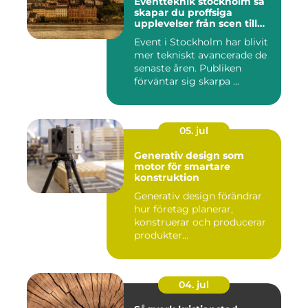
Eventteknik stockholm så
skapar du proffsiga
upplevelser från scen till
skärm
Event i Stockholm har blivit
mer tekniskt avancerade de
senaste åren. Publiken
förväntar sig skarpa ...
05. jul
Generativ design som
motor för smartare
konstruktion
Generativ design förändrar
hur företag planerar,
konstruerar och producerar
produkter...
04. jul