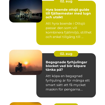
02. aug
Hyra boende ottsjö guide
till fjällsemester med lugn
och utsikt
Att hyra boende i Ottsjö
passar den som vill
kombinera fjällmiljö, stillhet
och enkel tillgång till ...
02. aug
Begagnade fyrhjulingar
blocket vad bör köpare
tänka på?
Att köpa en begagnad
fyrhjuling är för många ett
smart sätt att få mycket
maskin för pengarna.
Många...