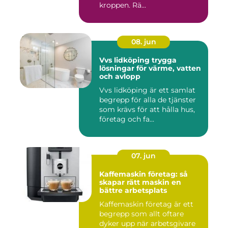
kroppen. Rä...
08. jun
Vvs lidköping trygga
lösningar för värme, vatten
och avlopp
Vvs lidköping är ett samlat
begrepp för alla de tjänster
som krävs för att hålla hus,
företag och fa...
07. jun
Kaffemaskin företag: så
skapar rätt maskin en
bättre arbetsplats
Kaffemaskin företag är ett
begrepp som allt oftare
dyker upp när arbetsgivare