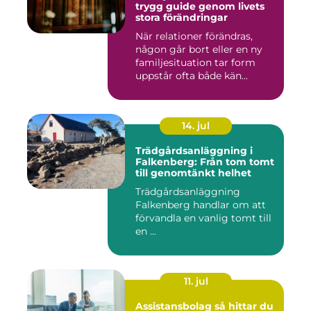
trygg guide genom livets
stora förändringar
När relationer förändras,
någon går bort eller en ny
familjesituation tar form
uppstår ofta både kän...
14. jul
Trädgårdsanläggning i
Falkenberg: Från tom tomt
till genomtänkt helhet
Trädgårdsanläggning
Falkenberg handlar om att
förvandla en vanlig tomt till
en ...
11. jul
Assistansbolag så hittar du