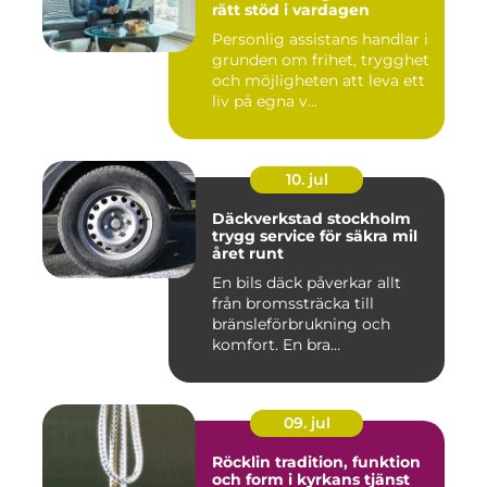
rätt stöd i vardagen
Personlig assistans handlar i
grunden om frihet, trygghet
och möjligheten att leva ett
liv på egna v...
10. jul
Däckverkstad stockholm
trygg service för säkra mil
året runt
En bils däck påverkar allt
från bromssträcka till
bränsleförbrukning och
komfort. En bra
Däckverksta...
09. jul
Röcklin tradition, funktion
och form i kyrkans tjänst