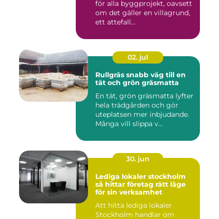
för alla byggprojekt, oavsett
om det gäller en villagrund,
ett attefall...
02. jul
Rullgräs snabb väg till en
tät och grön gräsmatta
En tät, grön gräsmatta lyfter
hela trädgården och gör
uteplatsen mer inbjudande.
Många vill slippa v...
30. jun
Lediga lokaler stockholm
så hittar företag rätt läge
för sin verksamhet
Att hitta lediga lokaler
Stockholm handlar om