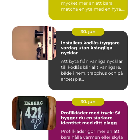
mycket mer än att bara
matcha en yta med en hyra.
För ...
30. jun
Installera kodlås tryggare
vardag utan krångliga
nycklar
Att byta från vanliga nycklar
till kodlås blir allt vanligare,
både i hem, trapphus och på
arbetspla...
30. jun
Profilkläder med tryck: Så
bygger du en starkare
identitet med rätt plagg
Profilkläder gör mer än att
bara hålla värmen eller skyla