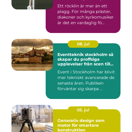
Ett röcklin är mer än ett
plagg. För många präster,
diakoner och kyrkomusiker
är det en vardaglig fö...
08. jul
Eventteknik stockholm så
skapar du proffsiga
upplevelser från scen till
skärm
Event i Stockholm har blivit
mer tekniskt avancerade de
senaste åren. Publiken
förväntar sig skarpa ...
05. jul
Generativ design som
motor för smartare
konstruktion