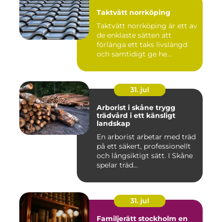
Taktvätt norrköping
Taktvätt norrköping är ett av
de enklaste sätten att
förlänga ett taks livslängd
och samtidigt ge he...
31. jul
Arborist i skåne trygg
trädvård i ett känsligt
landskap
En arborist arbetar med träd
på ett säkert, professionellt
och långsiktigt sätt. I Skåne
spelar träd...
31. jul
Familjerätt stockholm en