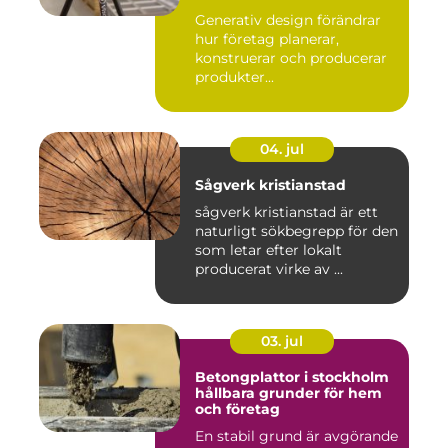
Generativ design förändrar
hur företag planerar,
konstruerar och producerar
produkter...
04. jul
Sågverk kristianstad
sågverk kristianstad är ett
naturligt sökbegrepp för den
som letar efter lokalt
producerat virke av ...
03. jul
Betongplattor i stockholm
hållbara grunder för hem
och företag
En stabil grund är avgörande