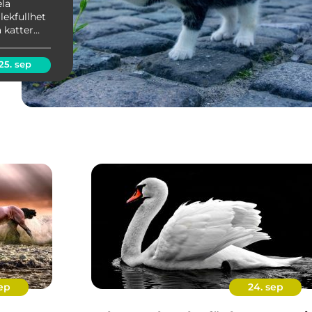
ela
lekfullhet
 katter
m kräver
ande
25. sep
ep
24. sep