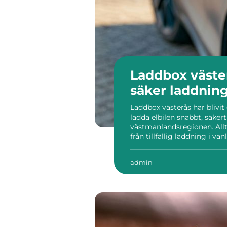
Laddbox väste
säker laddni
Laddbox västerås har blivit 
ladda elbilen snabbt, säker
västmanlandsregionen. Allt f
från tillfällig laddning i va
laddboxar med smarta funkt
bättre säkerhet. Varför en la
admin