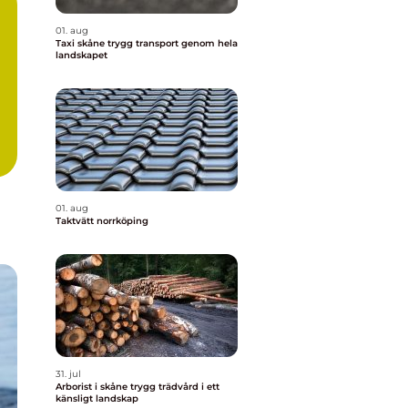
01. aug
Taxi skåne trygg transport genom hela
landskapet
01. aug
Taktvätt norrköping
31. jul
Arborist i skåne trygg trädvård i ett
känsligt landskap