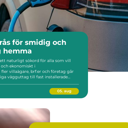
rås för smidig och
ng hemma
ett naturligt sökord för alla som vill
t och ekonomiskt i
ler villaägare, brf:er och företag går
nliga vägguttag till fast installerade
ioner, högre effekt och betydligt
ddbox i väste...
05. aug