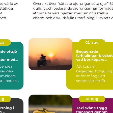
de värld av
Översikt över ”sötaste djurungar söta djur” Sö
ståtliga
gulligt och bedårande djurungar har förmåg
at
att smälta våra hjärtan med sin oförställda
 och
charm och oskuldsfulla utstrålning. Oavsett
 av häst
det är en kattunge som rullar runt på golvet,
ett sp...
aug
02. aug
de ottsjö
Begagnade
fyrhjulingar blocket
ster med
vad bör köpare
utsikt
tänka på?
oende i
Att köpa en
ssar den
begagnad fyrhjuling
kombinera
är för många ett
 stillhet och
smart sätt att få
ng till ...
mycket maskin för
pengarna. Många...
aug
01. aug
rning i
Taxi skåne trygg
g –
transport genom