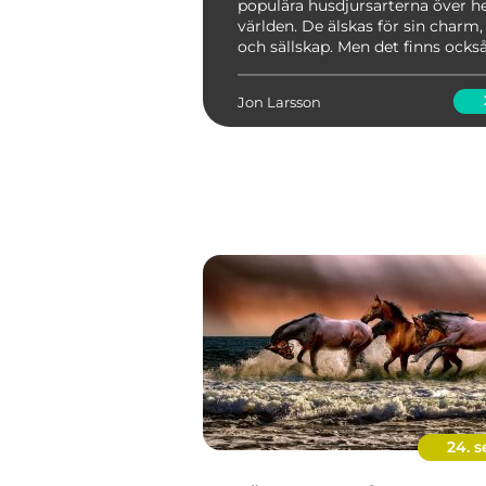
populära husdjursarterna över h
världen. De älskas för sin charm, 
och sällskap. Men det finns också
som har en farligare sida och so
speciella kunskaper och omfatt
Jon Larsson
erfarenhet för ...
24. s