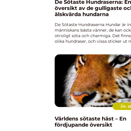
De Sötaste Hundraserna: E
översikt av de gulligaste o
älskvärda hundarna
De Sötaste Hundraserna Hundar är in
människans bästa vänner, de kan ock
otroligt söta och charmiga. Det fin
olika hundraser, och vissa sticker ut 
kommer till deras bedårande utseen
förtjusande personligheter. Den h...
24. s
Världens sötaste häst – En
fördjupande översikt