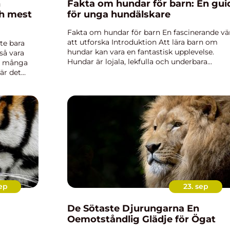
n
Fakta om hundar för barn: En gui
ch mest
för unga hundälskare
Fakta om hundar för barn En fascinerande vä
att utforska Introduktion Att lära barn om
te bara
hundar kan vara en fantastisk upplevelse.
så vara
Hundar är lojala, lekfulla och underbara
ns många
kamrater för människor i alla åldrar. I denna
när det
artikel kommer vi att utforska ...
de och
ep
23. sep
De Sötaste Djurungarna En
Oemotståndlig Glädje för Ögat