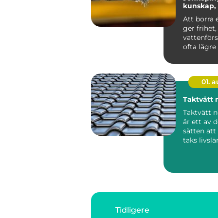
kunskap,
och smart
Att borra
ger frihet
vattenför
ofta lägre 
01. 
Taktvätt 
Taktvätt 
är ett av 
sätten att
taks livsl
samtidigt 
Tidligere