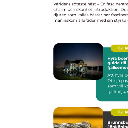
Världens sötaste häst – En fascineran
charm och skönhet Introduktion: De 
djuren som kallas hästar har fasciner
människor i alla tider med sin styrka
elegans. Men det finns en speciell typ
som sticker ut från mä...
02. 
Hyra boen
guide till
fjällseme
lugn och 
Att hyra b
Ottsjö pa
som vill 
fjällmiljö,
enkel tillgå
02. 
Brunnsbor
Jönköpin