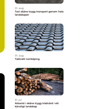
01. aug
Taxi skåne trygg transport genom hela
landskapet
01. aug
Taktvätt norrköping
31. jul
Arborist i skåne trygg trädvård i ett
känsligt landskap