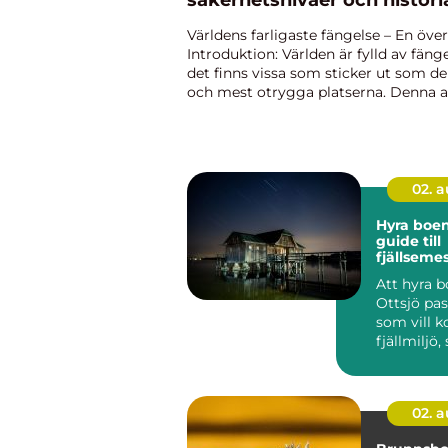
säkerhetsnivåer och histori
Världens farligaste fängelse – En över
Introduktion: Världen är fylld av fäng
det finns vissa som sticker ut som de
och mest otrygga platserna. Denna ar
kommer att ge en grundlig översikt 
fängelser och u...
02. 
Hyra boen
guide till
fjällseme
lugn och 
Att hyra b
Ottsjö pa
som vill 
fjällmiljö,
enkel tillgå
02. 