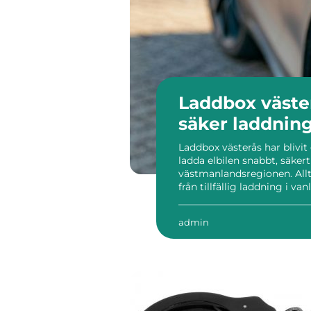
Laddbox väste
säker laddni
Laddbox västerås har blivit 
ladda elbilen snabbt, säker
västmanlandsregionen. Allt f
från tillfällig laddning i va
laddboxar med smarta funkt
bättre säkerhet. Varför en la
admin