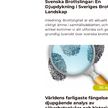
Svenska Brottslingar: En
Djupdykning i Sveriges Brot
Landskap
Inledning: Brottslighet är ett aktuell
viktigt ämne i samhällsdebatten, och
artikel kommer vi att utforska och g
grundlig översikt över svenska brotts
kommer att analysera vad svenska br
är, identifiera olika type...
30. 
Världens farligaste fängelse
djupgående analys av