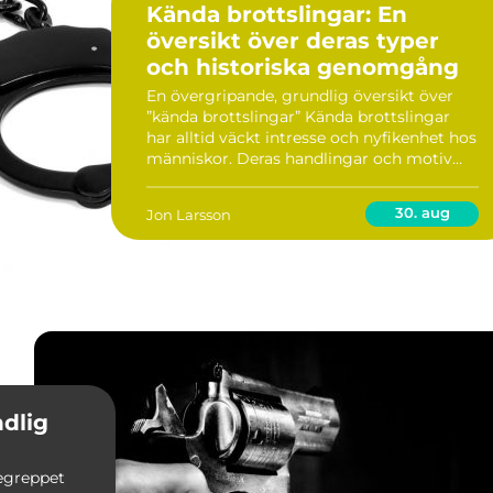
Kända brottslingar: En
översikt över deras typer
och historiska genomgång
En övergripande, grundlig översikt över
”kända brottslingar” Kända brottslingar
har alltid väckt intresse och nyfikenhet hos
människor. Deras handlingar och motiv
har ofta blivit föremål för diskussion och
fascination. I denna artikel kom...
30. aug
Jon Larsson
ndlig
begreppet