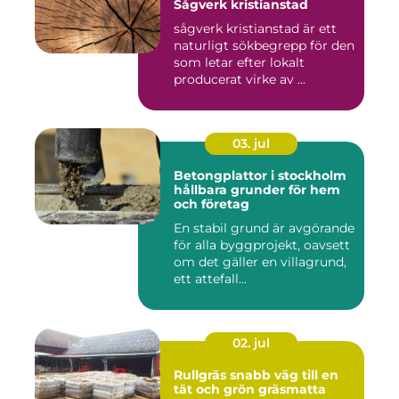
Sågverk kristianstad
sågverk kristianstad är ett
naturligt sökbegrepp för den
som letar efter lokalt
producerat virke av ...
03. jul
Betongplattor i stockholm
hållbara grunder för hem
och företag
En stabil grund är avgörande
för alla byggprojekt, oavsett
om det gäller en villagrund,
ett attefall...
02. jul
Rullgräs snabb väg till en
tät och grön gräsmatta