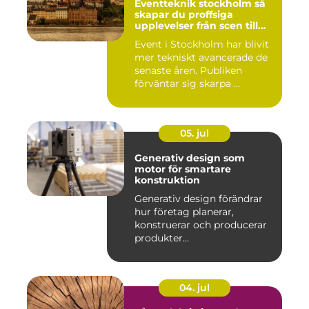
Eventteknik stockholm så
skapar du proffsiga
upplevelser från scen till
skärm
Event i Stockholm har blivit
mer tekniskt avancerade de
senaste åren. Publiken
förväntar sig skarpa ...
05. jul
Generativ design som
motor för smartare
konstruktion
Generativ design förändrar
hur företag planerar,
konstruerar och producerar
produkter...
04. jul