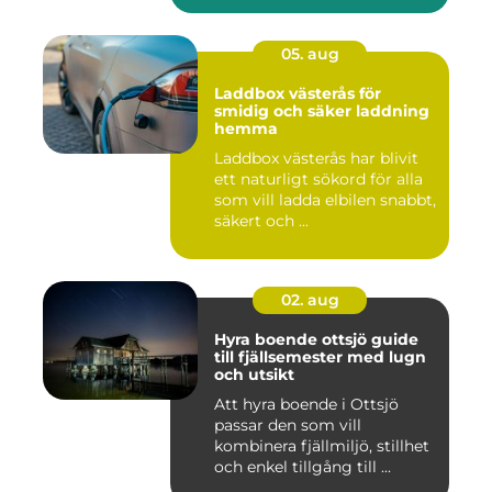
05. aug
Laddbox västerås för
smidig och säker laddning
hemma
Laddbox västerås har blivit
ett naturligt sökord för alla
som vill ladda elbilen snabbt,
säkert och ...
02. aug
Hyra boende ottsjö guide
till fjällsemester med lugn
och utsikt
Att hyra boende i Ottsjö
passar den som vill
kombinera fjällmiljö, stillhet
och enkel tillgång till ...