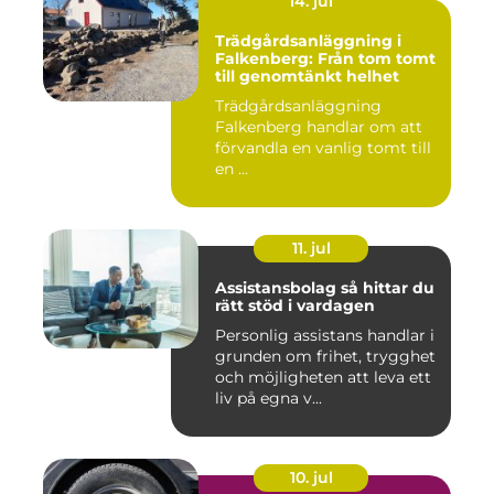
14. jul
Trädgårdsanläggning i
Falkenberg: Från tom tomt
till genomtänkt helhet
Trädgårdsanläggning
Falkenberg handlar om att
förvandla en vanlig tomt till
en ...
11. jul
Assistansbolag så hittar du
rätt stöd i vardagen
Personlig assistans handlar i
grunden om frihet, trygghet
och möjligheten att leva ett
liv på egna v...
10. jul