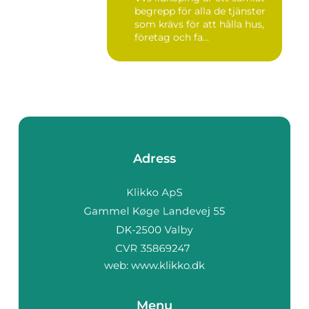
begrepp för alla de tjänster
som krävs för att hålla hus,
företag och fa...
Adress
web:
www.klikko.dk
Menu