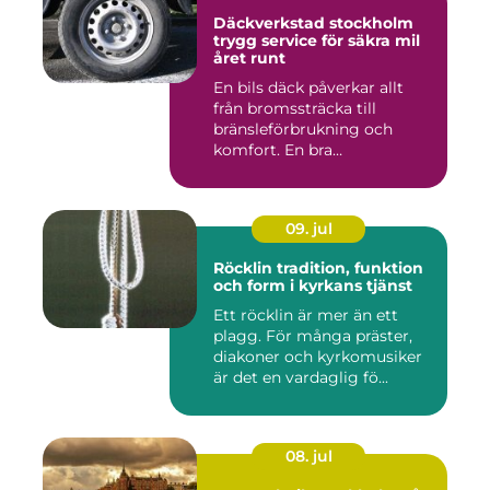
Däckverkstad stockholm
trygg service för säkra mil
året runt
En bils däck påverkar allt
från bromssträcka till
bränsleförbrukning och
komfort. En bra
Däckverksta...
09. jul
Röcklin tradition, funktion
och form i kyrkans tjänst
Ett röcklin är mer än ett
plagg. För många präster,
diakoner och kyrkomusiker
är det en vardaglig fö...
08. jul