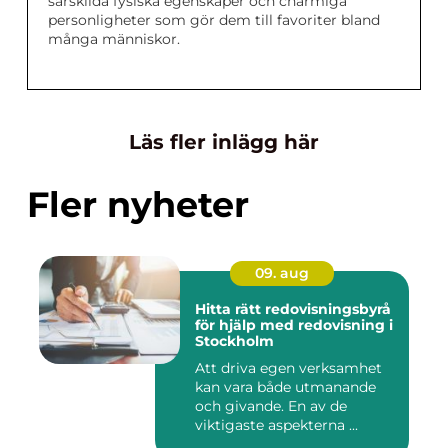
särskilda fysiska egenskaper och charmiga
personligheter som gör dem till favoriter bland
många människor.
Läs fler inlägg här
Fler nyheter
09. aug
Hitta rätt redovisningsbyrå
för hjälp med redovisning i
Stockholm
Att driva egen verksamhet
kan vara både utmanande
och givande. En av de
viktigaste aspekterna ...