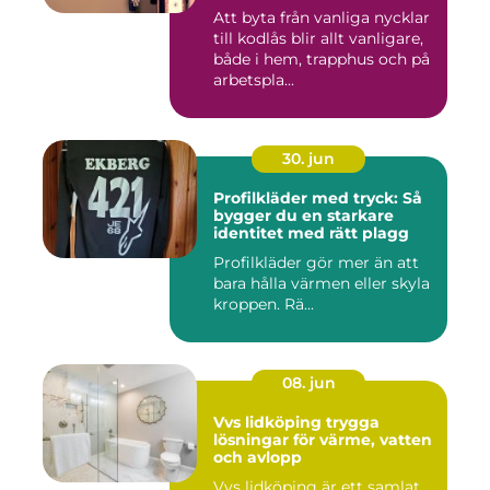
Att byta från vanliga nycklar
till kodlås blir allt vanligare,
både i hem, trapphus och på
arbetspla...
30. jun
Profilkläder med tryck: Så
bygger du en starkare
identitet med rätt plagg
Profilkläder gör mer än att
bara hålla värmen eller skyla
kroppen. Rä...
08. jun
Vvs lidköping trygga
lösningar för värme, vatten
och avlopp
Vvs lidköping är ett samlat