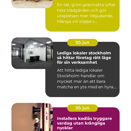
En tät, grön gräsmatta lyfter
hela trädgården och gör
uteplatsen mer inbjudande.
Många vill slippa v...
30. jun
Lediga lokaler stockholm
så hittar företag rätt läge
för sin verksamhet
Att hitta lediga lokaler
Stockholm handlar om
mycket mer än att bara
matcha en yta med en hyra.
För ...
30. jun
Installera kodlås tryggare
vardag utan krångliga
nycklar