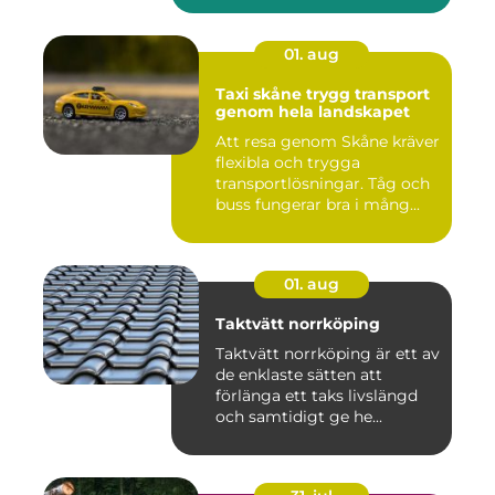
01. aug
Taxi skåne trygg transport
genom hela landskapet
Att resa genom Skåne kräver
flexibla och trygga
transportlösningar. Tåg och
buss fungerar bra i mång...
01. aug
Taktvätt norrköping
Taktvätt norrköping är ett av
de enklaste sätten att
förlänga ett taks livslängd
och samtidigt ge he...