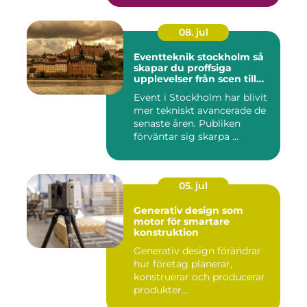
08. jul
Eventteknik stockholm så
skapar du proffsiga
upplevelser från scen till
skärm
Event i Stockholm har blivit
mer tekniskt avancerade de
senaste åren. Publiken
förväntar sig skarpa ...
05. jul
Generativ design som
motor för smartare
konstruktion
Generativ design förändrar
hur företag planerar,
konstruerar och producerar
produkter...