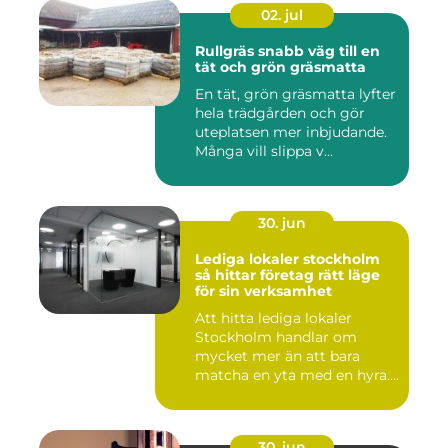
02. jul
Rullgräs snabb väg till en
tät och grön gräsmatta
En tät, grön gräsmatta lyfter
hela trädgården och gör
uteplatsen mer inbjudande.
Många vill slippa v...
30. jun
Lediga lokaler stockholm
så hittar företag rätt läge
för sin verksamhet
Att hitta lediga lokaler
Stockholm handlar om
mycket mer än att bara
matcha en yta med en hyra.
För ...
30. jun