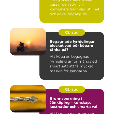
passar den som vill
kombinera fjällmiljö, stillhet
och enkel tillgång till ...
02. aug
Begagnade fyrhjulingar
blocket vad bör köpare
tänka på?
Att köpa en begagnad
fyrhjuling är för många ett
smart sätt att få mycket
maskin för pengarna.
Många...
02. aug
Brunnsborrning i
Jönköping – kunskap,
kostnader och smarta val
Att borra egen brunn ger