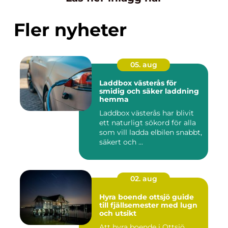
Fler nyheter
05. aug
Laddbox västerås för
smidig och säker laddning
hemma
Laddbox västerås har blivit
ett naturligt sökord för alla
som vill ladda elbilen snabbt,
säkert och ...
02. aug
Hyra boende ottsjö guide
till fjällsemester med lugn
och utsikt
Att hyra boende i Ottsjö