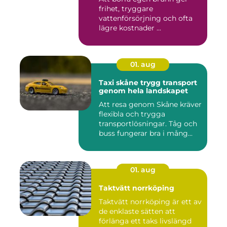
frihet, tryggare
vattenförsörjning och ofta
lägre kostnader ...
01. aug
Taxi skåne trygg transport
genom hela landskapet
Att resa genom Skåne kräver
flexibla och trygga
transportlösningar. Tåg och
buss fungerar bra i mång...
01. aug
Taktvätt norrköping
Taktvätt norrköping är ett av
de enklaste sätten att
förlänga ett taks livslängd