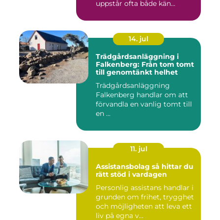
uppstår ofta både kän...
14. jul
Trädgårdsanläggning i
Falkenberg: Från tom tomt
till genomtänkt helhet
Trädgårdsanläggning
Falkenberg handlar om att
förvandla en vanlig tomt till
en ...
11. jul
Assistansbolag så hittar du
rätt stöd i vardagen
Personlig assistans handlar i
grunden om frihet, trygghet
och möjligheten att leva ett
liv på egna v...