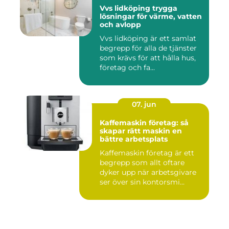
Vvs lidköping trygga
lösningar för värme, vatten
och avlopp
Vvs lidköping är ett samlat
begrepp för alla de tjänster
som krävs för att hålla hus,
företag och fa...
07. jun
Kaffemaskin företag: så
skapar rätt maskin en
bättre arbetsplats
Kaffemaskin företag är ett
begrepp som allt oftare
dyker upp när arbetsgivare
ser över sin kontorsmi...