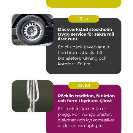
10. jul
Däckverkstad stockholm
trygg service för säkra mil
året runt
En bils däck påverkar allt
från bromssträcka till
bränsleförbrukning och
komfort. En bra
Däckverksta...
09. jul
Röcklin tradition, funktion
och form i kyrkans tjänst
Ett röcklin är mer än ett
plagg. För många präster,
diakoner och kyrkomusiker
är det en vardaglig fö...