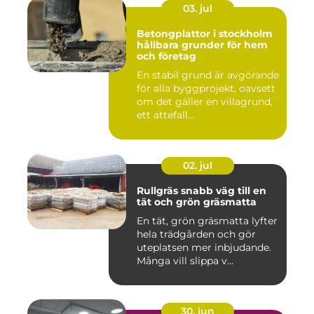
03. jul
Betongplattor i stockholm
hållbara grunder för hem
och företag
En stabil grund är avgörande
för alla byggprojekt, oavsett
om det gäller en villagrund,
ett attefall...
02. jul
Rullgräs snabb väg till en
tät och grön gräsmatta
En tät, grön gräsmatta lyfter
hela trädgården och gör
uteplatsen mer inbjudande.
Många vill slippa v...
30. jun