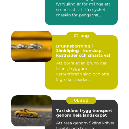
fyrhjuling är för många ett
smart sätt att få mycket
maskin för pengarna.
Många...
02. aug
Brunnsborrning i
Jönköping – kunskap,
kostnader och smarta val
Att borra egen brunn ger
frihet, tryggare
vattenförsörjning och ofta
lägre kostnader ...
01. aug
Taxi skåne trygg transport
genom hela landskapet
Att resa genom Skåne kräver
flexibla och trygga