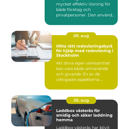
mycket effektiv lösning för
både företag och
privatpersoner. Den använd...
09. aug
Hitta rätt redovisningsbyrå
för hjälp med redovisning i
Stockholm
Att driva egen verksamhet
kan vara både utmanande
och givande. En av de
viktigaste aspekterna ...
05. aug
Laddbox västerås för
smidig och säker laddning
hemma
Laddbox västerås har blivit