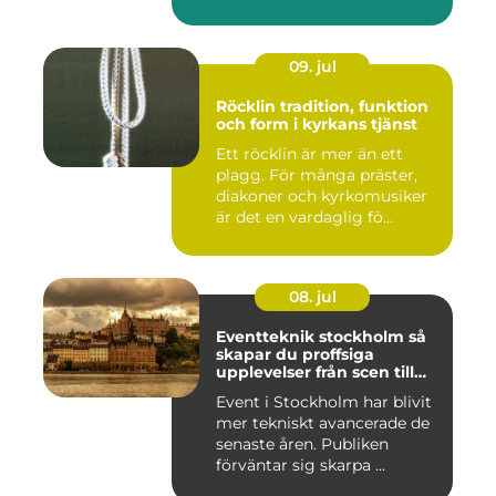
Däckverksta...
09. jul
Röcklin tradition, funktion
och form i kyrkans tjänst
Ett röcklin är mer än ett
plagg. För många präster,
diakoner och kyrkomusiker
är det en vardaglig fö...
08. jul
Eventteknik stockholm så
skapar du proffsiga
upplevelser från scen till
skärm
Event i Stockholm har blivit
mer tekniskt avancerade de
senaste åren. Publiken
förväntar sig skarpa ...