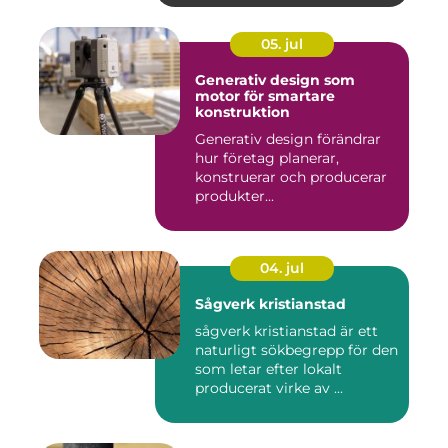
05. jul
Generativ design som
motor för smartare
konstruktion
Generativ design förändrar
hur företag planerar,
konstruerar och producerar
produkter...
04. jul
Sågverk kristianstad
sågverk kristianstad är ett
naturligt sökbegrepp för den
som letar efter lokalt
producerat virke av ...