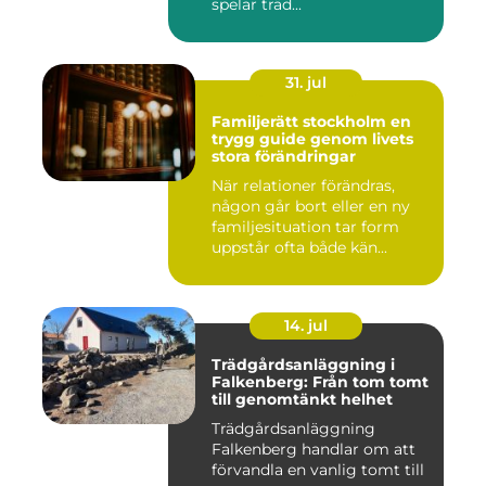
spelar träd...
31. jul
Familjerätt stockholm en
trygg guide genom livets
stora förändringar
När relationer förändras,
någon går bort eller en ny
familjesituation tar form
uppstår ofta både kän...
14. jul
Trädgårdsanläggning i
Falkenberg: Från tom tomt
till genomtänkt helhet
Trädgårdsanläggning
Falkenberg handlar om att
förvandla en vanlig tomt till