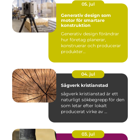
05. jul
Generativ design som
motor för smartare
konstruktion
Generativ design förändrar
hur företag planerar,
konstruerar och producerar
produkter...
04. jul
Sågverk kristianstad
sågverk kristianstad är ett
naturligt sökbegrepp för den
som letar efter lokalt
producerat virke av ...
03. jul