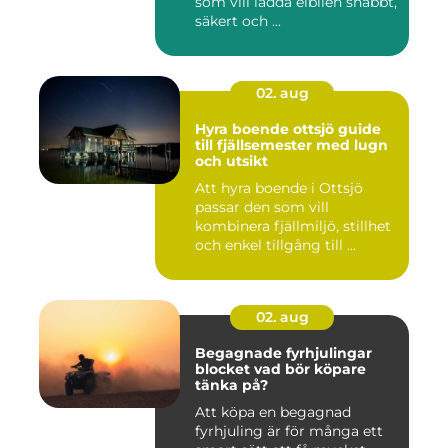
som vill ladda elbilen snabbt,
säkert och ...
02. aug
Hyra boende ottsjö guide
till fjällsemester med lugn
och utsikt
Att hyra boende i Ottsjö
passar den som vill
kombinera fjällmiljö, stillhet
och enkel tillgång till ...
02. aug
Begagnade fyrhjulingar
blocket vad bör köpare
tänka på?
Att köpa en begagnad
fyrhjuling är för många ett