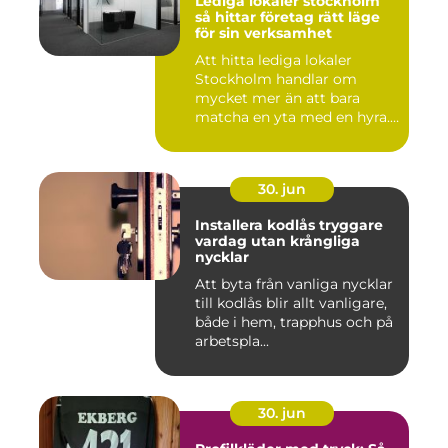
Lediga lokaler stockholm
så hittar företag rätt läge
för sin verksamhet
Att hitta lediga lokaler
Stockholm handlar om
mycket mer än att bara
matcha en yta med en hyra.
För ...
30. jun
Installera kodlås tryggare
vardag utan krångliga
nycklar
Att byta från vanliga nycklar
till kodlås blir allt vanligare,
både i hem, trapphus och på
arbetspla...
30. jun