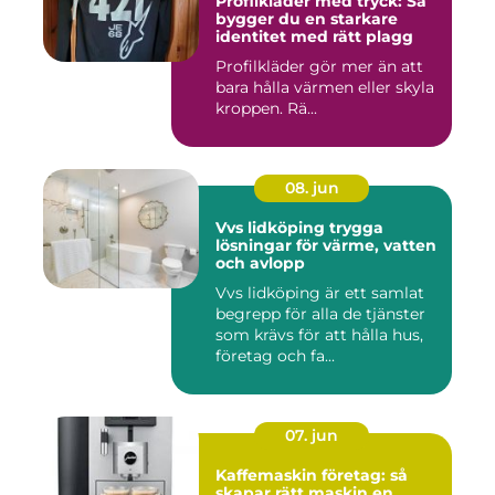
Profilkläder med tryck: Så
bygger du en starkare
identitet med rätt plagg
Profilkläder gör mer än att
bara hålla värmen eller skyla
kroppen. Rä...
08. jun
Vvs lidköping trygga
lösningar för värme, vatten
och avlopp
Vvs lidköping är ett samlat
begrepp för alla de tjänster
som krävs för att hålla hus,
företag och fa...
07. jun
Kaffemaskin företag: så
skapar rätt maskin en