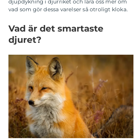
djupdykning i djurriket och lära oss mer om
vad som gör dessa varelser så otroligt kloka.
Vad är det smartaste
djuret?