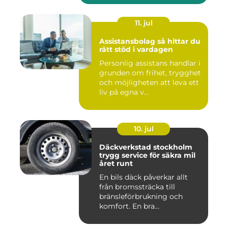
11. jul
Assistansbolag så hittar du
rätt stöd i vardagen
Personlig assistans handlar i
grunden om frihet, trygghet
och möjligheten att leva ett
liv på egna v...
10. jul
Däckverkstad stockholm
trygg service för säkra mil
året runt
En bils däck påverkar allt
från bromssträcka till
bränsleförbrukning och
komfort. En bra
Däckverksta...