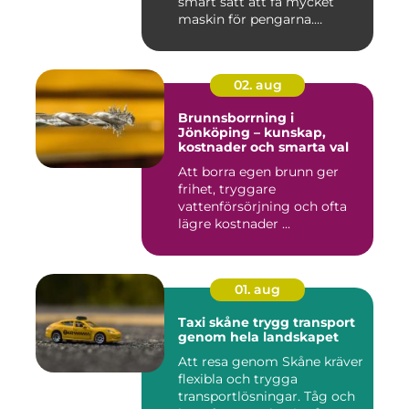
smart sätt att få mycket
maskin för pengarna.
Många...
02. aug
Brunnsborrning i
Jönköping – kunskap,
kostnader och smarta val
Att borra egen brunn ger
frihet, tryggare
vattenförsörjning och ofta
lägre kostnader ...
01. aug
Taxi skåne trygg transport
genom hela landskapet
Att resa genom Skåne kräver
flexibla och trygga
transportlösningar. Tåg och