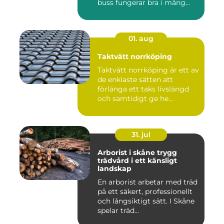
buss fungerar bra i mång...
01. aug
Taktvätt norrköping
Taktvätt norrköping är ett av
de enklaste sätten att
förlänga ett taks livslängd
och samtidigt ge he...
31. jul
Arborist i skåne trygg
trädvård i ett känsligt
landskap
En arborist arbetar med träd
på ett säkert, professionellt
och långsiktigt sätt. I Skåne
spelar träd...