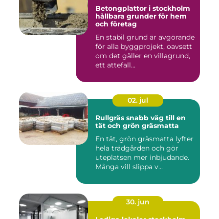
Betongplattor i stockholm
hållbara grunder för hem
och företag
En stabil grund är avgörande
för alla byggprojekt, oavsett
om det gäller en villagrund,
ett attefall...
02. jul
Rullgräs snabb väg till en
tät och grön gräsmatta
En tät, grön gräsmatta lyfter
hela trädgården och gör
uteplatsen mer inbjudande.
Många vill slippa v...
30. jun