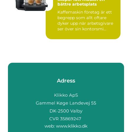
bättre arbetsplats
Kaffemaskin företag är ett
begrepp som allt oftare
dyker upp när arbetsgivare
ser över sin kontorsmi...
Adress
web:
www.klikko.dk