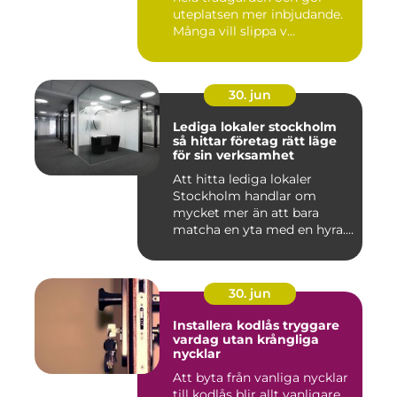
uteplatsen mer inbjudande.
Många vill slippa v...
30. jun
Lediga lokaler stockholm
så hittar företag rätt läge
för sin verksamhet
Att hitta lediga lokaler
Stockholm handlar om
mycket mer än att bara
matcha en yta med en hyra.
För ...
30. jun
Installera kodlås tryggare
vardag utan krångliga
nycklar
Att byta från vanliga nycklar
till kodlås blir allt vanligare,