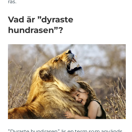
ras.
Vad är ”dyraste
hundrasen”?
”Dyraste hundrasen” är en term som används