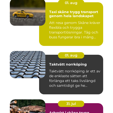
01. aug
Taxi skåne trygg transport
genom hela landskapet
Att resa genom Skåne kräver
flexibla och trygga
transportlösningar. Tåg och
buss fungerar bra i mång...
01. aug
Taktvätt norrköping
Taktvätt norrköping är ett av
de enklaste sätten att
förlänga ett taks livslängd
och samtidigt ge he...
31. jul
Arborist i skåne trygg