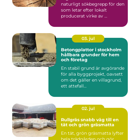
naturligt sökbegrepp för den
som letar efter lokalt
producerat virke av ...
03. jul
Betongplattor i stockholm
hållbara grunder för hem
och företag
En stabil grund är avgörande
för alla byggprojekt, oavsett
om det gäller en villagrund,
ett attefall...
02. jul
Rullgräs snabb väg till en
tät och grön gräsmatta
En tät, grön gräsmatta lyfter
hela trädgården och gör