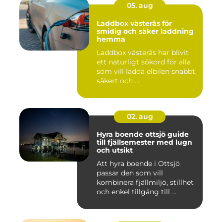
05. aug
Laddbox västerås för
smidig och säker laddning
hemma
Laddbox västerås har blivit
ett naturligt sökord för alla
som vill ladda elbilen snabbt,
säkert och ...
02. aug
Hyra boende ottsjö guide
till fjällsemester med lugn
och utsikt
Att hyra boende i Ottsjö
passar den som vill
kombinera fjällmiljö, stillhet
och enkel tillgång till ...