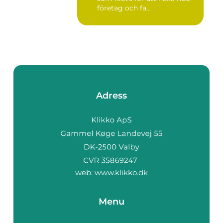
företag och fa...
Adress
web:
www.klikko.dk
Menu