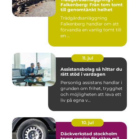
Falkenberg: Från tom tomt
till genomtänkt helhet
Trädgårdsanläggning
Falkenberg handlar om att
förvandla en vanlig tomt till
en ...
11. jul
Assistansbolag så hittar du
rätt stöd i vardagen
Personlig assistans handlar i
grunden om frihet, trygghet
och möjligheten att leva ett
liv på egna v...
10. jul
Däckverkstad stockholm
trygg service för säkra mil