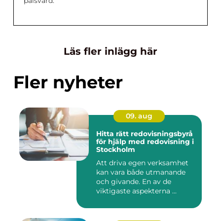
pälsvård.
Läs fler inlägg här
Fler nyheter
09. aug
Hitta rätt redovisningsbyrå
för hjälp med redovisning i
Stockholm
Att driva egen verksamhet
kan vara både utmanande
och givande. En av de
viktigaste aspekterna ...