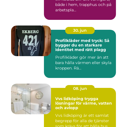
både i hem, trapphus och på
arbetspla...
30. jun
Profilkläder med tryck: Så
bygger du en starkare
identitet med rätt plagg
Profilkläder gör mer än att
bara hålla värmen eller skyla
kroppen. Rä...
08. jun
Vvs lidköping trygga
lösningar för värme, vatten
och avlopp
Vvs lidköping är ett samlat
begrepp för alla de tjänster
som krävs för att hålla hus,