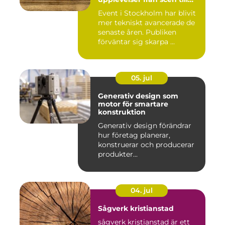
skärm
Event i Stockholm har blivit
mer tekniskt avancerade de
senaste åren. Publiken
förväntar sig skarpa ...
05. jul
Generativ design som
motor för smartare
konstruktion
Generativ design förändrar
hur företag planerar,
konstruerar och producerar
produkter...
04. jul
Sågverk kristianstad
sågverk kristianstad är ett