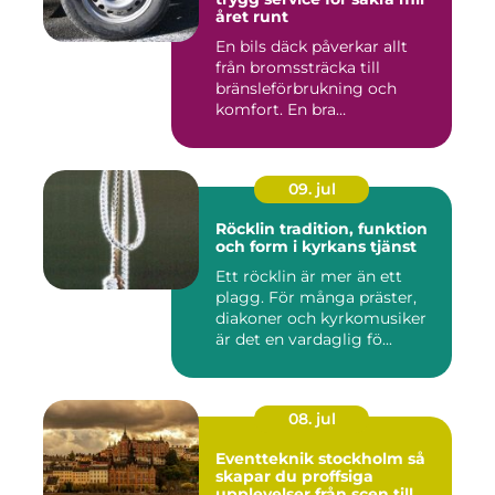
året runt
En bils däck påverkar allt
från bromssträcka till
bränsleförbrukning och
komfort. En bra
Däckverksta...
09. jul
Röcklin tradition, funktion
och form i kyrkans tjänst
Ett röcklin är mer än ett
plagg. För många präster,
diakoner och kyrkomusiker
är det en vardaglig fö...
08. jul
Eventteknik stockholm så
skapar du proffsiga
upplevelser från scen till