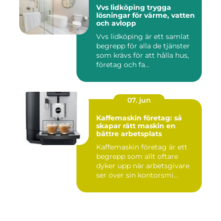
Vvs lidköping trygga
lösningar för värme, vatten
och avlopp
Vvs lidköping är ett samlat
begrepp för alla de tjänster
som krävs för att hålla hus,
företag och fa...
07. jun
Kaffemaskin företag: så
skapar rätt maskin en
bättre arbetsplats
Kaffemaskin företag är ett
begrepp som allt oftare
dyker upp när arbetsgivare
ser över sin kontorsmi...