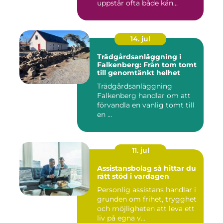
uppstår ofta både kän...
14. jul
Trädgårdsanläggning i
Falkenberg: Från tom tomt
till genomtänkt helhet
Trädgårdsanläggning
Falkenberg handlar om att
förvandla en vanlig tomt till
en ...
11. jul
Assistansbolag så hittar du
rätt stöd i vardagen
Personlig assistans handlar i
grunden om frihet, trygghet
och möjligheten att leva ett
liv på egna v...