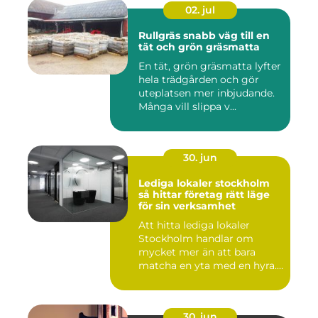
02. jul
Rullgräs snabb väg till en
tät och grön gräsmatta
En tät, grön gräsmatta lyfter
hela trädgården och gör
uteplatsen mer inbjudande.
Många vill slippa v...
30. jun
Lediga lokaler stockholm
så hittar företag rätt läge
för sin verksamhet
Att hitta lediga lokaler
Stockholm handlar om
mycket mer än att bara
matcha en yta med en hyra.
För ...
30. jun