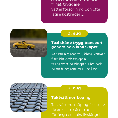
frihet, tryggare
vattenförsörjning och ofta
lägre kostnader ...
01. aug
Taxi skåne trygg transport
genom hela landskapet
Att resa genom Skåne kräver
flexibla och trygga
transportlösningar. Tåg och
buss fungerar bra i mång...
01. aug
Taktvätt norrköping
Taktvätt norrköping är ett av
de enklaste sätten att
förlänga ett taks livslängd