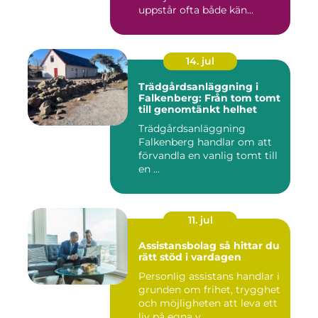
uppstår ofta både kän...
14. jul
Trädgårdsanläggning i
Falkenberg: Från tom tomt
till genomtänkt helhet
Trädgårdsanläggning
Falkenberg handlar om att
förvandla en vanlig tomt till
en ...
11. jul
Assistansbolag så hittar du
rätt stöd i vardagen
Personlig assistans handlar i
grunden om frihet, trygghet
och möjligheten att leva ett
liv på egna v...