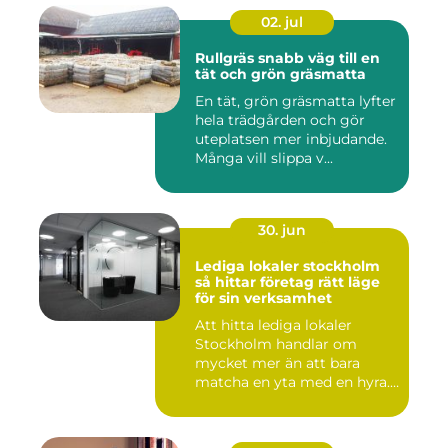
02. jul
Rullgräs snabb väg till en
tät och grön gräsmatta
En tät, grön gräsmatta lyfter
hela trädgården och gör
uteplatsen mer inbjudande.
Många vill slippa v...
30. jun
Lediga lokaler stockholm
så hittar företag rätt läge
för sin verksamhet
Att hitta lediga lokaler
Stockholm handlar om
mycket mer än att bara
matcha en yta med en hyra.
För ...