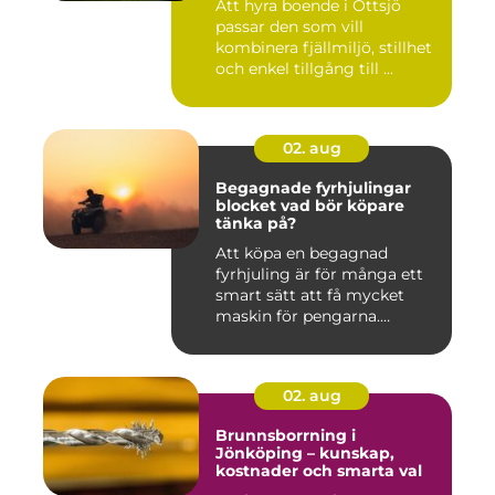
Att hyra boende i Ottsjö
passar den som vill
kombinera fjällmiljö, stillhet
och enkel tillgång till ...
02. aug
Begagnade fyrhjulingar
blocket vad bör köpare
tänka på?
Att köpa en begagnad
fyrhjuling är för många ett
smart sätt att få mycket
maskin för pengarna.
Många...
02. aug
Brunnsborrning i
Jönköping – kunskap,
kostnader och smarta val