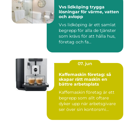
Vvs lidköping trygga
lösningar för värme, vatten
och avlopp
Vvs lidköping är ett samlat
begrepp för alla de tjänster
som krävs för att hålla hus,
företag och fa...
07. jun
Kaffemaskin företag: så
skapar rätt maskin en
bättre arbetsplats
Kaffemaskin företag är ett
begrepp som allt oftare
dyker upp när arbetsgivare
ser över sin kontorsmi...