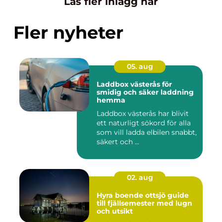
Läs fler inlägg här
Fler nyheter
05. aug
Laddbox västerås för
smidig och säker laddning
hemma
Laddbox västerås har blivit
ett naturligt sökord för alla
som vill ladda elbilen snabbt,
säkert och ...
02. aug
Hyra boende ottsjö guide
till fjällsemester med lugn
och utsikt