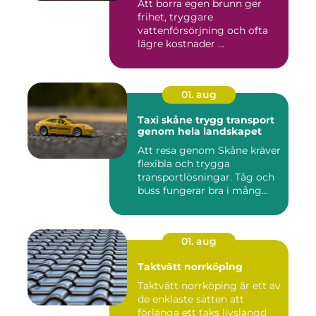
Att borra egen brunn ger
frihet, tryggare
vattenförsörjning och ofta
lägre kostnader ...
01. aug
Taxi skåne trygg transport
genom hela landskapet
Att resa genom Skåne kräver
flexibla och trygga
transportlösningar. Tåg och
buss fungerar bra i mång...
01. aug
Taktvätt norrköping
Taktvätt norrköping är ett av
de enklaste sätten att
förlänga ett taks livslängd