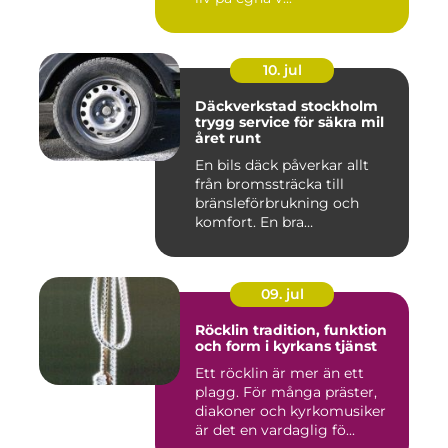
10. jul
Däckverkstad stockholm
trygg service för säkra mil
året runt
En bils däck påverkar allt
från bromssträcka till
bränsleförbrukning och
komfort. En bra
Däckverksta...
09. jul
Röcklin tradition, funktion
och form i kyrkans tjänst
Ett röcklin är mer än ett
plagg. För många präster,
diakoner och kyrkomusiker
är det en vardaglig fö...