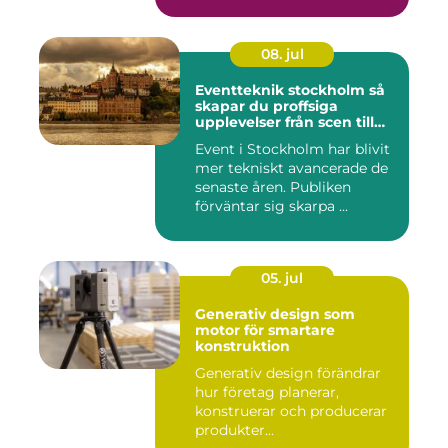
08. jul
Eventteknik stockholm så
skapar du proffsiga
upplevelser från scen till
skärm
Event i Stockholm har blivit
mer tekniskt avancerade de
senaste åren. Publiken
förväntar sig skarpa ...
05. jul
Generativ design som
motor för smartare
konstruktion
Generativ design förändrar
hur företag planerar,
konstruerar och producerar
produkter...