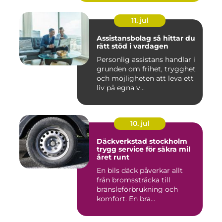
11. jul
Assistansbolag så hittar du
rätt stöd i vardagen
Personlig assistans handlar i
grunden om frihet, trygghet
och möjligheten att leva ett
liv på egna v...
10. jul
Däckverkstad stockholm
trygg service för säkra mil
året runt
En bils däck påverkar allt
från bromssträcka till
bränsleförbrukning och
komfort. En bra
Däckverksta...