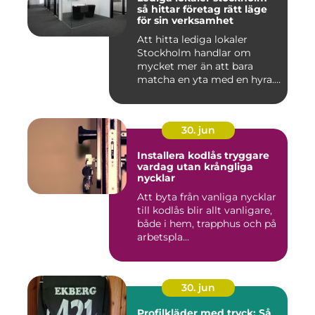
så hittar företag rätt läge
för sin verksamhet
Att hitta lediga lokaler
Stockholm handlar om
mycket mer än att bara
matcha en yta med en hyra.
För ...
30. jun
Installera kodlås tryggare
vardag utan krångliga
nycklar
Att byta från vanliga nycklar
till kodlås blir allt vanligare,
både i hem, trapphus och på
arbetspla...
30. jun
Profilkläder med tryck: Så