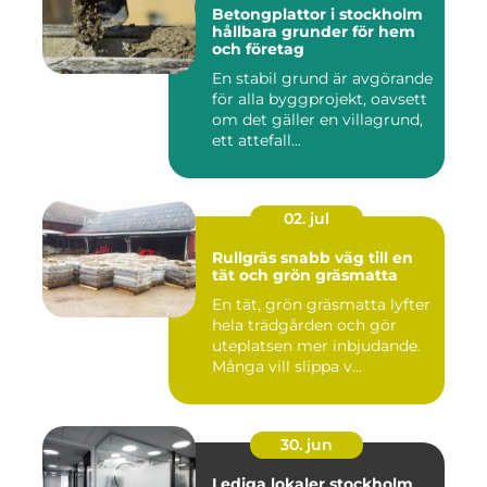
Betongplattor i stockholm
hållbara grunder för hem
och företag
En stabil grund är avgörande
för alla byggprojekt, oavsett
om det gäller en villagrund,
ett attefall...
02. jul
Rullgräs snabb väg till en
tät och grön gräsmatta
En tät, grön gräsmatta lyfter
hela trädgården och gör
uteplatsen mer inbjudande.
Många vill slippa v...
30. jun
Lediga lokaler stockholm