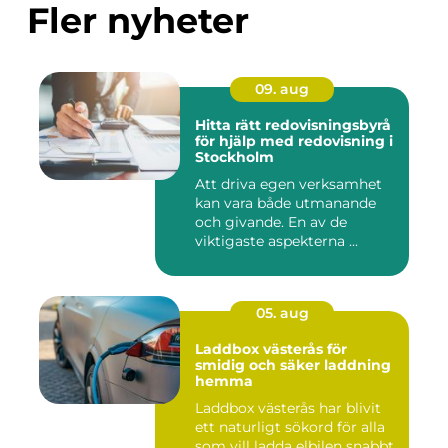
Fler nyheter
09. aug
Hitta rätt redovisningsbyrå
för hjälp med redovisning i
Stockholm
Att driva egen verksamhet
kan vara både utmanande
och givande. En av de
viktigaste aspekterna ...
05. aug
Laddbox västerås för
smidig och säker laddning
hemma
Laddbox västerås har blivit
ett naturligt sökord för alla
som vill ladda elbilen snabbt,