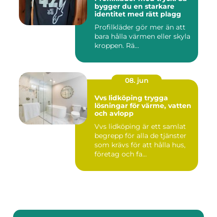
bygger du en starkare
identitet med rätt plagg
Profilkläder gör mer än att
bara hålla värmen eller skyla
kroppen. Rä...
08. jun
Vvs lidköping trygga
lösningar för värme, vatten
och avlopp
Vvs lidköping är ett samlat
begrepp för alla de tjänster
som krävs för att hålla hus,
företag och fa...