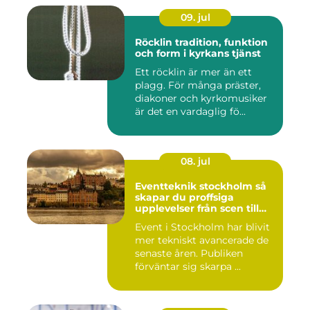
09. jul
Röcklin tradition, funktion
och form i kyrkans tjänst
Ett röcklin är mer än ett
plagg. För många präster,
diakoner och kyrkomusiker
är det en vardaglig fö...
08. jul
Eventteknik stockholm så
skapar du proffsiga
upplevelser från scen till
skärm
Event i Stockholm har blivit
mer tekniskt avancerade de
senaste åren. Publiken
förväntar sig skarpa ...