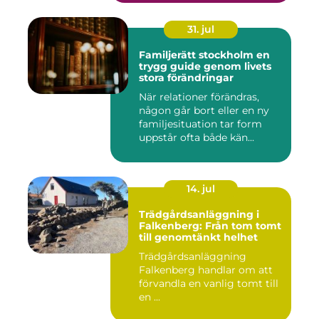
31. jul
Familjerätt stockholm en
trygg guide genom livets
stora förändringar
När relationer förändras,
någon går bort eller en ny
familjesituation tar form
uppstår ofta både kän...
14. jul
Trädgårdsanläggning i
Falkenberg: Från tom tomt
till genomtänkt helhet
Trädgårdsanläggning
Falkenberg handlar om att
förvandla en vanlig tomt till
en ...