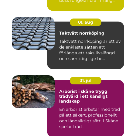
buss fungerar bra i mång...
01. aug
Taktvätt norrköping
Taktvätt norrköping är ett av
de enklaste sätten att
förlänga ett taks livslängd
och samtidigt ge he...
31. jul
Arborist i skåne trygg
trädvård i ett känsligt
landskap
En arborist arbetar med träd
på ett säkert, professionellt
och långsiktigt sätt. I Skåne
spelar träd...