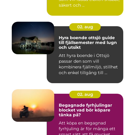
säkert och ...
02. aug
Hyra boende ottsjö guide
till fjällsemester med lugn
och utsikt
Att hyra boende i Ottsjö
passar den som vill
kombinera fjällmiljö, stillhet
och enkel tillgång till ...
02. aug
Begagnade fyrhjulingar
blocket vad bör köpare
tänka på?
Att köpa en begagnad
fyrhjuling är för många ett
smart sätt att få mycket