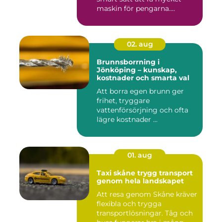
maskin för pengarna.
Många...
02. aug
Brunnsborrning i
Jönköping – kunskap,
kostnader och smarta val
Att borra egen brunn ger
frihet, tryggare
vattenförsörjning och ofta
lägre kostnader ...
01. aug
Taxi skåne trygg transport
genom hela landskapet
Att resa genom Skåne kräver
flexibla och trygga
transportlösningar. Tåg och