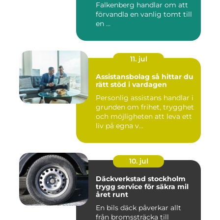
Falkenberg handlar om att
förvandla en vanlig tomt till
en ...
11. jul
Assistansbolag så hittar du
rätt stöd i vardagen
Personlig assistans handlar i
grunden om frihet, trygghet
och möjligheten att leva ett
liv på egna v...
10. jul
Däckverkstad stockholm
trygg service för säkra mil
året runt
En bils däck påverkar allt
från bromssträcka till