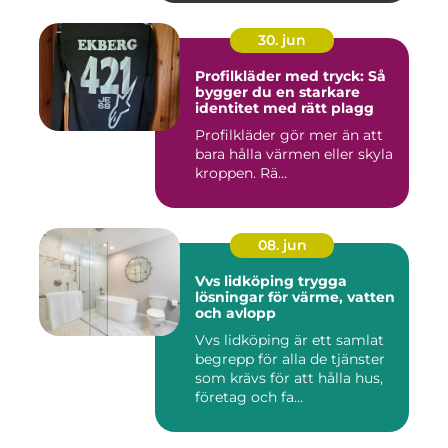
30. jun
Profilkläder med tryck: Så
bygger du en starkare
identitet med rätt plagg
Profilkläder gör mer än att
bara hålla värmen eller skyla
kroppen. Rä...
08. jun
Vvs lidköping trygga
lösningar för värme, vatten
och avlopp
Vvs lidköping är ett samlat
begrepp för alla de tjänster
som krävs för att hålla hus,
företag och fa...