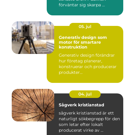
förväntar sig skarpa ...
05. jul
Generativ design som
motor för smartare
konstruktion
Generativ design förändrar
hur företag planerar,
konstruerar och producerar
produkter...
04. jul
Sågverk kristianstad
sågverk kristianstad är ett
naturligt sökbegrepp för den
som letar efter lokalt
producerat virke av ...