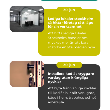
30. jun
Lediga lokaler stockholm
så hittar företag rätt läge
för sin verksamhet
Att hitta lediga lokaler
Stockholm handlar om
mycket mer än att bara
matcha en yta med en hyra.
För ...
30. jun
Installera kodlås tryggare
vardag utan krångliga
nycklar
Att byta från vanliga nycklar
till kodlås blir allt vanligare,
både i hem, trapphus och på
arbetspla...