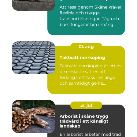
Att resa genom Skåne kräver
flexibla och trygga
transportlösningar. Tåg och
buss fungerar bra i mång...
01. aug
Taktvätt norrköping
Taktvätt norrköping är ett av
de enklaste sätten att
förlänga ett taks livslängd
och samtidigt ge he...
31. jul
Arborist i skåne trygg
trädvård i ett känsligt
landskap
En arborist arbetar med träd