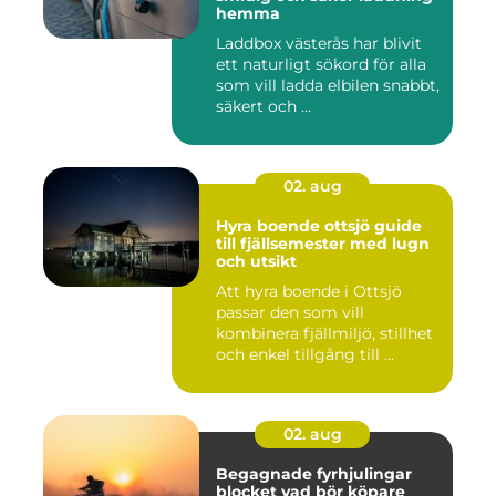
hemma
Laddbox västerås har blivit
ett naturligt sökord för alla
som vill ladda elbilen snabbt,
säkert och ...
02. aug
Hyra boende ottsjö guide
till fjällsemester med lugn
och utsikt
Att hyra boende i Ottsjö
passar den som vill
kombinera fjällmiljö, stillhet
och enkel tillgång till ...
02. aug
Begagnade fyrhjulingar
blocket vad bör köpare