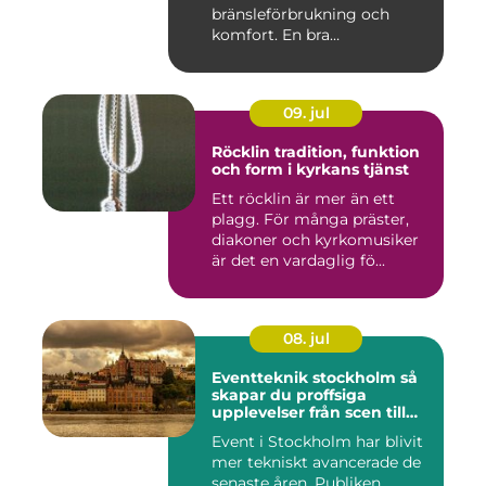
bränsleförbrukning och
komfort. En bra
Däckverksta...
09. jul
Röcklin tradition, funktion
och form i kyrkans tjänst
Ett röcklin är mer än ett
plagg. För många präster,
diakoner och kyrkomusiker
är det en vardaglig fö...
08. jul
Eventteknik stockholm så
skapar du proffsiga
upplevelser från scen till
skärm
Event i Stockholm har blivit
mer tekniskt avancerade de
senaste åren. Publiken