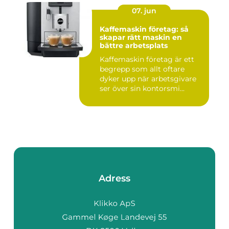
07. jun
Kaffemaskin företag: så
skapar rätt maskin en
bättre arbetsplats
Kaffemaskin företag är ett
begrepp som allt oftare
dyker upp när arbetsgivare
ser över sin kontorsmi...
Adress