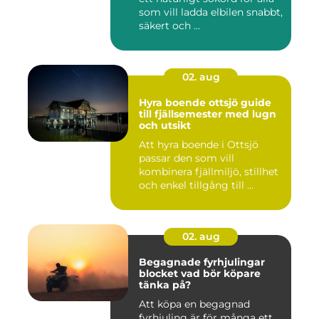
som vill ladda elbilen snabbt,
säkert och ...
02. aug
Hyra boende ottsjö guide
till fjällsemester med lugn
och utsikt
Att hyra boende i Ottsjö
passar den som vill
kombinera fjällmiljö, stillhet
och enkel tillgång till ...
02. aug
Begagnade fyrhjulingar
blocket vad bör köpare
tänka på?
Att köpa en begagnad
fyrhjuling är för många ett