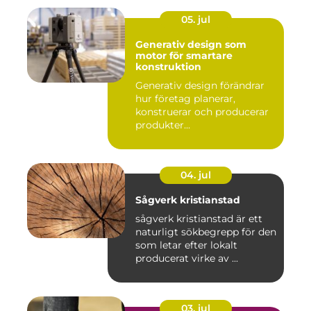
05. jul
Generativ design som
motor för smartare
konstruktion
Generativ design förändrar
hur företag planerar,
konstruerar och producerar
produkter...
04. jul
Sågverk kristianstad
sågverk kristianstad är ett
naturligt sökbegrepp för den
som letar efter lokalt
producerat virke av ...
03. jul