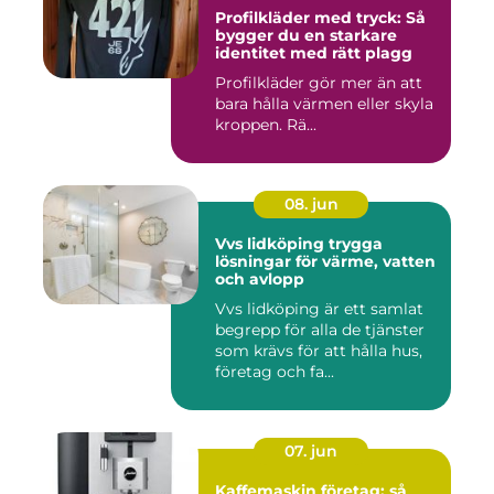
Profilkläder med tryck: Så
bygger du en starkare
identitet med rätt plagg
Profilkläder gör mer än att
bara hålla värmen eller skyla
kroppen. Rä...
08. jun
Vvs lidköping trygga
lösningar för värme, vatten
och avlopp
Vvs lidköping är ett samlat
begrepp för alla de tjänster
som krävs för att hålla hus,
företag och fa...
07. jun
Kaffemaskin företag: så