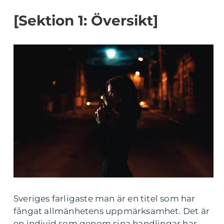
[Sektion 1: Översikt]
Sveriges farligaste man är en titel som har
fångat allmänhetens uppmärksamhet. Det är
en individ som genom sina handlingar har