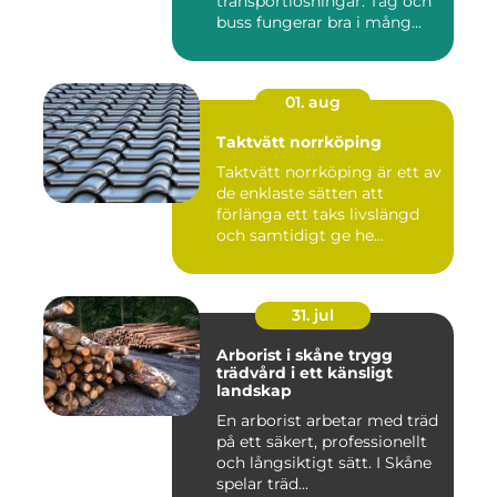
transportlösningar. Tåg och
buss fungerar bra i mång...
01. aug
Taktvätt norrköping
Taktvätt norrköping är ett av
de enklaste sätten att
förlänga ett taks livslängd
och samtidigt ge he...
31. jul
Arborist i skåne trygg
trädvård i ett känsligt
landskap
En arborist arbetar med träd
på ett säkert, professionellt
och långsiktigt sätt. I Skåne
spelar träd...