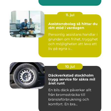
11. jul
Assistansbolag så hittar du
rätt stöd i vardagen
Personlig assistans handlar i
grunden om frihet, trygghet
och möjligheten att leva ett
liv på egna v...
10. jul
Däckverkstad stockholm
trygg service för säkra mil
året runt
En bils däck påverkar allt
från bromssträcka till
bränsleförbrukning och
komfort. En bra
Däckverksta...