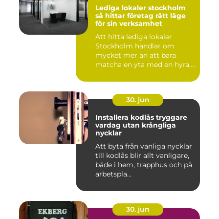
Lediga lokaler stockholm
så hittar företag rätt läge
för sin verksamhet
Att hitta lediga lokaler
Stockholm handlar om
mycket mer än att bara
matcha en yta med en hyra.
För ...
30. jun
Installera kodlås tryggare
vardag utan krångliga
nycklar
Att byta från vanliga nycklar
till kodlås blir allt vanligare,
både i hem, trapphus och på
arbetspla...
30. jun