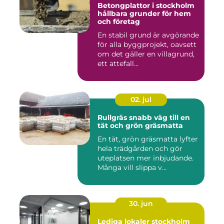
Betongplattor i stockholm
hållbara grunder för hem
och företag
En stabil grund är avgörande
för alla byggprojekt, oavsett
om det gäller en villagrund,
ett attefall...
02. jul
Rullgräs snabb väg till en
tät och grön gräsmatta
En tät, grön gräsmatta lyfter
hela trädgården och gör
uteplatsen mer inbjudande.
Många vill slippa v...
30. jun
Lediga lokaler stockholm