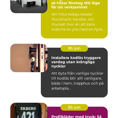
så hittar företag rätt läge
för sin verksamhet
Att hitta lediga lokaler
Stockholm handlar om
mycket mer än att bara
matcha en yta med en hyra.
För ...
30. jun
Installera kodlås tryggare
vardag utan krångliga
nycklar
Att byta från vanliga nycklar
till kodlås blir allt vanligare,
både i hem, trapphus och på
arbetspla...
30. jun
Profilkläder med tryck: Så