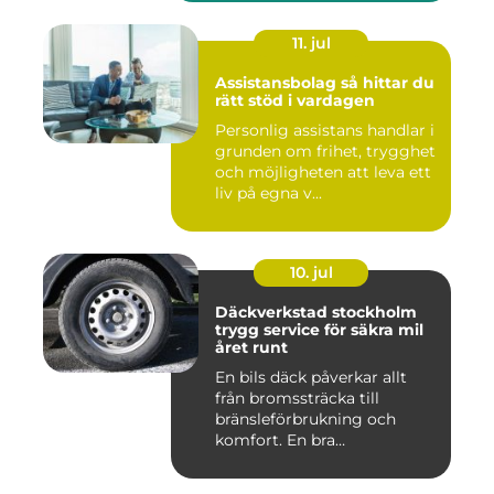
11. jul
Assistansbolag så hittar du
rätt stöd i vardagen
Personlig assistans handlar i
grunden om frihet, trygghet
och möjligheten att leva ett
liv på egna v...
10. jul
Däckverkstad stockholm
trygg service för säkra mil
året runt
En bils däck påverkar allt
från bromssträcka till
bränsleförbrukning och
komfort. En bra
Däckverksta...