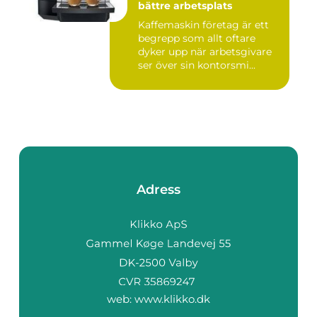
bättre arbetsplats
Kaffemaskin företag är ett
begrepp som allt oftare
dyker upp när arbetsgivare
ser över sin kontorsmi...
Adress
web:
www.klikko.dk