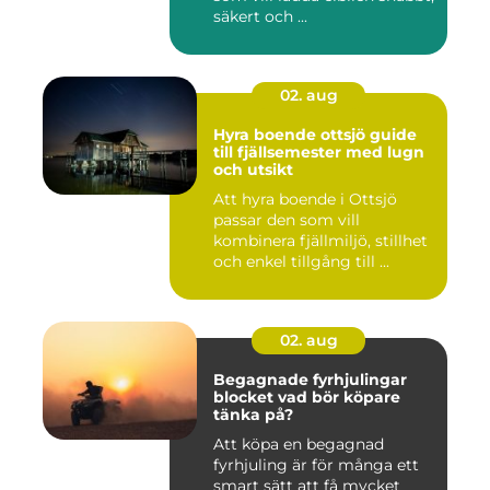
säkert och ...
02. aug
Hyra boende ottsjö guide
till fjällsemester med lugn
och utsikt
Att hyra boende i Ottsjö
passar den som vill
kombinera fjällmiljö, stillhet
och enkel tillgång till ...
02. aug
Begagnade fyrhjulingar
blocket vad bör köpare
tänka på?
Att köpa en begagnad
fyrhjuling är för många ett
smart sätt att få mycket