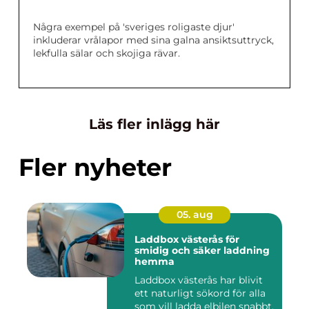
Några exempel på 'sveriges roligaste djur'
inkluderar vrålapor med sina galna ansiktsuttryck,
lekfulla sälar och skojiga rävar.
Läs fler inlägg här
Fler nyheter
05. aug
Laddbox västerås för
smidig och säker laddning
hemma
Laddbox västerås har blivit
ett naturligt sökord för alla
som vill ladda elbilen snabbt,