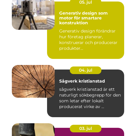
05. jul
Generativ design som
motor för smartare
konstruktion
Generativ design förändrar
hur företag planerar,
konstruerar och producerar
produkter...
04. jul
Sågverk kristianstad
sågverk kristianstad är ett
naturligt sökbegrepp för den
som letar efter lokalt
producerat virke av ...
03. jul