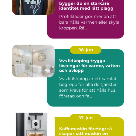
bygger du en starkare
identitet med rätt plagg
Profilkläder gör mer än att
bara hålla värmen eller skyla
kroppen. Rä...
08. jun
Vvs lidköping trygga
lösningar för värme, vatten
och avlopp
Vvs lidköping är ett samlat
begrepp för alla de tjänster
som krävs för att hålla hus,
företag och fa...
07. jun
Kaffemaskin företag: så
skapar rätt maskin en