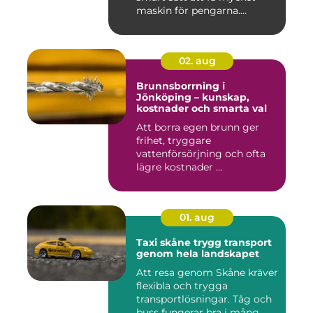
maskin för pengarna.
Många...
02. aug
Brunnsborrning i
Jönköping – kunskap,
kostnader och smarta val
Att borra egen brunn ger
frihet, tryggare
vattenförsörjning och ofta
lägre kostnader ...
01. aug
Taxi skåne trygg transport
genom hela landskapet
Att resa genom Skåne kräver
flexibla och trygga
transportlösningar. Tåg och
buss fungerar bra i mång...