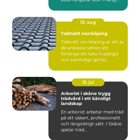
01. aug
Taktvätt norrköping
Taktvätt norrköping är ett av
de enklaste sätten att
förlänga ett taks livslängd
och samtidigt ge he...
31. jul
Arborist i skåne trygg
trädvård i ett känsligt
landskap
En arborist arbetar med träd
på ett säkert, professionellt
och långsiktigt sätt. I Skåne
spelar träd...