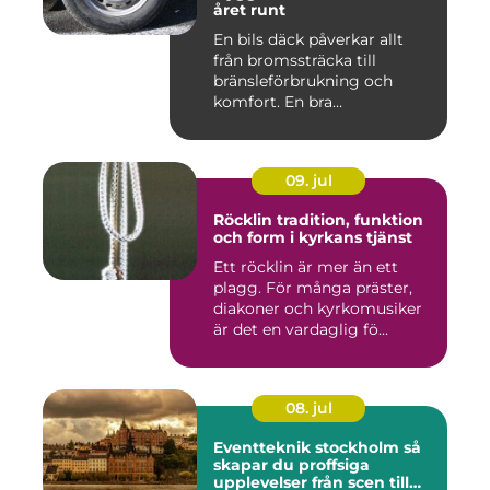
året runt
En bils däck påverkar allt
från bromssträcka till
bränsleförbrukning och
komfort. En bra
Däckverksta...
09. jul
Röcklin tradition, funktion
och form i kyrkans tjänst
Ett röcklin är mer än ett
plagg. För många präster,
diakoner och kyrkomusiker
är det en vardaglig fö...
08. jul
Eventteknik stockholm så
skapar du proffsiga
upplevelser från scen till