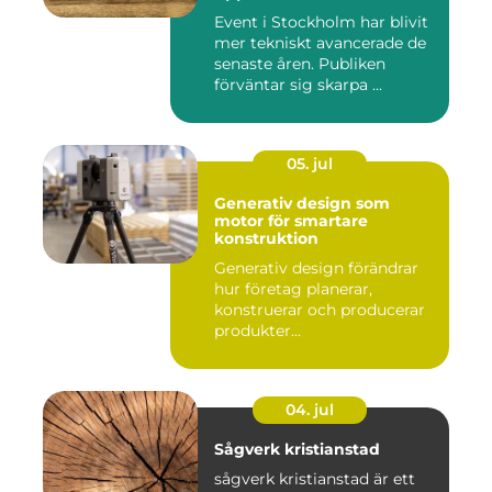
skärm
Event i Stockholm har blivit
mer tekniskt avancerade de
senaste åren. Publiken
förväntar sig skarpa ...
05. jul
Generativ design som
motor för smartare
konstruktion
Generativ design förändrar
hur företag planerar,
konstruerar och producerar
produkter...
04. jul
Sågverk kristianstad
sågverk kristianstad är ett