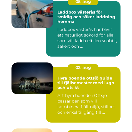
05. aug
Laddbox västerås för
smidig och säker laddning
hemma
Laddbox västerås har blivit
ett naturligt sökord för alla
som vill ladda elbilen snabbt,
säkert och ...
02. aug
Hyra boende ottsjö guide
till fjällsemester med lugn
och utsikt
Att hyra boende i Ottsjö
passar den som vill
kombinera fjällmiljö, stillhet
och enkel tillgång till ...