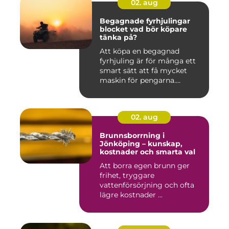
02. aug
Begagnade fyrhjulingar
blocket vad bör köpare
tänka på?
Att köpa en begagnad
fyrhjuling är för många ett
smart sätt att få mycket
maskin för pengarna.
Många...
02. aug
Brunnsborrning i
Jönköping – kunskap,
kostnader och smarta val
Att borra egen brunn ger
frihet, tryggare
vattenförsörjning och ofta
lägre kostnader ...