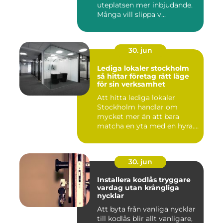
uteplatsen mer inbjudande.
Många vill slippa v...
30. jun
Lediga lokaler stockholm
så hittar företag rätt läge
för sin verksamhet
Att hitta lediga lokaler
Stockholm handlar om
mycket mer än att bara
matcha en yta med en hyra.
För ...
30. jun
Installera kodlås tryggare
vardag utan krångliga
nycklar
Att byta från vanliga nycklar
till kodlås blir allt vanligare,