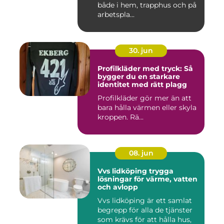
både i hem, trapphus och på
arbetspla...
30. jun
Profilkläder med tryck: Så
bygger du en starkare
identitet med rätt plagg
Profilkläder gör mer än att
bara hålla värmen eller skyla
kroppen. Rä...
08. jun
Vvs lidköping trygga
lösningar för värme, vatten
och avlopp
Vvs lidköping är ett samlat
begrepp för alla de tjänster
som krävs för att hålla hus,