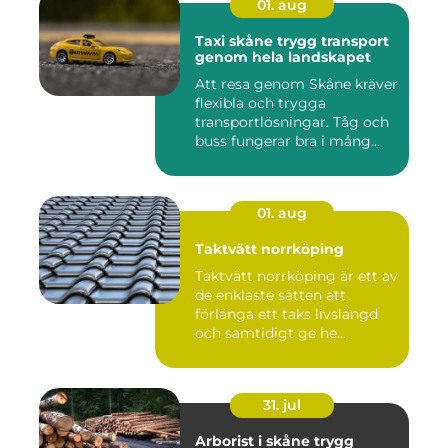
01. aug
Taxi skåne trygg transport
genom hela landskapet
Att resa genom Skåne kräver
flexibla och trygga
transportlösningar. Tåg och
buss fungerar bra i mång...
01. aug
Taktvätt norrköping
Taktvätt norrköping är ett av
de enklaste sätten att
förlänga ett taks livslängd
och samtidigt ge he...
31. jul
Arborist i skåne trygg