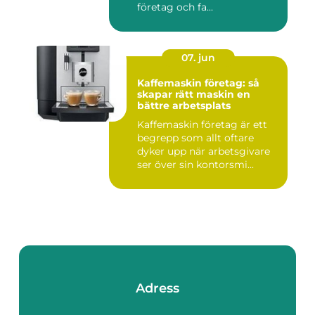
företag och fa...
07. jun
Kaffemaskin företag: så
skapar rätt maskin en
bättre arbetsplats
Kaffemaskin företag är ett
begrepp som allt oftare
dyker upp när arbetsgivare
ser över sin kontorsmi...
Adress