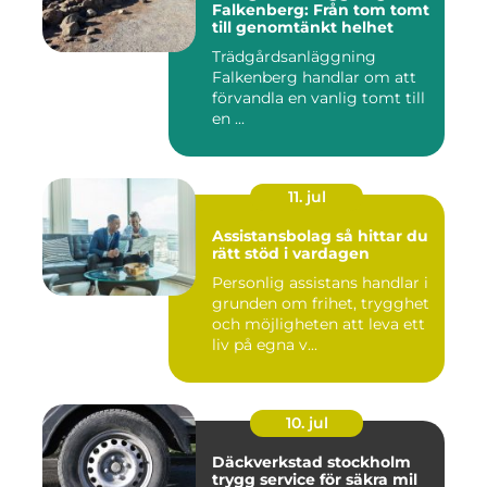
Falkenberg: Från tom tomt
till genomtänkt helhet
Trädgårdsanläggning
Falkenberg handlar om att
förvandla en vanlig tomt till
en ...
11. jul
Assistansbolag så hittar du
rätt stöd i vardagen
Personlig assistans handlar i
grunden om frihet, trygghet
och möjligheten att leva ett
liv på egna v...
10. jul
Däckverkstad stockholm
trygg service för säkra mil