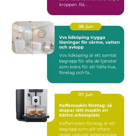
kroppen. Rä...
08. jun
Vvs lidköping trygga
lösningar för värme, vatten
och avlopp
Vvs lidköping är ett samlat
begrepp för alla de tjänster
som krävs för att hålla hus,
företag och fa...
07. jun
Kaffemaskin företag: så
skapar rätt maskin en
bättre arbetsplats
Kaffemaskin företag är ett
begrepp som allt oftare
dyker upp när arbetsgivare