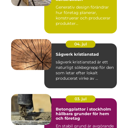
Generativ design förändrar
hur företag planerar,
konstruerar och producerar
produkter...
04. jul
Sågverk kristianstad
sågverk kristianstad är ett
naturligt sökbegrepp för den
som letar efter lokalt
producerat virke av ...
03. jul
Betongplattor i stockholm
hållbara grunder för hem
och företag
En stabil grund är avgörande