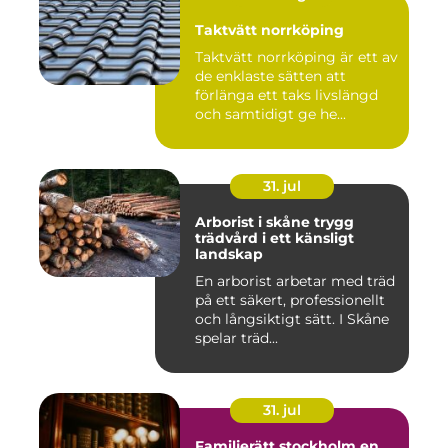
Taktvätt norrköping
Taktvätt norrköping är ett av
de enklaste sätten att
förlänga ett taks livslängd
och samtidigt ge he...
31. jul
Arborist i skåne trygg
trädvård i ett känsligt
landskap
En arborist arbetar med träd
på ett säkert, professionellt
och långsiktigt sätt. I Skåne
spelar träd...
31. jul
Familjerätt stockholm en