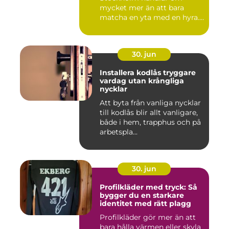
mycket mer än att bara
matcha en yta med en hyra.
För ...
30. jun
Installera kodlås tryggare
vardag utan krångliga
nycklar
Att byta från vanliga nycklar
till kodlås blir allt vanligare,
både i hem, trapphus och på
arbetspla...
30. jun
Profilkläder med tryck: Så
bygger du en starkare
identitet med rätt plagg
Profilkläder gör mer än att
bara hålla värmen eller skyla