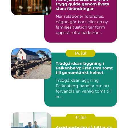
trygg guide genom livets
stora förändringar
När relationer förändras,
någon går bort eller en ny
familjesituation tar form
uppstår ofta både kän...
14. jul
Trädgårdsanläggning i
Falkenberg: Från tom tomt
till genomtänkt helhet
Trädgårdsanläggning
Falkenberg handlar om att
förvandla en vanlig tomt till
en ...
11. jul
Assistansbolag så hittar du