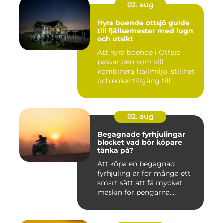
02. aug
Hyra boende ottsjö guide
till fjällsemester med lugn
och utsikt
Att hyra boende i Ottsjö
passar den som vill
kombinera fjällmiljö, stillhet
och enkel tillgång till ...
02. aug
Begagnade fyrhjulingar
blocket vad bör köpare
tänka på?
Att köpa en begagnad
fyrhjuling är för många ett
smart sätt att få mycket
maskin för pengarna.
Många...