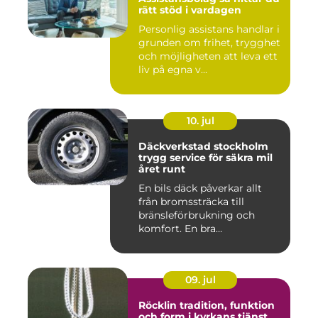
rätt stöd i vardagen
Personlig assistans handlar i
grunden om frihet, trygghet
och möjligheten att leva ett
liv på egna v...
10. jul
Däckverkstad stockholm
trygg service för säkra mil
året runt
En bils däck påverkar allt
från bromssträcka till
bränsleförbrukning och
komfort. En bra
Däckverksta...
09. jul
Röcklin tradition, funktion
och form i kyrkans tjänst