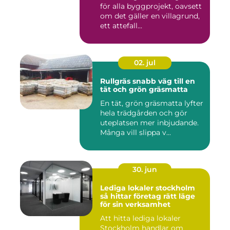
för alla byggprojekt, oavsett
om det gäller en villagrund,
ett attefall...
02. jul
Rullgräs snabb väg till en
tät och grön gräsmatta
En tät, grön gräsmatta lyfter
hela trädgården och gör
uteplatsen mer inbjudande.
Många vill slippa v...
30. jun
Lediga lokaler stockholm
så hittar företag rätt läge
för sin verksamhet
Att hitta lediga lokaler
Stockholm handlar om