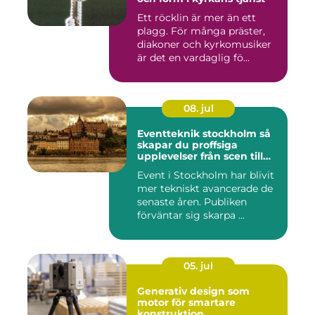
Ett röcklin är mer än ett
plagg. För många präster,
diakoner och kyrkomusiker
är det en vardaglig fö...
08. jul
Eventteknik stockholm så
skapar du proffsiga
upplevelser från scen till
skärm
Event i Stockholm har blivit
mer tekniskt avancerade de
senaste åren. Publiken
förväntar sig skarpa ...
05. jul
Generativ design som
motor för smartare
konstruktion